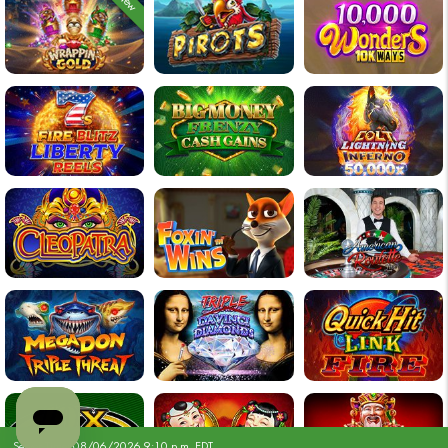
New
i
i
i
i
i
i
i
i
i
i
i
i
Server Time:
08/06/2026 9:10 p.m. EDT