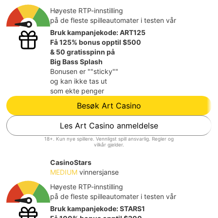
Høyeste RTP-innstilling 
på de fleste spilleautomater i testen vår
Bruk kampanjekode: ART125
Få 125% bonus opptil $500

& 50 gratisspinn på

Big Bass Splash
Bonusen er ""sticky""

og kan ikke tas ut

som ekte penger
Besøk Art Casino
Les Art Casino anmeldelse
18+. Kun nye spillere. Vennligst spill ansvarlig. Regler og
vilkår gjelder.
CasinoStars
MEDIUM
vinnersjanse
Høyeste RTP-innstilling 
på de fleste spilleautomater i testen vår
Bruk kampanjekode: STARS1