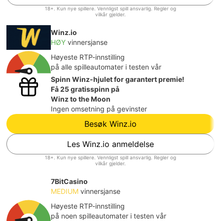
18+. Kun nye spillere. Vennligst spill ansvarlig. Regler og
vilkår gjelder.
Winz.io
HØY
vinnersjanse
Høyeste RTP-innstilling 
på alle spilleautomater i testen vår
Spinn Winz-hjulet for garantert premie!
Få 25 gratisspinn på

Winz to the Moon
Ingen omsetning på gevinster
Besøk Winz.io
Les Winz.io anmeldelse
18+. Kun nye spillere. Vennligst spill ansvarlig. Regler og
vilkår gjelder.
7BitCasino
MEDIUM
vinnersjanse
Høyeste RTP-innstilling 
på noen spilleautomater i testen vår