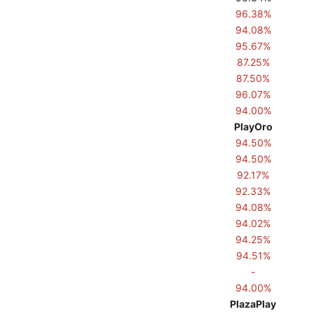
96.38%
94.08%
95.67%
87.25%
87.50%
96.07%
94.00%
PlayOro
94.50%
94.50%
92.17%
92.33%
94.08%
94.02%
94.25%
94.51%
-
94.00%
PlazaPlay