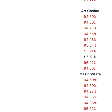
-
Art Casino
94.50%
94.50%
94.23%
94.55%
94.08%
95.67%
96.21%
96.51%
96.07%
94.00%
CasinoStars
94.50%
94.50%
94.23%
94.55%
94.08%
95.67%