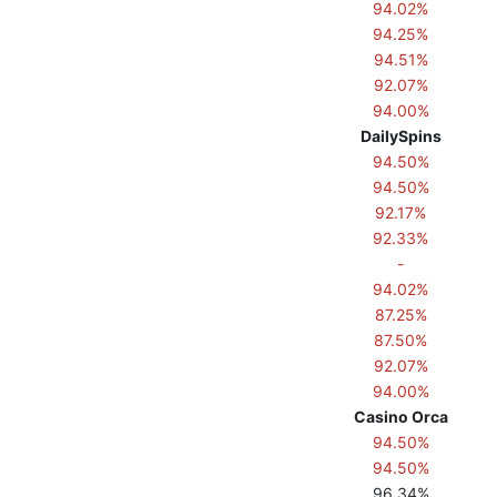
94.02%
94.25%
94.51%
92.07%
94.00%
DailySpins
94.50%
94.50%
92.17%
92.33%
-
94.02%
87.25%
87.50%
92.07%
94.00%
Casino Orca
94.50%
94.50%
96.34%