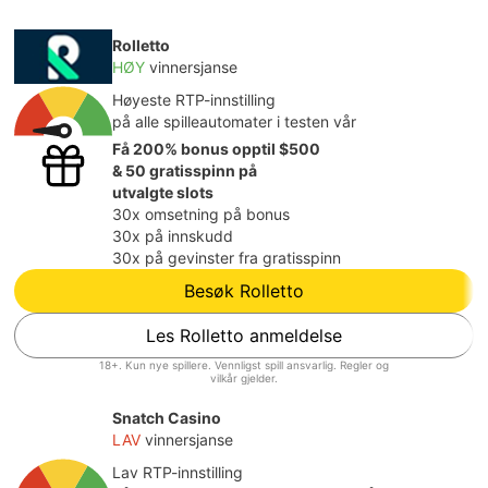
Rolletto
HØY
vinnersjanse
Høyeste RTP-innstilling 
på alle spilleautomater i testen vår
Få 200% bonus opptil $500

& 50 gratisspinn på

utvalgte slots
30x omsetning på bonus

30x på innskudd

30x på gevinster fra gratisspinn
Besøk Rolletto
Les Rolletto anmeldelse
18+. Kun nye spillere. Vennligst spill ansvarlig. Regler og
vilkår gjelder.
Snatch Casino
LAV
vinnersjanse
Lav RTP-innstilling 