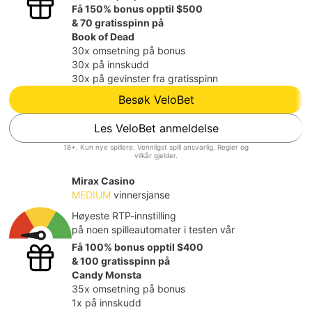
Få 150% bonus opptil $500

& 70 gratisspinn på

Book of Dead
30x omsetning på bonus

30x på innskudd

30x på gevinster fra gratisspinn
Besøk VeloBet
Les VeloBet anmeldelse
18+. Kun nye spillere. Vennligst spill ansvarlig. Regler og
vilkår gjelder.
Mirax Casino
MEDIUM
vinnersjanse
Høyeste RTP-innstilling 
på noen spilleautomater i testen vår
Få 100% bonus opptil $400

& 100 gratisspinn på

Candy Monsta
35x omsetning på bonus

1x på innskudd
