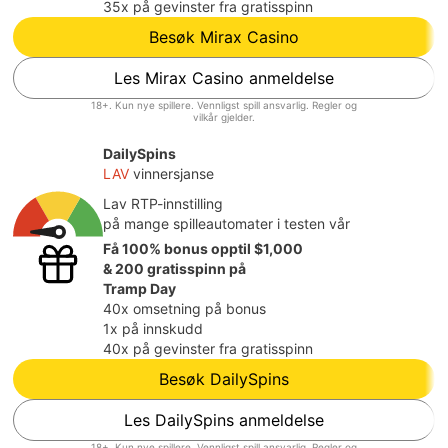
35x på gevinster fra gratisspinn
Besøk Mirax Casino
Les Mirax Casino anmeldelse
18+. Kun nye spillere. Vennligst spill ansvarlig. Regler og
vilkår gjelder.
DailySpins
LAV
vinnersjanse
Lav RTP-innstilling 
på mange spilleautomater i testen vår
Få 100% bonus opptil $1,000

& 200 gratisspinn på

Tramp Day
40x omsetning på bonus

1x på innskudd

40x på gevinster fra gratisspinn
Besøk DailySpins
Les DailySpins anmeldelse
18+. Kun nye spillere. Vennligst spill ansvarlig. Regler og