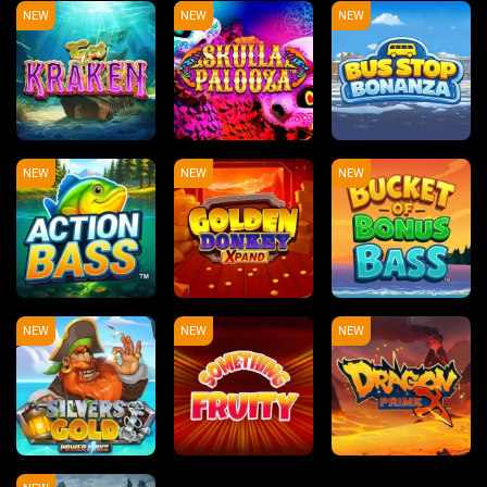
NEW
NEW
NEW
NEW
NEW
NEW
NEW
NEW
NEW