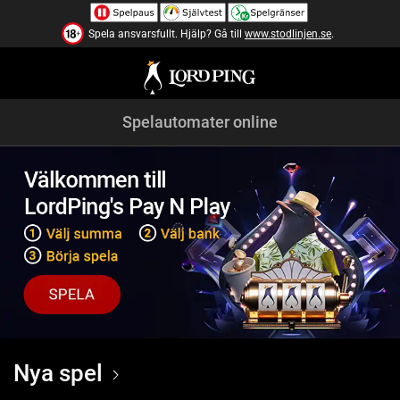
Spelautomater online
Nya spel