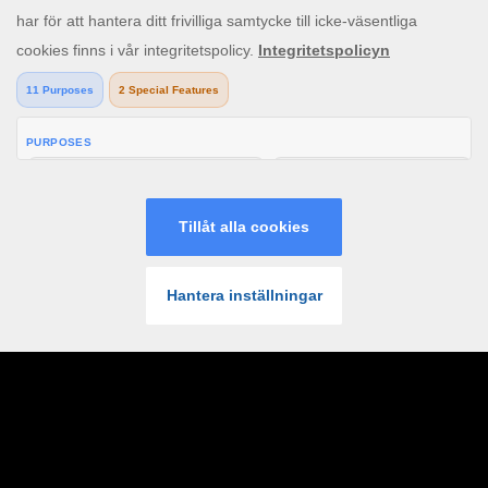
Spela
Privatpolicy
Regler och villkor
Ansvarsfullt spelande
Upplysning om informationssäkerhet
FORTSÄTT
INSÄTTNING
SPELA