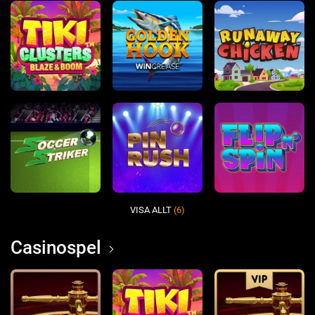
VISA ALLT
(
6
)
Casinospel