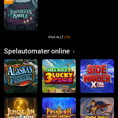
NEW
VISA ALLT
(
10
)
Spelautomater online