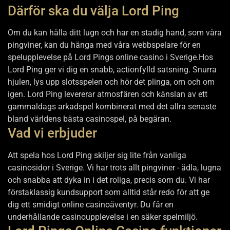
Därför ska du välja Lord Ping
Om du kan hålla ditt lugn och har en stadig hand, som våra
pingviner, kan du hänga med våra webbspelare för en
spelupplevelse på Lord Pings online casino i Sverige.Hos
Lord Ping ger vi dig en snabb, actionfylld satsning. Snurra
hjulen, lys upp slotsspelen och hör det plinga, om och om
igen. Lord Ping levererar atmosfären och känslan av ett
gammaldags arkadspel kombinerat med det allra senaste
bland världens bästa casinospel, på begäran.
Vad vi erbjuder
Att spela hos Lord Ping skiljer sig lite från vanliga
casinosidor i Sverige. Vi har trots allt pingviner - ädla, lugna
och snabba att dyka in i det roliga, precis som du. Vi har
förstaklassig kundsupport som alltid står redo för att ge
dig ett smidigt online casinoäventyr. Du får en
underhållande casinoupplevelse i en säker spelmiljö.