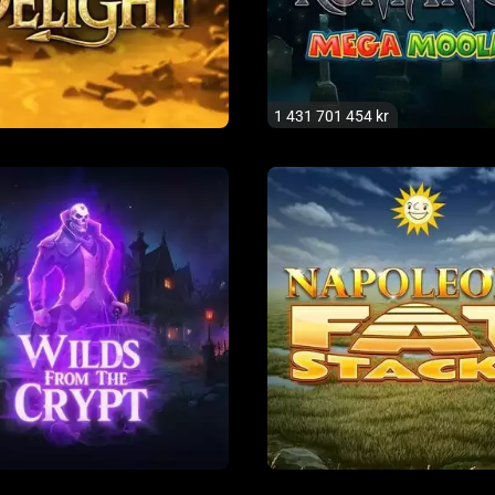
1 431 701 454 kr