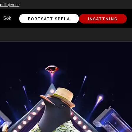
Sök
FORTSÄTT SPELA
INSÄTTNING