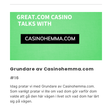
Grundare av Casinohemma.com
#16
Idag pratar vi med Grundare av Casinohemma.com.
Som vanligt pratar vi lite om vad dom gör varför dom
valde att gå den här vägen i livet och vad dom har lärt
sig på vägen.