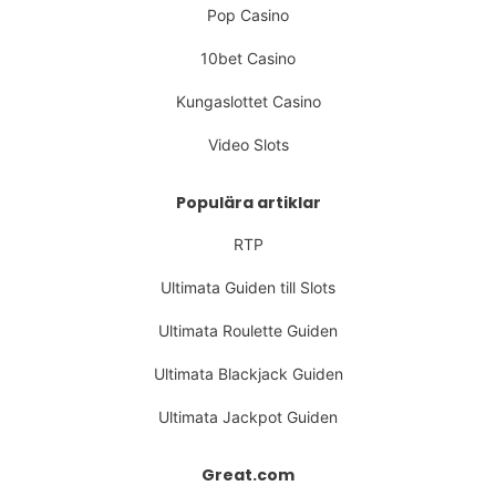
Pop Casino
10bet Casino
Kungaslottet Casino
Video Slots
Populära artiklar
RTP
Ultimata Guiden till Slots
Ultimata Roulette Guiden
Ultimata Blackjack Guiden
Ultimata Jackpot Guiden
Great.com