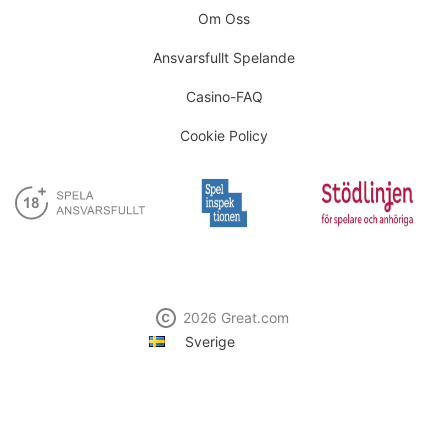
Om Oss
Ansvarsfullt Spelande
Casino-FAQ
Cookie Policy
2026 Great.com
Sverige