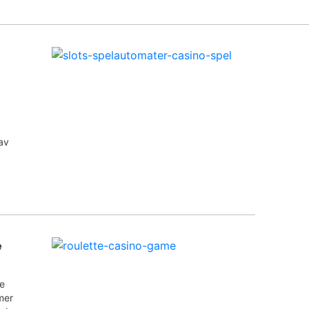
av
e
de
mer