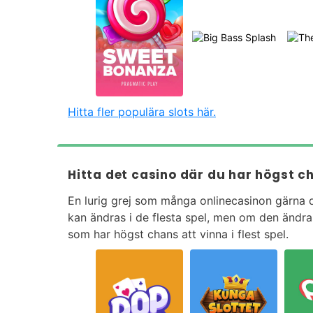
Hitta fler populära slots här.
Hitta det casino där du har högst c
En lurig grej som många onlinecasinon gärna döl
kan ändras i de flesta spel, men om den ändras
som har högst chans att vinna i flest spel.