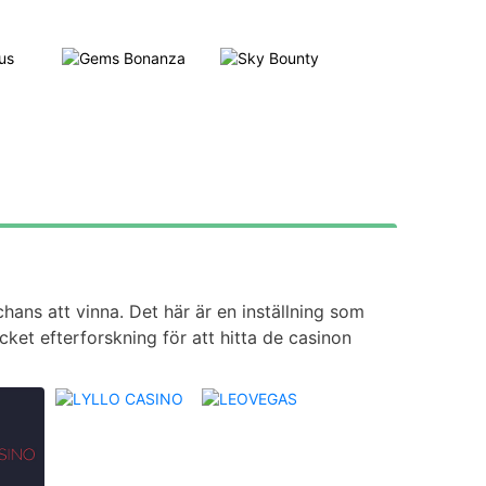
hans att vinna. Det här är en inställning som
ket efterforskning för att hitta de casinon