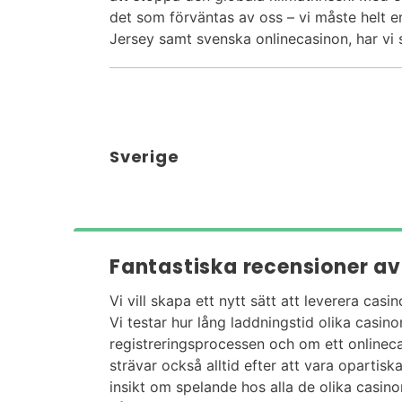
det som förväntas av oss – vi måste helt e
Jersey samt svenska onlinecasinon, har vi
Sverige
Fantastiska recensioner av
Vi vill skapa ett nytt sätt att leverera cas
Vi testar hur lång laddningstid olika casin
registreringsprocessen och om ett onlinecas
strävar också alltid efter att vara oparti
insikt om spelande hos alla de olika casino