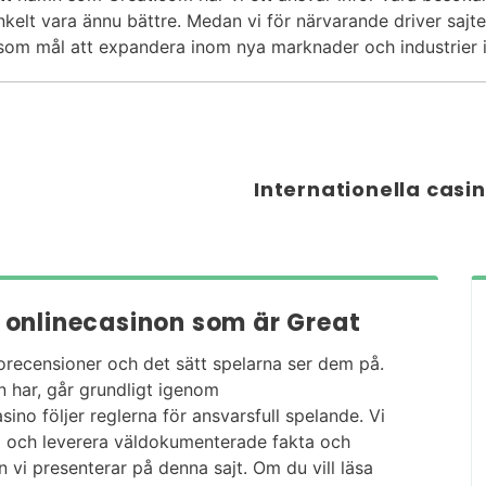
nkelt vara ännu bättre. Medan vi för närvarande driver sajte
 som mål att expandera inom nya marknader och industrier i
Internationella casi
 onlinecasinon som är Great
inorecensioner och det sätt spelarna ser dem på.
on har, går grundligt igenom
ino följer reglerna för ansvarsfull spelande. Vi
ska och leverera väldokumenterade fakta och
n vi presenterar på denna sajt. Om du vill läsa