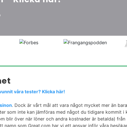
e
het
vunnit våra tester? Klicka här!
asinon
. Dock är vårt mål att vara något mycket mer än bara
kter som inte kan jämföras med något du tidigare kommit i 
om blir över när löner och andra kostnader är betalda) från s
ett namn som Great.com har vi ett ansvar inför våra besöka