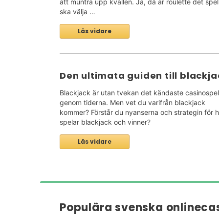
att muntra upp kvällen. Ja, då är roulette det spe
ska välja …
Läs vidare
Den ultimata guiden till blackja
Blackjack är utan tvekan det kändaste casinospel
genom tiderna. Men vet du varifrån blackjack
kommer? Förstår du nyanserna och strategin för 
spelar blackjack och vinner?
Läs vidare
Populära svenska onlineca