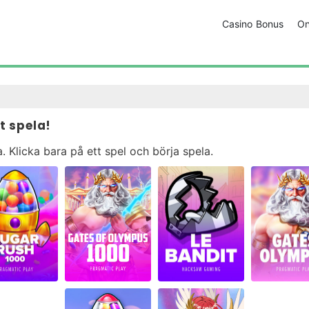
Casino Bonus
On
t spela!
. Klicka bara på ett spel och börja spela.