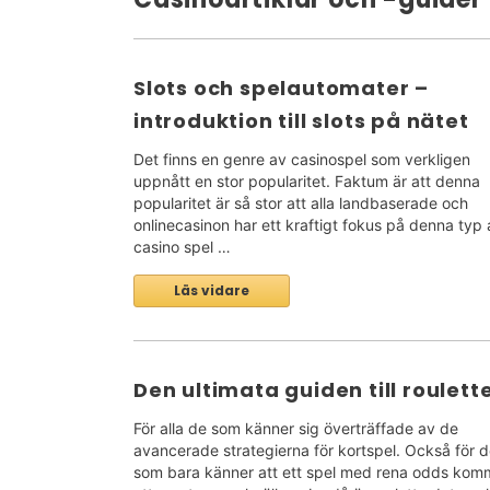
Slots och spelautomater –
introduktion till slots på nätet
Det finns en genre av casinospel som verkligen
uppnått en stor popularitet. Faktum är att denna
popularitet är så stor att alla landbaserade och
onlinecasinon har ett kraftigt fokus på denna typ 
casino spel …
Läs vidare
Den ultimata guiden till roulett
För alla de som känner sig överträffade av de
avancerade strategierna för kortspel. Också för 
som bara känner att ett spel med rena odds kom