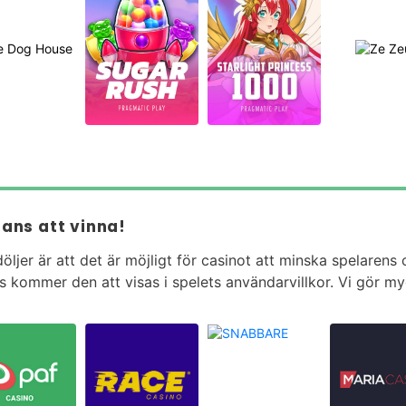
hans att vinna!
jer är att det är möjligt för casinot att minska spelarens c
 kommer den att visas i spelets användarvillkor. Vi gör myc