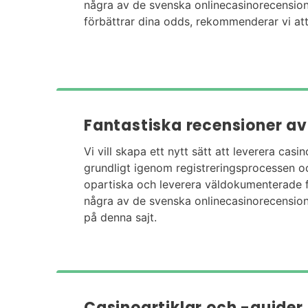
några av de svenska onlinecasinorecension
förbättrar dina odds, rekommenderar vi att
Fantastiska recensioner av
Vi vill skapa ett nytt sätt att leverera cas
grundligt igenom registreringsprocessen och
opartiska och leverera väldokumenterade fa
några av de svenska onlinecasinorecension
på denna sajt.
Casinoartiklar och -guider