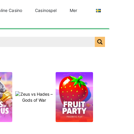
line Casino
Casinospel
Mer
Sverige