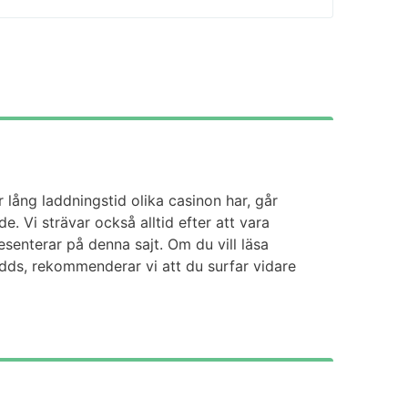
r lång laddningstid olika casinon har, går
. Vi strävar också alltid efter att vara
senterar på denna sajt. Om du vill läsa
dds, rekommenderar vi att du surfar vidare