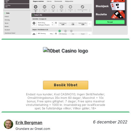
Besök 10bet
Endast nya kunder; Kod CASINO10; Ingen Skrill/Neteller;
Omsättningsbonus 35x inom 60 dagar; Maxvinst = 10x
bonus; Free spins giltighet: 7 dagar; Free spins maximal
vinstutbetalning = 1000 kr. Insatsbidrag per kvalificerade
spel; Se fullständiga villkor; Villkor gäller; 18+
6 december 2022
Erik Bergman
Grundare av Great.com