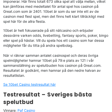
imponerar. Här finns totalt 673 olika spel att välja mellan, vilket
kan jämföras med medeltalet för antal spel hos casinon på
Great.com som är 2401. 10bet är som du ser inte ett av de
casinon med flest spel, men det finns helt klart tillräckligt med
spel här för de allra flesta.
10bet är helt fokuserade på sitt nätcasino och erbjuder
dessvärre varken odds, livebetting, fantasy sports, poker, bingo
eller spel på hästar. Vill du spela hos ett casino som har dessa
möjligheter får du titta på andra spelbolag.
När vi räknar samman antalet casinospel och deras övriga
spelmöjligheter hamnar 10bet på 79:e plats av 121 i vår
sammanställning av spelutbuden hos casinon på Great.com.
Resultatet är godkänt, men hamnar på den nedre halvan av
resultatlistan.
Se 10bet Casino testresultat här
Testresultat – Sveriges bästa
spelutbud
Vinnare:
Paf Casino