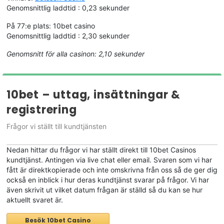
Genomsnittlig laddtid : 0,23 sekunder
På 77:e plats: 10bet casino
Genomsnittlig laddtid : 2,30 sekunder
Genomsnitt för alla casinon: 2,10 sekunder
10bet
– uttag, insättningar &
registrering
Frågor vi ställt till kundtjänsten
Nedan hittar du frågor vi har ställt direkt till
10bet
Casinos
kundtjänst. Antingen via live chat eller email. Svaren som vi har
fått är direktkopierade och inte omskrivna från oss så de ger dig
också en inblick i hur deras kundtjänst svarar på frågor. Vi har
även skrivit ut vilket datum frågan är ställd så du kan se hur
aktuellt svaret är.
Besök 10bet Casino