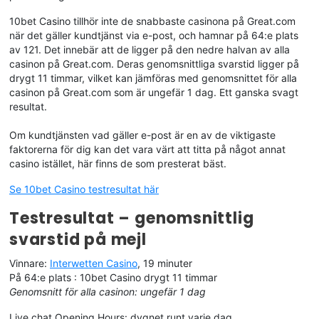
10bet Casino tillhör inte de snabbaste casinona på Great.com
när det gäller kundtjänst via e-post, och hamnar på 64:e plats
av 121. Det innebär att de ligger på den nedre halvan av alla
casinon på Great.com. Deras genomsnittliga svarstid ligger på
drygt 11 timmar, vilket kan jämföras med genomsnittet för alla
casinon på Great.com som är ungefär 1 dag. Ett ganska svagt
resultat.
Om kundtjänsten vad gäller e-post är en av de viktigaste
faktorerna för dig kan det vara värt att titta på något annat
casino istället, här finns de som presterat bäst.
Se 10bet Casino testresultat här
Testresultat – genomsnittlig
svarstid på mejl
Vinnare:
Interwetten Casino
, 19 minuter
På 64:e plats : 10bet Casino drygt 11 timmar
Genomsnitt för alla casinon: ungefär 1 dag
Live chat Opening Hours: dygnet runt varje dag