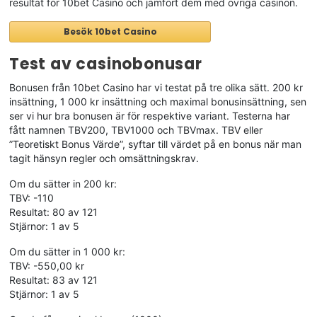
resultat för 10bet Casino och jämfört dem med övriga casinon.
Besök 10bet Casino
Test av casinobonusar
Bonusen från 10bet Casino har vi testat på tre olika sätt. 200 kr
insättning, 1 000 kr insättning och maximal bonusinsättning, sen
ser vi hur bra bonusen är för respektive variant. Testerna har
fått namnen TBV200, TBV1000 och TBVmax. TBV eller
”Teoretiskt Bonus Värde”, syftar till värdet på en bonus när man
tagit hänsyn regler och omsättningskrav.
Om du sätter in 200 kr:
TBV: -110
Resultat: 80 av 121
Stjärnor: 1 av 5
Om du sätter in 1 000 kr:
TBV: -550,00 kr
Resultat: 83 av 121
Stjärnor: 1 av 5