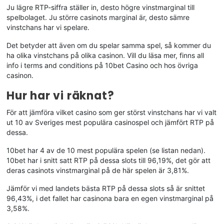
Ju lägre RTP-siffra ställer in, desto högre vinstmarginal till
spelbolaget. Ju större casinots marginal är, desto sämre
vinstchans har vi spelare.
Det betyder att även om du spelar samma spel, så kommer du
ha olika vinstchans på olika casinon. Vill du läsa mer, finns all
info i terms and conditions på 10bet Casino och hos övriga
casinon.
Hur har vi räknat?
För att jämföra vilket casino som ger störst vinstchans har vi valt
ut 10 av Sveriges mest populära casinospel och jämfört RTP på
dessa.
10bet har 4 av de 10 mest populära spelen (se listan nedan).
10bet har i snitt satt RTP på dessa slots till 96,19%, det gör att
deras casinots vinstmarginal på de här spelen är 3,81%.
Jämför vi med landets bästa RTP på dessa slots så är snittet
96,43%, i det fallet har casinona bara en egen vinstmarginal på
3,58%.