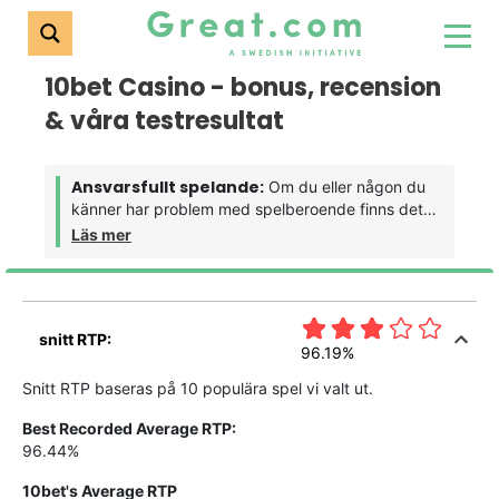
10bet Casino - bonus, recension
& våra testresultat
Ansvarsfullt spelande:
Om du eller någon du
känner har problem med spelberoende finns det
hjälp att få.
Läs mer
snitt RTP:
96.19%
Snitt RTP baseras på 10 populära spel vi valt ut.
Best Recorded Average RTP:
96.44%
10bet's Average RTP