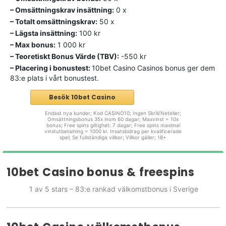
– Omsättningskrav insättning:
0 x
– Totalt omsättningskrav:
50 x
– Lägsta insättning:
100 kr
– Max bonus:
1 000 kr
– Teoretiskt Bonus Värde (TBV):
-550 kr
– Placering i bonustest:
10bet Casino Casinos bonus ger dem
83:e plats i vårt bonustest.
Besök 10bet Casino
Endast nya kunder; Kod CASINO10; Ingen Skrill/Neteller;
Omsättningsbonus 35x inom 60 dagar; Maxvinst = 10x
bonus; Free spins giltighet: 7 dagar; Free spins maximal
vinstutbetalning = 1000 kr. Insatsbidrag per kvalificerade
spel; Se fullständiga villkor; Villkor gäller; 18+
10bet Casino bonus & freespins
1 av 5 stars – 83:e rankad välkomstbonus i Sverige