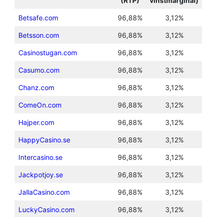
(RTP)
vinstmarginal)
Betsafe.com
96,88%
3,12%
Betsson.com
96,88%
3,12%
Casinostugan.com
96,88%
3,12%
Casumo.com
96,88%
3,12%
Chanz.com
96,88%
3,12%
ComeOn.com
96,88%
3,12%
Hajper.com
96,88%
3,12%
HappyCasino.se
96,88%
3,12%
Intercasino.se
96,88%
3,12%
Jackpotjoy.se
96,88%
3,12%
JallaCasino.com
96,88%
3,12%
LuckyCasino.com
96,88%
3,12%