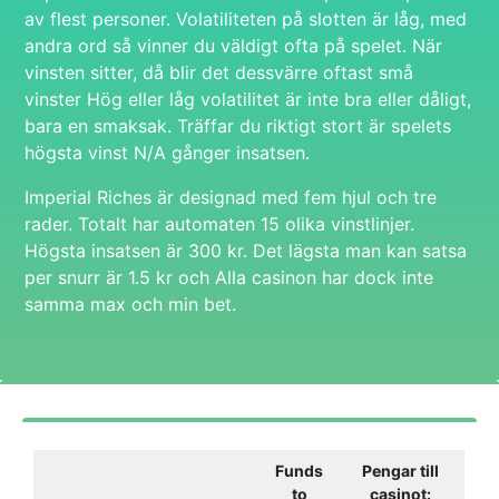
av flest personer. Volatiliteten på slotten är låg, med
andra ord så vinner du väldigt ofta på spelet. När
vinsten sitter, då blir det dessvärre oftast små
vinster Hög eller låg volatilitet är inte bra eller dåligt,
bara en smaksak. Träffar du riktigt stort är spelets
högsta vinst N/A gånger insatsen.
Imperial Riches är designad med fem hjul och tre
rader. Totalt har automaten 15 olika vinstlinjer.
Högsta insatsen är 300 kr. Det lägsta man kan satsa
per snurr är 1.5 kr och Alla casinon har dock inte
samma max och min bet.
Funds
Pengar till
to
casinot: