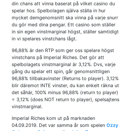
din chans att vinna baserat på vilket casino du
spelar hos. Spelbolagen själva ställa in hur
mycket demgenomsnitt ska vinna på varje snurr
du gör med dina pengar. Ett casino som ställer
in sin egen vinstmarginal högst, ställer samtidigt
in vi spelares vinstchans lågt.
96,88% är den RTP som ger oss spelare högst
vinstchans på Imperial Riches. Det gör att
spelbolagets vinstmarginal är 3,12%. Dvs, varje
gång du spelar ett spin, går genomsnittligen
96,88% tillbakavinster (Returns to player). 3,12%
blir däremot INTE vinster, du kan enkelt räkna ut
det såhär, 100% minus 96,88% (return to player)
= 3,12% (does NOT return to player), spelsajtens
vinstmarginal.
Imperial Riches kom ut på marknaden
04.09.2019. Det var samma år som spelen
Ozzy