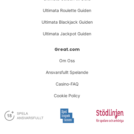
Ultimata Roulette Guiden
Ultimata Blackjack Guiden
Ultimata Jackpot Guiden
Great.com
Om Oss
Ansvarsfullt Spelande
Casino-FAQ
Cookie Policy