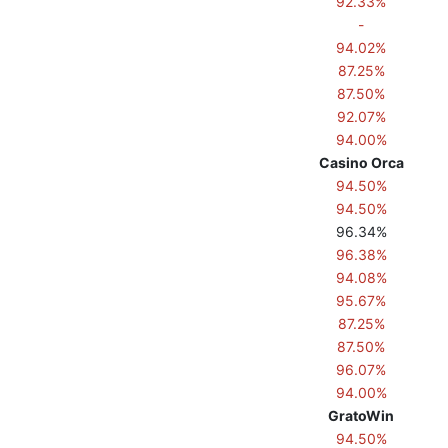
92.33%
-
94.02%
87.25%
87.50%
92.07%
94.00%
Casino Orca
94.50%
94.50%
96.34%
96.38%
94.08%
95.67%
87.25%
87.50%
96.07%
94.00%
GratoWin
94.50%