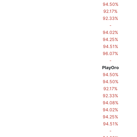
94.50%
92.17%
92.33%
-
94.02%
94.25%
94.51%
96.07%
-
PlayOro
94.50%
94.50%
92.17%
92.33%
94.08%
94.02%
94.25%
94.51%
-