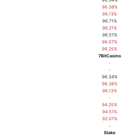
96.38%
96.13%
96.71%
96.21%
96.51%
96.07%
96.25%
7BitCasino
-
-
96.34%
96.38%
96.13%
-
94.25%
94.51%
92.07%
-
Stake