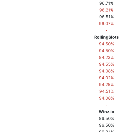
96.71%
96.21%
96.51%
96.07%
-
RollingSlots
94.50%
94.50%
94.23%
94.55%
94.08%
94.02%
94.25%
94.51%
94.08%
-
Winz.io
96.50%
96.50%
96.34%