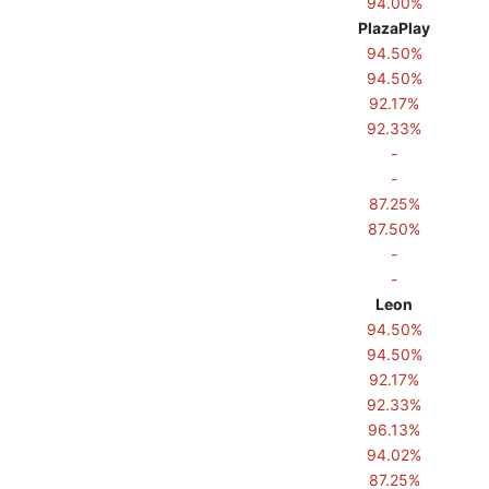
94.00%
PlazaPlay
94.50%
94.50%
92.17%
92.33%
-
-
87.25%
87.50%
-
-
Leon
94.50%
94.50%
92.17%
92.33%
96.13%
94.02%
87.25%