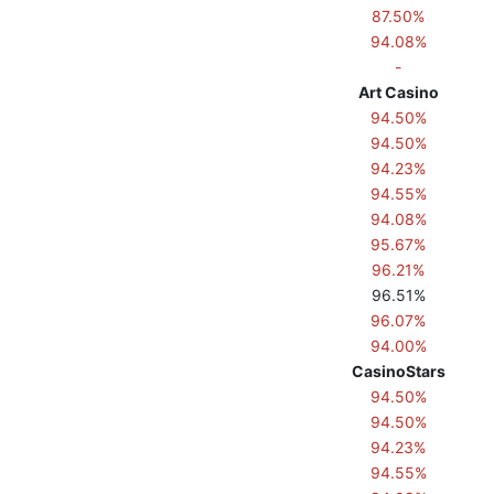
87.50%
94.08%
-
Art Casino
94.50%
94.50%
94.23%
94.55%
94.08%
95.67%
96.21%
96.51%
96.07%
94.00%
CasinoStars
94.50%
94.50%
94.23%
94.55%