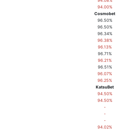
94.08%
94.00%
Cosmobet
96.50%
96.50%
96.34%
96.38%
96.13%
96.71%
96.21%
96.51%
96.07%
96.25%
KatsuBet
94.50%
94.50%
-
-
-
94.02%