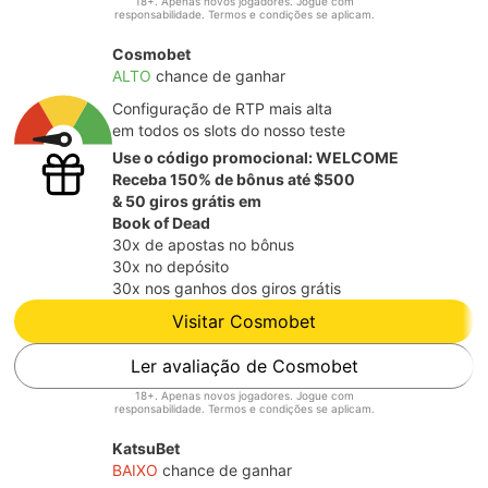
18+. Apenas novos jogadores. Jogue com
responsabilidade. Termos e condições se aplicam.
Cosmobet
ALTO
chance de ganhar
Configuração de RTP mais alta 
em todos os slots do nosso teste
Use o código promocional: WELCOME
Receba 150% de bônus até $500

& 50 giros grátis em

Book of Dead
30x de apostas no bônus

30x no depósito

30x nos ganhos dos giros grátis
Visitar Cosmobet
Ler avaliação de Cosmobet
18+. Apenas novos jogadores. Jogue com
responsabilidade. Termos e condições se aplicam.
KatsuBet
BAIXO
chance de ganhar