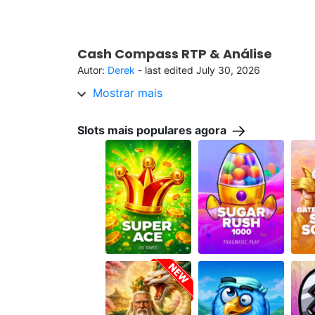
Cash Compass RTP & Análise
Autor:
Derek
- last edited
July 30, 2026
Mostrar mais
Slots mais populares agora