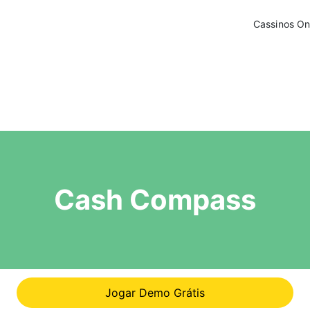
Cassinos On
Cash Compass
Jogar Demo Grátis