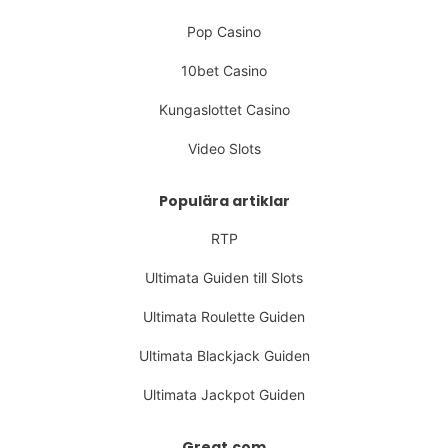
Pop Casino
10bet Casino
Kungaslottet Casino
Video Slots
Populära artiklar
RTP
Ultimata Guiden till Slots
Ultimata Roulette Guiden
Ultimata Blackjack Guiden
Ultimata Jackpot Guiden
Great.com