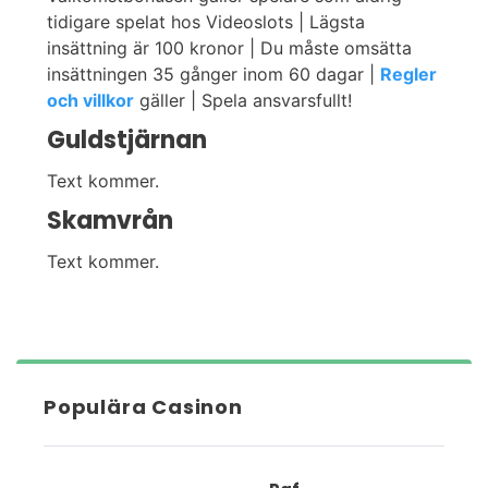
tidigare spelat hos Videoslots | Lägsta
insättning är 100 kronor | Du måste omsätta
insättningen 35 gånger inom 60 dagar |
Regler
och villkor
gäller | Spela ansvarsfullt!
Guldstjärnan
Text kommer.
Skamvrån
Text kommer.
Populära Casinon