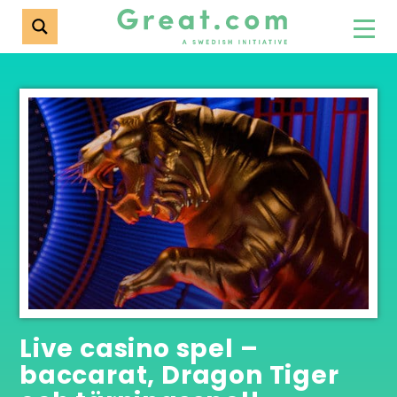
Live casino spel –
baccarat, Dragon Tiger