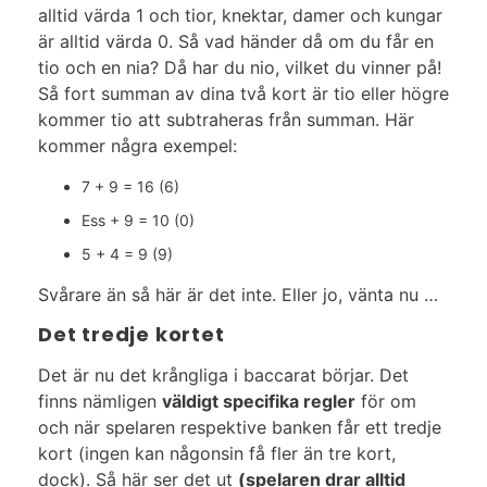
alltid värda 1 och tior, knektar, damer och kungar
är alltid värda 0. Så vad händer då om du får en
tio och en nia? Då har du nio, vilket du vinner på!
Så fort summan av dina två kort är tio eller högre
kommer tio att subtraheras från summan. Här
kommer några exempel:
7 + 9 = 16 (6)
Ess + 9 = 10 (0)
5 + 4 = 9 (9)
Svårare än så här är det inte. Eller jo, vänta nu …
Det tredje kortet
Det är nu det krångliga i baccarat börjar. Det
finns nämligen
väldigt specifika regler
för om
och när spelaren respektive banken får ett tredje
kort (ingen kan någonsin få fler än tre kort,
dock). Så här ser det ut
(spelaren drar alltid