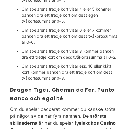
tvåkortssumma är 0–4.
Om spelarens tredje kort visar 4 eller 5 kommer
banken dra ett tredje kort om dess egen
tvåkortssumma är 0–5.
Om spelarens tredje kort visar 6 eller 7 kommer
banken dra ett tredje kort om dess tvåkortssumma
är 0–6.
Om spelarens tredje kort visar 8 kommer banken
dra ett tredje kort om dess tvåkortssumma är 0–2.
Om spelarens tredje kort visar ess, 10 eller klätt
kort kommer banken dra ett tredje kort om dess
tvåkortssumma är 0–3.
Dragon Tiger, Chemin de Fer, Punto
Banco och egalité
Om du spelar baccarat kommer du kanske stöta
på något av de här fyra namnen. De
största
skillnaderna
är när du spelar
fysiskt hos Casino