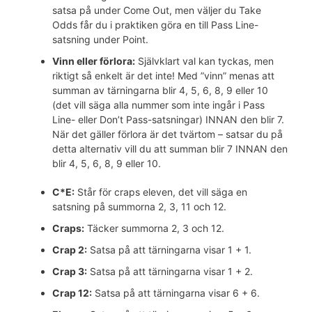
satsa på under Come Out, men väljer du Take
Odds får du i praktiken göra en till Pass Line-
satsning under Point.
Vinn eller förlora:
Självklart val kan tyckas, men
riktigt så enkelt är det inte! Med ”vinn” menas att
summan av tärningarna blir 4, 5, 6, 8, 9 eller 10
(det vill säga alla nummer som inte ingår i Pass
Line- eller Don’t Pass-satsningar) INNAN den blir 7.
När det gäller förlora är det tvärtom – satsar du på
detta alternativ vill du att summan blir 7 INNAN den
blir 4, 5, 6, 8, 9 eller 10.
C*E:
Står för craps eleven, det vill säga en
satsning på summorna 2, 3, 11 och 12.
Craps:
Täcker summorna 2, 3 och 12.
Crap 2:
Satsa på att tärningarna visar 1 + 1.
Crap 3:
Satsa på att tärningarna visar 1 + 2.
Crap 12:
Satsa på att tärningarna visar 6 + 6.