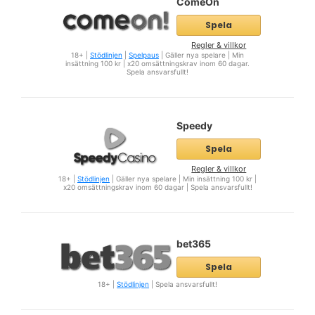
ComeOn
Spela
Regler & villkor
18+ |
Stödlinjen
|
Spelpaus
| Gäller nya spelare | Min
insättning 100 kr | x20 omsättningskrav inom 60 dagar.
Spela ansvarsfullt!
Speedy
Spela
Regler & villkor
18+ |
Stödlinjen
| Gäller nya spelare | Min insättning 100 kr |
x20 omsättningskrav inom 60 dagar | Spela ansvarsfullt!
bet365
Spela
18+ |
Stödlinjen
| Spela ansvarsfullt!