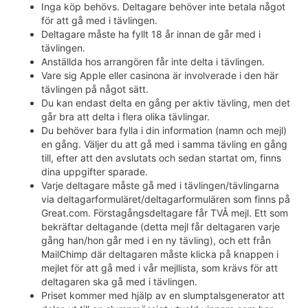
Inga köp behövs. Deltagare behöver inte betala något
för att gå med i tävlingen.
Deltagare måste ha fyllt 18 år innan de går med i
tävlingen.
Anställda hos arrangören får inte delta i tävlingen.
Vare sig Apple eller casinona är involverade i den här
tävlingen på något sätt.
Du kan endast delta en gång per aktiv tävling, men det
går bra att delta i flera olika tävlingar.
Du behöver bara fylla i din information (namn och mejl)
en gång. Väljer du att gå med i samma tävling en gång
till, efter att den avslutats och sedan startat om, finns
dina uppgifter sparade.
Varje deltagare måste gå med i tävlingen/tävlingarna
via deltagarformuläret/deltagarformulären som finns på
Great.com. Förstagångsdeltagare får TVÅ mejl. Ett som
bekräftar deltagande (detta mejl får deltagaren varje
gång han/hon går med i en ny tävling), och ett från
MailChimp där deltagaren måste klicka på knappen i
mejlet för att gå med i vår mejllista, som krävs för att
deltagaren ska gå med i tävlingen.
Priset kommer med hjälp av en slumptalsgenerator att