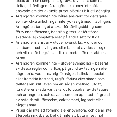
delas ut till en slumpmässigt utvald vinnare som har
deltagit i tävlingen. Arrangören kommer inte hållas
ansvarig om det aktuella priset plötsligt blir otillgängligt.
Arrangören kommer inte hållas ansvarig för deltagare
som av olika anledningar inte lyckas gå med i tävlingen.
Arrangören tar inget ansvar för tävlingsbidrag som
försvinner, försenas, har oläslig text, är förstörda,
skadade, ej kompletta eller på andra sätt ogiltiga.
Arrangörens ansvar – utöver svensk lag – under och i
samband med tävlingen, eller baserat av dessa regler
och villkor, är begränsat till kostnaden för det aktuella
priset.
Arrangören kommer inte – utöver svensk lag – baserat
av dessa regler och villkor, på grund av tävlingen eller
något pris, vara ansvarig för någon indirekt, speciell
eller framtida kostnad, utgift, förlust eller skada som
deltagaren lidit, även om en sådan kostnad, utgift,
förlust eller skada varit skäligt förutsebar av deltagaren
och arrangören, och oavsett om den uppstod på grund
av avtalsbrott, förseelse, oaktsamhet, lagbrott eller
något annat.
Priser går inte att förhandla eller överföra, och de är inte
återbetalningsbara. Det går inte att byta priset mot