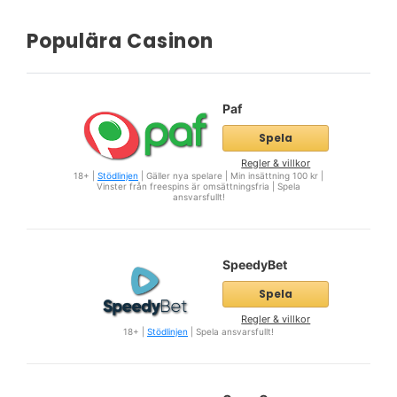
Populära Casinon
Paf
Spela
Regler & villkor
18+ |
Stödlinjen
| Gäller nya spelare | Min insättning 100 kr |
Vinster från freespins är omsättningsfria | Spela
ansvarsfullt!
SpeedyBet
Spela
Regler & villkor
18+ |
Stödlinjen
| Spela ansvarsfullt!