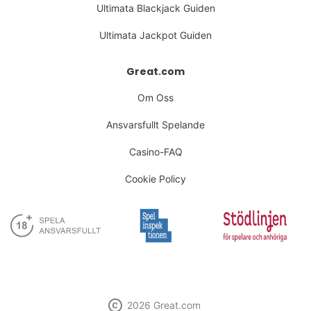
Ultimata Blackjack Guiden
Ultimata Jackpot Guiden
Great.com
Om Oss
Ansvarsfullt Spelande
Casino-FAQ
Cookie Policy
2026 Great.com