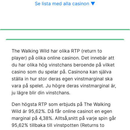
Se lista med alla casinon ▼
The Walking Wild har olika RTP (return to
player) på olika online casinon. Det innebär att
du har olika hög vinstchans beroende på vilket
casino som du spelar på. Casinona kan själva
ställa in hur stor deras egen vinstmarginal ska
vara på spelet. Ju högre deras vinstmarginal är,
ju lägre blir din vinstchans.
Den högsta RTP som erbjuds på The Walking
Wild är 95,62%. Då får online casinot en egen
marginal på 4,38%. Alltså,snitt på varje spin går
95,62% tillbaka till vinstpotten (Returns to