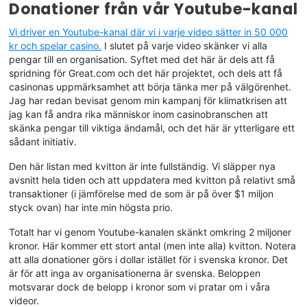
Donationer från vår Youtube-kanal
Vi driver en Youtube-kanal där vi i varje video sätter in 50 000
kr och spelar casino.
I slutet på varje video skänker vi alla
pengar till en organisation. Syftet med det här är dels att få
spridning för Great.com och det här projektet, och dels att få
casinonas uppmärksamhet att börja tänka mer på välgörenhet.
Jag har redan bevisat genom min kampanj för klimatkrisen att
jag kan få andra rika människor inom casinobranschen att
skänka pengar till viktiga ändamål, och det här är ytterligare ett
sådant initiativ.
Den här listan med kvitton är inte fullständig. Vi släpper nya
avsnitt hela tiden och att uppdatera med kvitton på relativt små
transaktioner (i jämförelse med de som är på över $1 miljon
styck ovan) har inte min högsta prio.
Totalt har vi genom Youtube-kanalen skänkt omkring 2 miljoner
kronor. Här kommer ett stort antal (men inte alla) kvitton. Notera
att alla donationer görs i dollar istället för i svenska kronor. Det
är för att inga av organisationerna är svenska. Beloppen
motsvarar dock de belopp i kronor som vi pratar om i våra
videor.