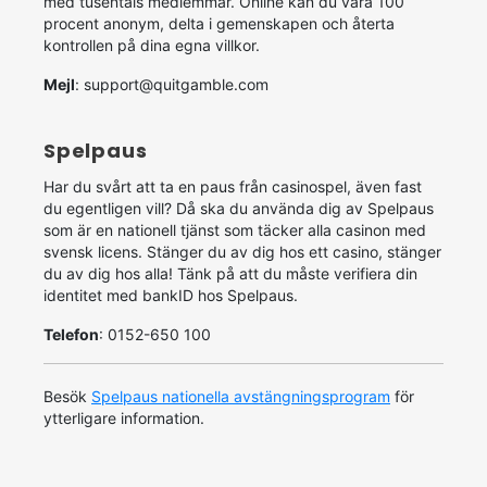
med tusentals medlemmar. Online kan du vara 100
procent anonym, delta i gemenskapen och återta
kontrollen på dina egna villkor.
Mejl
:
support@quitgamble.com
Spelpaus
Har du svårt att ta en paus från casinospel, även fast
du egentligen vill? Då ska du använda dig av Spelpaus
som är en nationell tjänst som täcker alla casinon med
svensk licens. Stänger du av dig hos ett casino, stänger
du av dig hos alla! Tänk på att du måste verifiera din
identitet med bankID hos Spelpaus.
Telefon
: 0152-650 100
Besök
Spelpaus nationella avstängningsprogram
för
ytterligare information.