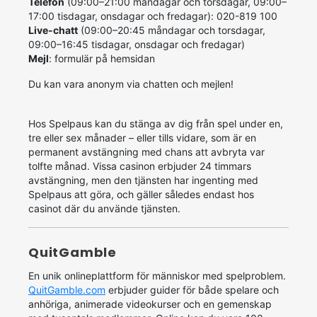
Telefon
(09:00–21:00 måndagar och torsdagar, 09:00–
17:00 tisdagar, onsdagar och fredagar): 020-819 100
Live-chatt
(09:00–20:45 måndagar och torsdagar,
09:00–16:45 tisdagar, onsdagar och fredagar)
Mejl
: formulär på hemsidan
Du kan vara anonym via chatten och mejlen!
Hos Spelpaus kan du stänga av dig från spel under en,
tre eller sex månader – eller tills vidare, som är en
permanent avstängning med chans att avbryta var
tolfte månad. Vissa casinon erbjuder 24 timmars
avstängning, men den tjänsten har ingenting med
Spelpaus att göra, och gäller således endast hos
casinot där du använde tjänsten.
QuitGamble
En unik onlineplattform för människor med spelproblem.
QuitGamble.com
erbjuder guider för både spelare och
anhöriga, animerade videokurser och en gemenskap