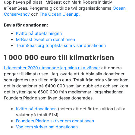
En tanke som kom till mig var att jag visste ingen som skulle
upp haven på plast i MrBeast och Mark Rober’s initiativ
komma på idén att bygga ett stort bolag inom casinoreklam
#TeamSeas. Pengarna gick till de två organisationerna
Ocean
som skulle donera all vinst till att göra gott. Att skapa en
Conservancy
och
The Ocean Cleanup.
pengamaskin som kan bidra med miljardbelopp till de
organisationer som gör störst skillnad i världen. Att flytta
Bevis för donationen:
pengar från den ofta smutsiga och giriga spelindustrin, till de
Kvitto på utbetalningen
människor och djur som behöver det allra mest.
MrBeast tweet om donationen
Jag är extremt duktigt på just marknadsföring inom casino,
TeamSeas.org topplista som visar donationen
och jag älskar att driva företag. Så Great.com är mitt livs
mission. Att skapa just den pengamaskinen som gör gott. Det
1 000 000 euro till klimatkrisen
här är början på den resan!
I december 2020 utmanade jag mina rika vänner
att donera
pengar till klimatkrisen. Jag lovade att dubbla alla donationer
som gjordes upp till en miljon euro. Totalt från mina vänner kom
det in donationer på €400 000 som jag dubblade och sen kom
det in ytterligare €600 000 från medlemmar i organisationen
Founders Pledge som även dessa donerades.
Kvitto på donationen
(notera att det är tre kvitton i olika
valutor på totalt €1M)
Founders Pledge skriver om donationen
Vox.com skriver om donationen