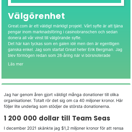
Välgörenhet
Great.com är ett väldigt märkligt projekt. Vårt syfte är att tjäna
pengar inom marknadsföring i casinobranschen och sedan
donera all vår vinst till välgörande syfte.
Det här kan tyckas som en galen idé men den är egentligen
ganska enkel. Jag som startat Great heter Erik Bergman. Jag
blev förmögen redan som 28-åring när vi börsnoterade
Catena Media, ett bolag som jag och min barndomsvän Emil
Läs mer
Thidell startade. Precis som Great jobbade Catena Media
med just marknadsföring i casinobranschen. Vid
börsnoteringen sålde jag aktier för 118 miljoner kronor (
du
kan läsa mer om det här
) och jag har sedan dess sålt för
mycket mer, och tjänat ytterligare stora summor på mina
Jag har genom åren gjort väldigt många donationer till olika
investeringar.
organisationer. Totalt rör det sig om ca 40 miljoner kronor. Här
Det som hände var dock att pengarna inte gjorde mig så
följer lite underlag som stödjer de största donationerna.
lycklig som jag hade hoppats. Däremot så fann jag stor
mening i att göra skillnad för andra människor. Jag började
1 200 000 dollar till Team Seas
intressera mig för välgörenhet och att göra världen till en
bättre plats.
I december 2021 skänkte jag $1,2 miljoner kronor för att rensa