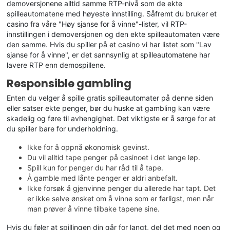
demoversjonene alltid samme RTP-nivå som de ekte
spilleautomatene med høyeste innstilling. Såfremt du bruker et
casino fra våre "Høy sjanse for å vinne"-lister, vil RTP-
innstillingen i demoversjonen og den ekte spilleautomaten være
den samme. Hvis du spiller på et casino vi har listet som "Lav
sjanse for å vinne", er det sannsynlig at spilleautomatene har
lavere RTP enn demospillene.
Responsible gambling
Enten du velger å spille gratis spilleautomater på denne siden
eller satser ekte penger, bør du huske at gambling kan være
skadelig og føre til avhengighet. Det viktigste er å sørge for at
du spiller bare for underholdning.
Ikke for å oppnå økonomisk gevinst.
Du vil alltid tape penger på casinoet i det lange løp.
Spill kun for penger du har råd til å tape.
Å gamble med lånte penger er aldri anbefalt.
Ikke forsøk å gjenvinne penger du allerede har tapt. Det
er ikke selve ønsket om å vinne som er farligst, men når
man prøver å vinne tilbake tapene sine.
Hvis du føler at spillingen din går for langt, del det med noen og