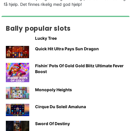
få hjelp. Det finnes rikelig med god hjelp!
Bally popular slots
Lucky Tree
Quick Hit Ultra Pays Sun Dragon
Fishin’ Pots Of Gold Gold Blitz Ultimate Fever
Boost
Monopoly Heights
Cirque Du Soleil Amaluna
Sword Of Destiny