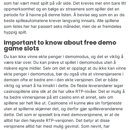
som har vært mest spilt på vår side. Det kreves mer enn bare litt
oppmerksomhet og en bølge av streamere som spiller det en
periode for å havne på denne listen. Å bevise seg som en av de
beste spilleautomatene krever langvarig innsats. Alle spillene
som listes her har passert seks måneder, men de er fremdeles
hyppig spilt.
Important to know about free demo
game slots
Du kan ikke vinne ekte penger i demomodus, og det er viktig å
være klar over. Du kan prøve ut spillet i demomodus uten å
risikere egne midler. Selv om det er opplagt at du ikke kan vinne
ekte penger i demomodus, bør du også vite at vinnersjansene i
demoen ofte er bedre enn i den ekte versjonen. Det er både
viktig og smart å ha innsikt i dette. De fleste leverandører lager
casinospillene sine slik at de har ulike RTP-nivåer. Det er mulig å
ha bedre vinnersjanse på ett casino enn et annet, selv om
spillene ser helt like ut. Casinoene vil kunne øke sin fortjeneste
uten at spillerne skjønner det, og derfor gjør spillleverandørene
dette. Det som er spesielt bra med demoversjonene, er at de
alltid har den høyeste RTP-versjonen. Det betyr at disse
versjonene alltid har mest mulig gevinst. Som nevnt, har