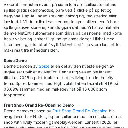
Akkurat som listen øverst på siden kan alle spilleautomatene
spilles gratis i demomodus, bare ved å klikke på spillet og
begynne å spille. Ingen krav om innlogging, registrering eller
innskudd. Vil du heller lese mer om de nye spillene enn å bare
spille gratisversjonene, kan du gjøre det her. Vi har samlet alle
de nye NetEnt-automatene som tilbys på casinoene, med korte
beskrivelser og lenker til grundige anmeldelser. I likhet med
listen over, gjelder at et "Nytt NetEnt-spill" må være lansert for
maksimalt tre måneder siden.
Spice Demo
Denne demoen av
Spice
er en del av den nyeste bølgen av
utgivelser utviklet av NetEnt. Denne utgivelsen ble lansert
tilbake i 2026 og det bruker et turtles living it up in the city-
tema. Spillet kommer med High volatilitet en teoretisk RTP på
96.09% sammen med en maksgevinst på 15 000x som
topppremie.
Fruit Shop Grand Re-Opening Demo
Denne demoversjonen av
Fruit Shop Grand Re-Opening
ble
nylig lansert av NetEnt, og tar spillerne med inn i en classic fruit
shop with lively modern gameplay-verden. Lansert i 2026, er
spillet High volatilitet en RTP på 96.37% og potensielle gevinster