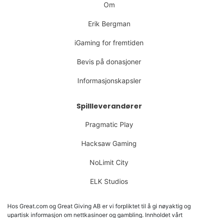
Om
Erik Bergman
iGaming for fremtiden
Bevis på donasjoner
Informasjonskapsler
Spillleverandører
Pragmatic Play
Hacksaw Gaming
NoLimit City
ELK Studios
Hos Great.com og Great Giving AB er vi forpliktet til å gi nøyaktig og
upartisk informasjon om nettkasinoer og gambling. Innholdet vårt