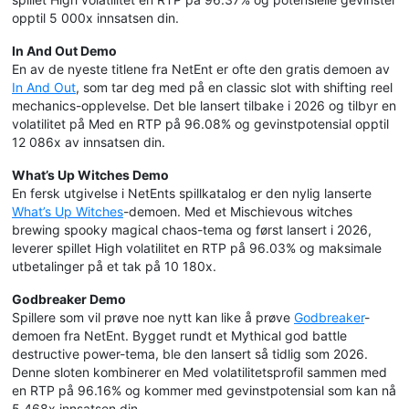
opptil 5 000x innsatsen din.
In And Out Demo
En av de nyeste titlene fra NetEnt er ofte den gratis demoen av
In And Out
, som tar deg med på en classic slot with shifting reel
mechanics-opplevelse. Det ble lansert tilbake i 2026 og tilbyr en
volatilitet på Med en RTP på 96.08% og gevinstpotensial opptil
12 086x av innsatsen din.
What’s Up Witches Demo
En fersk utgivelse i NetEnts spillkatalog er den nylig lanserte
What’s Up Witches
-demoen. Med et Mischievous witches
brewing spooky magical chaos-tema og først lansert i 2026,
leverer spillet High volatilitet en RTP på 96.03% og maksimale
utbetalinger på et tak på 10 180x.
Godbreaker Demo
Spillere som vil prøve noe nytt kan like å prøve
Godbreaker
-
demoen fra NetEnt. Bygget rundt et Mythical god battle
destructive power-tema, ble den lansert så tidlig som 2026.
Denne sloten kombinerer en Med volatilitetsprofil sammen med
en RTP på 96.16% og kommer med gevinstpotensial som kan nå
5 468x innsatsen din.