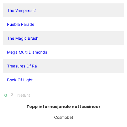
The Vampires 2
Puebla Parade
The Magic Brush
Mega Multi Diamonds
Treasures Of Ra
Book Of Light
NetEnt
Home
Topp internasjonale nettcasinoer
Cosmobet