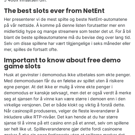
The best slots ever from NetEnt
Her presenterer vi de mest spilte og beste NetEnt-automatene
på vår nettside. Å komme på denne listen forutsetter mer enn
midlertidig hype og mange streamere som tester det ut. For å bli
blant de beste spilleautomatene må du bevise deg over lang tid.
Selv om disse spillene har vært tilgjengelige i seks måneder eller
mer, spilles de fortsatt ofte.
Important to know about free demo
game slots
Husk at gevinster i demomodus ikke utbetales som ekte penger.
Med demomodusen får du en følelse av spillet uten å risikere
egne penger. At det ikke er mulig å vinne ekte penger i
demomodus er kanskje selvsagt, men det er også verdt å merke
seg at sjansen for å vinne kan være større i demoen enn i den
virkelige versjonen. Det er både klokt og viktig å forstå dette.
Når casinospill produseres, velger de fleste leverandører å
inkludere ulike RTP-nivåer. Det kan hende at du har større
sjanse til å vinne på ett casino enn på et annet, selv om spillene
ser helt like ut. Spillleverandørene gjør dette fordi casinoene
ønsker å øke sin egen fortjeneste uten at spillerne merker det.