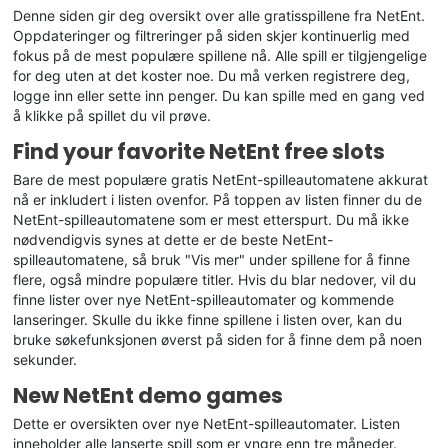
Denne siden gir deg oversikt over alle gratisspillene fra NetEnt.
Oppdateringer og filtreringer på siden skjer kontinuerlig med
fokus på de mest populære spillene nå. Alle spill er tilgjengelige
for deg uten at det koster noe. Du må verken registrere deg,
logge inn eller sette inn penger. Du kan spille med en gang ved
å klikke på spillet du vil prøve.
Find your favorite NetEnt free slots
Bare de mest populære gratis NetEnt-spilleautomatene akkurat
nå er inkludert i listen ovenfor. På toppen av listen finner du de
NetEnt-spilleautomatene som er mest etterspurt. Du må ikke
nødvendigvis synes at dette er de beste NetEnt-
spilleautomatene, så bruk "Vis mer" under spillene for å finne
flere, også mindre populære titler. Hvis du blar nedover, vil du
finne lister over nye NetEnt-spilleautomater og kommende
lanseringer. Skulle du ikke finne spillene i listen over, kan du
bruke søkefunksjonen øverst på siden for å finne dem på noen
sekunder.
New NetEnt demo games
Dette er oversikten over nye NetEnt-spilleautomater. Listen
inneholder alle lanserte spill som er yngre enn tre måneder.