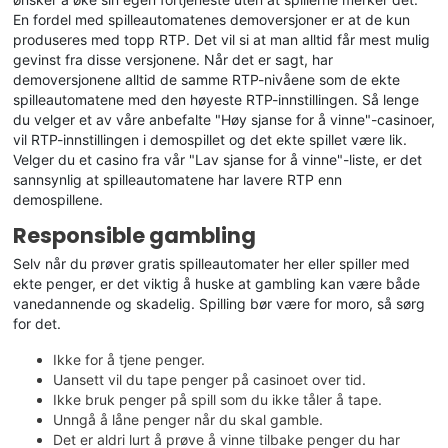
En fordel med spilleautomatenes demoversjoner er at de kun
produseres med topp RTP. Det vil si at man alltid får mest mulig
gevinst fra disse versjonene. Når det er sagt, har
demoversjonene alltid de samme RTP-nivåene som de ekte
spilleautomatene med den høyeste RTP-innstillingen. Så lenge
du velger et av våre anbefalte "Høy sjanse for å vinne"-casinoer,
vil RTP-innstillingen i demospillet og det ekte spillet være lik.
Velger du et casino fra vår "Lav sjanse for å vinne"-liste, er det
sannsynlig at spilleautomatene har lavere RTP enn
demospillene.
Responsible gambling
Selv når du prøver gratis spilleautomater her eller spiller med
ekte penger, er det viktig å huske at gambling kan være både
vanedannende og skadelig. Spilling bør være for moro, så sørg
for det.
Ikke for å tjene penger.
Uansett vil du tape penger på casinoet over tid.
Ikke bruk penger på spill som du ikke tåler å tape.
Unngå å låne penger når du skal gamble.
Det er aldri lurt å prøve å vinne tilbake penger du har