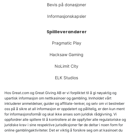
Bevis på donasjoner
Informasjonskapsler
Spillleverandører
Pragmatic Play
Hacksaw Gaming
NoLimit City
ELK Studios
Hos Great.com og Great Giving AB er vi forpliktet til å gi nøyaktig og
upartisk informasjon om nettkasinoer og gambling. Innholdet vårt
inkluderer anmeldelser, guider og affiliate-lenker, og selv om vi bestreber
oss på å sikre at all informasjon er oppdatert og pålitelig, er den kun ment
for informasjonsformål og skal ikke anses som juridisk rådgivning. Vi
oppfordrer alle spillere til å kontrollere at de oppfyller alle regulatoriske og
juridiske krav i sine respektive jurisdiksjoner før de deltar i noen form for
online gamblingaktiviteter. Det er viktig å forsikre seg om at kasinoet du