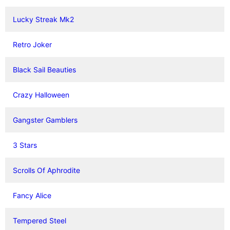
Lucky Streak Mk2
Retro Joker
Black Sail Beauties
Crazy Halloween
Gangster Gamblers
3 Stars
Scrolls Of Aphrodite
Fancy Alice
Tempered Steel