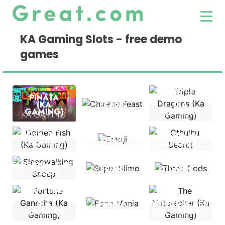
KA Gaming Slots - free demo
games
TRIPLE
CHINESE
PINATA
DRAGONS
FEAST
(KA
(KA
KA GAMING
GAMING)
GAMING)
KA GAMING
KA GAMING
GOLDEN
FISH (KA
CTHULHU
EMOJI
KA GAMING
GAMING)
SECRET
KA GAMING
KA GAMING
SUPER
THREE
SLEEPWALKING
SLIME
GODS
KA GAMING
KA GAMING
SHEEP
KA GAMING
FORTUNE
FARM
GANESHA
THE
MANIA
(KA
NUTCRACKER
KA GAMING
GAMING)
(KA GAMING)
KA GAMING
KA GAMING