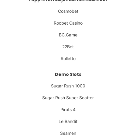
Cosmobet
Roobet Casino
BC.Game
22Bet
Rolletto
Demo Slots
Sugar Rush 1000
Sugar Rush Super Scatter
Pirots 4
Le Bandit
Seamen