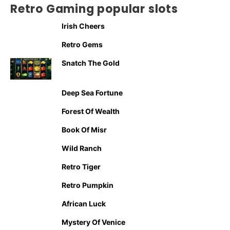
Retro Gaming popular slots
Irish Cheers
Retro Gems
Snatch The Gold
Deep Sea Fortune
Forest Of Wealth
Book Of Misr
Wild Ranch
Retro Tiger
Retro Pumpkin
African Luck
Mystery Of Venice