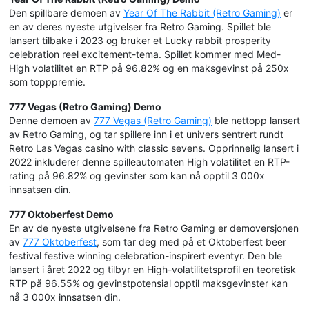
Den spillbare demoen av
Year Of The Rabbit (Retro Gaming)
er
en av deres nyeste utgivelser fra Retro Gaming. Spillet ble
lansert tilbake i 2023 og bruker et Lucky rabbit prosperity
celebration reel excitement-tema. Spillet kommer med Med-
High volatilitet en RTP på 96.82% og en maksgevinst på 250x
som topppremie.
777 Vegas (Retro Gaming) Demo
Denne demoen av
777 Vegas (Retro Gaming)
ble nettopp lansert
av Retro Gaming, og tar spillere inn i et univers sentrert rundt
Retro Las Vegas casino with classic sevens. Opprinnelig lansert i
2022 inkluderer denne spilleautomaten High volatilitet en RTP-
rating på 96.82% og gevinster som kan nå opptil 3 000x
innsatsen din.
777 Oktoberfest Demo
En av de nyeste utgivelsene fra Retro Gaming er demoversjonen
av
777 Oktoberfest
, som tar deg med på et Oktoberfest beer
festival festive winning celebration-inspirert eventyr. Den ble
lansert i året 2022 og tilbyr en High-volatilitetsprofil en teoretisk
RTP på 96.55% og gevinstpotensial opptil maksgevinster kan
nå 3 000x innsatsen din.