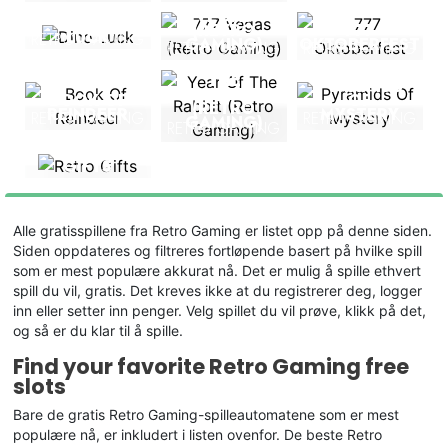
777
VEGAS
DINO
(RETRO
777
LUCK
RETRO GAMING
GAMING)
OKTOBERFEST
RETRO GAMING
RETRO GAMING
YEAR OF
THE
PYRAMIDS
RABBIT
BOOK OF
OF
(RETRO
REINDEER
MYSTERY
RETRO GAMING
RETRO GAMING
GAMING)
RETRO GAMING
RETRO
GIFTS
Alle gratisspillene fra Retro Gaming er listet opp på denne siden.
Siden oppdateres og filtreres fortløpende basert på hvilke spill
som er mest populære akkurat nå. Det er mulig å spille ethvert
spill du vil, gratis. Det kreves ikke at du registrerer deg, logger
inn eller setter inn penger. Velg spillet du vil prøve, klikk på det,
og så er du klar til å spille.
Find your favorite Retro Gaming free
slots
Bare de gratis Retro Gaming-spilleautomatene som er mest
populære nå, er inkludert i listen ovenfor. De beste Retro