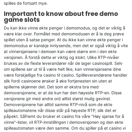
spilles de fortsatt mye.
Important to know about free demo
game slots
Du kan ikke vinne ekte penger i demomodus, og det er viktig å
være klar over. Formålet med demomodusen er å la deg prøve
spillet uten å satse penger. At du ikke kan vinne ekte penger i
demomodus er kanskje innlysende, men det er også viktig å vite
at vinnersjansene i demoen kan være større enn i den ekte
versjonen. Å forstå dette er viktig og klokt. Ulike RTP-nivåer
brukes av de fleste leverandører når de lager casinospill. Selv
om spillene ser ut til å være helt like, kan vinnersjansene dine
være forskjellige fra casino til casino. Spillleverandørene handler
slik fordi casinoene ønsker å øke fortjenesten sin uten at
spillerne skjønner det. Det som er ekstra bra med
demoversjonene, er at de kun har den høyeste RTP-en. Disse
versjonene gir med andre ord alltid størst mulig gevinst.
Demoversjonene har alltid samme RTP-nivå som de ekte
spilleautomatene når disse står på høyeste RTP, slik det er
påpekt. Såfremt du bruker et casino fra våre "Høy sjanse for å
vinne"-lister, vil RTP-innstillingen i demoversjonen og den ekte
spilleautomaten være den samme. Om du spiller på et casino vi