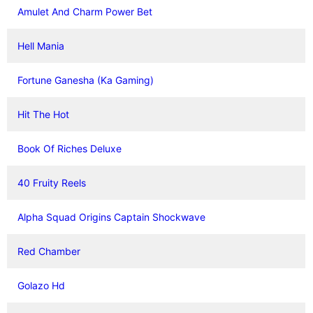
Amulet And Charm Power Bet
Hell Mania
Fortune Ganesha (Ka Gaming)
Hit The Hot
Book Of Riches Deluxe
40 Fruity Reels
Alpha Squad Origins Captain Shockwave
Red Chamber
Golazo Hd