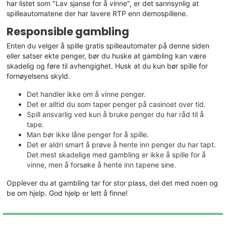
har listet som "Lav sjanse for å vinne", er det sannsynlig at
spilleautomatene der har lavere RTP enn demospillene.
Responsible gambling
Enten du velger å spille gratis spilleautomater på denne siden
eller satser ekte penger, bør du huske at gambling kan være
skadelig og føre til avhengighet. Husk at du kun bør spille for
fornøyelsens skyld.
Det handler ikke om å vinne penger.
Det er alltid du som taper penger på casinoet over tid.
Spill ansvarlig ved kun å bruke penger du har råd til å
tape.
Man bør ikke låne penger for å spille.
Det er aldri smart å prøve å hente inn penger du har tapt.
Det mest skadelige med gambling er ikke å spille for å
vinne, men å forsøke å hente inn tapene sine.
Opplever du at gambling tar for stor plass, del det med noen og
be om hjelp. God hjelp er lett å finne!