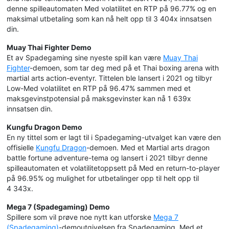
denne spilleautomaten Med volatilitet en RTP på 96.77% og en
maksimal utbetaling som kan nå helt opp til 3 404x innsatsen
din.
Muay Thai Fighter Demo
Et av Spadegaming sine nyeste spill kan være
Muay Thai
Fighter
-demoen, som tar deg med på et Thai boxing arena with
martial arts action-eventyr. Tittelen ble lansert i 2021 og tilbyr
Low-Med volatilitet en RTP på 96.47% sammen med et
maksgevinstpotensial på maksgevinster kan nå 1 639x
innsatsen din.
Kungfu Dragon Demo
En ny tittel som er lagt til i Spadegaming-utvalget kan være den
offisielle
Kungfu Dragon
-demoen. Med et Martial arts dragon
battle fortune adventure-tema og lansert i 2021 tilbyr denne
spilleautomaten et volatilitetoppsett på Med en return-to-player
på 96.95% og mulighet for utbetalinger opp til helt opp til
4 343x.
Mega 7 (Spadegaming) Demo
Spillere som vil prøve noe nytt kan utforske
Mega 7
(Spadegaming)
-demoutgivelsen fra Spadegaming. Med et