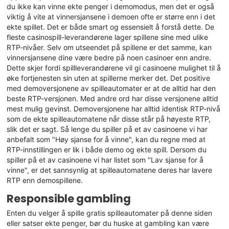
du ikke kan vinne ekte penger i demomodus, men det er også
viktig å vite at vinnersjansene i demoen ofte er større enn i det
ekte spillet. Det er både smart og essensielt å forstå dette. De
fleste casinospill-leverandørene lager spillene sine med ulike
RTP-nivåer. Selv om utseendet på spillene er det samme, kan
vinnersjansene dine være bedre på noen casinoer enn andre.
Dette skjer fordi spillleverandørene vil gi casinoene mulighet til å
øke fortjenesten sin uten at spillerne merker det. Det positive
med demoversjonene av spilleautomater er at de alltid har den
beste RTP-versjonen. Med andre ord har disse versjonene alltid
mest mulig gevinst. Demoversjonene har alltid identisk RTP-nivå
som de ekte spilleautomatene når disse står på høyeste RTP,
slik det er sagt. Så lenge du spiller på et av casinoene vi har
anbefalt som "Høy sjanse for å vinne", kan du regne med at
RTP-innstillingen er lik i både demo og ekte spill. Dersom du
spiller på et av casinoene vi har listet som "Lav sjanse for å
vinne", er det sannsynlig at spilleautomatene deres har lavere
RTP enn demospillene.
Responsible gambling
Enten du velger å spille gratis spilleautomater på denne siden
eller satser ekte penger, bør du huske at gambling kan være