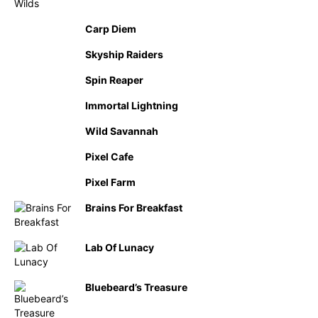
Carp Diem
Skyship Raiders
Spin Reaper
Immortal Lightning
Wild Savannah
Pixel Cafe
Pixel Farm
Brains For Breakfast
Lab Of Lunacy
Bluebeard’s Treasure