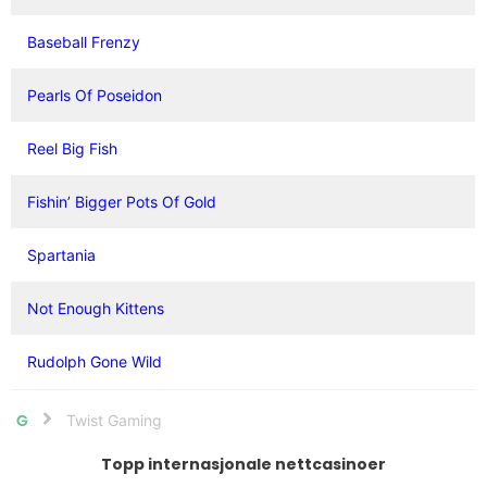
Baseball Frenzy
Pearls Of Poseidon
Reel Big Fish
Fishin’ Bigger Pots Of Gold
Spartania
Not Enough Kittens
Rudolph Gone Wild
Twist Gaming
Home
Topp internasjonale nettcasinoer