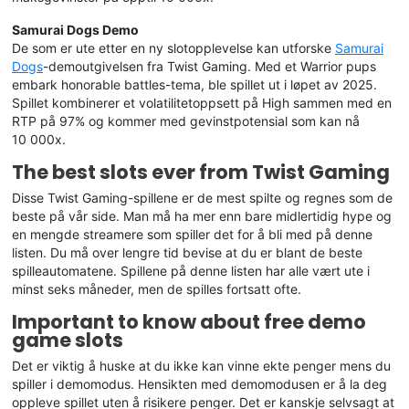
Samurai Dogs Demo
De som er ute etter en ny slotopplevelse kan utforske
Samurai
Dogs
-demoutgivelsen fra Twist Gaming. Med et Warrior pups
embark honorable battles-tema, ble spillet ut i løpet av 2025.
Spillet kombinerer et volatilitetoppsett på High sammen med en
RTP på 97% og kommer med gevinstpotensial som kan nå
10 000x.
The best slots ever from Twist Gaming
Disse Twist Gaming-spillene er de mest spilte og regnes som de
beste på vår side. Man må ha mer enn bare midlertidig hype og
en mengde streamere som spiller det for å bli med på denne
listen. Du må over lengre tid bevise at du er blant de beste
spilleautomatene. Spillene på denne listen har alle vært ute i
minst seks måneder, men de spilles fortsatt ofte.
Important to know about free demo
game slots
Det er viktig å huske at du ikke kan vinne ekte penger mens du
spiller i demomodus. Hensikten med demomodusen er å la deg
oppleve spillet uten å risikere penger. Det er kanskje selvsagt at