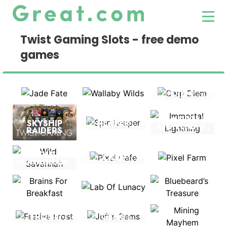
Twist Gaming Slots - free demo
games
CARP
DIEM
TWIST GAMING
SPIN
IMMORTAL
REAPER
SKYSHIP
TWIST GAMING
LIGHTNING
TWIST GAMING
RAIDERS
TWIST GAMING
PIXEL
WILD
CAFE
TWIST GAMING
SAVANNAH
TWIST GAMING
FESTIVE
JEFF’S
FROST
GEMS
TWIST GAMING
TWIST GAMING