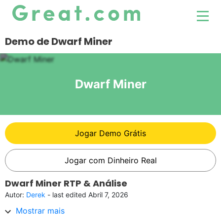
Demo de Dwarf Miner
Dwarf Miner
Jogar Demo Grátis
Jogar com Dinheiro Real
Dwarf Miner RTP & Análise
Autor:
Derek
- last edited
Abril 7, 2026
Mostrar mais