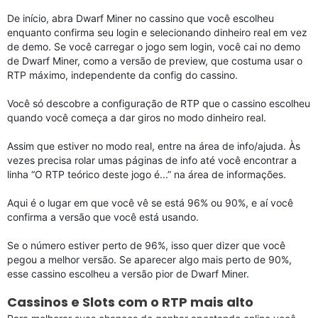
De início, abra Dwarf Miner no cassino que você escolheu
enquanto confirma seu login e selecionando dinheiro real em vez
de demo. Se você carregar o jogo sem login, você cai no demo
de Dwarf Miner, como a versão de preview, que costuma usar o
RTP máximo, independente da config do cassino.
Você só descobre a configuração de RTP que o cassino escolheu
quando você começa a dar giros no modo dinheiro real.
Assim que estiver no modo real, entre na área de info/ajuda. Às
vezes precisa rolar umas páginas de info até você encontrar a
linha “O RTP teórico deste jogo é...” na área de informações.
Aqui é o lugar em que você vê se está 96% ou 90%, e aí você
confirma a versão que você está usando.
Se o número estiver perto de 96%, isso quer dizer que você
pegou a melhor versão. Se aparecer algo mais perto de 90%,
esse cassino escolheu a versão pior de Dwarf Miner.
Cassinos e Slots com o RTP mais alto