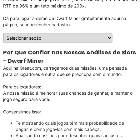
RTP de 96% e um teto máximo de 200x.
Dá para jogar a demo de Dwarf Miner gratuitamente aqui na
página, sem preencher cadastro.
Por Que Confiar nas Nossas Análises de Slots
- Dwarf Miner
Aqui na Great.com, carregamos duas missões, uma pensada
para os jogadores e outra que se preocupa com o mundo.
Para os jogadores:
A nossa missão é melhorar suas chances de ganhar, e manter o
jogo seguro para você.
Conseguimos isso:
Te mostrando quais jogos têm mais probabilidade de
pagar, e como jogá-los com mais cabeça.
Analisando cassinos para descobrir quais são justos,