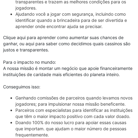
transparentes e trazem as melhores condições para os
jogadores.
Ajudando você a jogar com segurança, incluindo como
identificar quando a brincadeira para de ser divertida e
aprender onde encontrar ajuda se precisar.
Clique aqui para aprender como aumentar suas chances de
ganhar, ou aqui para saber como decidimos quais cassinos são
justos e transparentes.
Para o impacto no mundo:
A nossa missão é montar um negócio que apoie financeiramente
instituições de caridade mais eficientes do planeta inteiro.
Conseguimos isso:
Ganhando comissões de parceiros quando levamos novos
jogadores; para impulsionar nossa missão beneficente.
Parceiros com especialistas para identificar as instituições
que têm o maior impacto positivo com cada valor doado.
Doando 100% do nosso lucro para apoiar essas causas
que importam. que ajudam o maior número de pessoas
frequentemente.