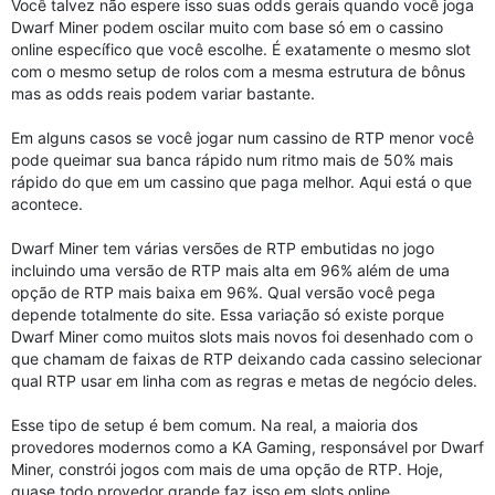
Você talvez não espere isso suas odds gerais quando você joga
Dwarf Miner podem oscilar muito com base só em o cassino
online específico que você escolhe. É exatamente o mesmo slot
com o mesmo setup de rolos com a mesma estrutura de bônus
mas as odds reais podem variar bastante.
Em alguns casos se você jogar num cassino de RTP menor você
pode queimar sua banca rápido num ritmo mais de 50% mais
rápido do que em um cassino que paga melhor. Aqui está o que
acontece.
Dwarf Miner tem várias versões de RTP embutidas no jogo
incluindo uma versão de RTP mais alta em 96% além de uma
opção de RTP mais baixa em 96%. Qual versão você pega
depende totalmente do site. Essa variação só existe porque
Dwarf Miner como muitos slots mais novos foi desenhado com o
que chamam de faixas de RTP deixando cada cassino selecionar
qual RTP usar em linha com as regras e metas de negócio deles.
Esse tipo de setup é bem comum. Na real, a maioria dos
provedores modernos como a KA Gaming, responsável por Dwarf
Miner, constrói jogos com mais de uma opção de RTP. Hoje,
quase todo provedor grande faz isso em slots online.