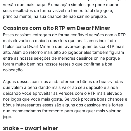
versão que mais paga. É uma ação simples que pode mudar
seus resultados de forma visível no tempo total de jogo e,
principalmente, na sua chance de não sair no prejuízo.
Cassinos com alto RTP em Dwarf Miner
Esses cassinos entregam de forma confiável versões com o RTP
mais elevado na maioria dos slots que analisamos incluindo
títulos como Dwarf Miner o que favorece quem busca RTP mais
alto. Além do retorno mais alto ao jogador eles também figuram
entre as nossas seleções de melhores cassinos online porque
foram muito bem nos nossos testes o que confirma a boa
colocação.
Alguns desses cassinos ainda oferecem bônus de boas-vindas
que valem a pena dando mais valor ao seu depósito e ainda
deixando você aproveitar as versões com o RTP mais elevado
nos jogos que você mais gosta. Se você procura boas chances e
bônus interessantes esses são alguns dos cassinos mais fortes
que recomendamos fortemente para quem quer mais valor no
jogo.
Stake - Dwarf Miner