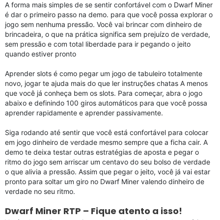
A forma mais simples de se sentir confortável com o Dwarf Miner
é dar o primeiro passo na demo. para que você possa explorar o
jogo sem nenhuma pressão. Você vai brincar com dinheiro de
brincadeira, o que na prática significa sem prejuízo de verdade,
sem pressão e com total liberdade para ir pegando o jeito
quando estiver pronto
Aprender slots é como pegar um jogo de tabuleiro totalmente
novo, jogar te ajuda mais do que ler instruções chatas A menos
que você já conheça bem os slots. Para começar, abra o jogo
abaixo e definindo 100 giros automáticos para que você possa
aprender rapidamente e aprender passivamente.
Siga rodando até sentir que você está confortável para colocar
em jogo dinheiro de verdade mesmo sempre que a ficha cair. A
demo te deixa testar outras estratégias de aposta e pegar o
ritmo do jogo sem arriscar um centavo do seu bolso de verdade
o que alivia a pressão. Assim que pegar o jeito, você já vai estar
pronto para soltar um giro no Dwarf Miner valendo dinheiro de
verdade no seu ritmo.
Dwarf Miner RTP – Fique atento a isso!