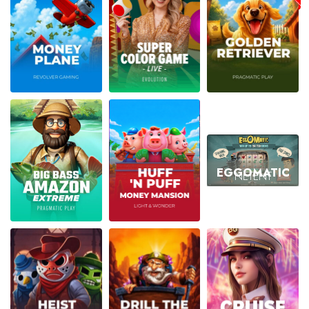
EGGOMATIC
NETENT