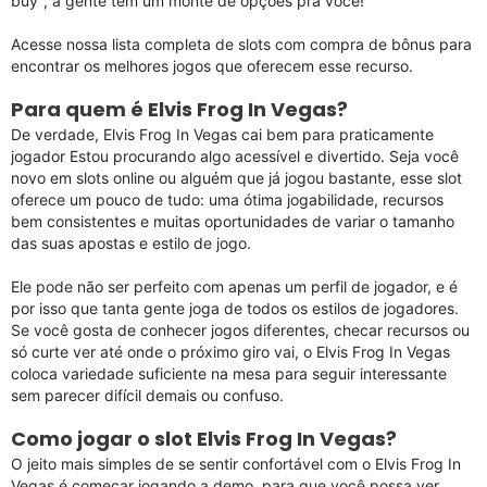
buy", a gente tem um monte de opções pra você!
Acesse nossa lista completa de slots com compra de bônus para
encontrar os melhores jogos que oferecem esse recurso.
Para quem é Elvis Frog In Vegas?
De verdade, Elvis Frog In Vegas cai bem para praticamente
jogador Estou procurando algo acessível e divertido. Seja você
novo em slots online ou alguém que já jogou bastante, esse slot
oferece um pouco de tudo: uma ótima jogabilidade, recursos
bem consistentes e muitas oportunidades de variar o tamanho
das suas apostas e estilo de jogo.
Ele pode não ser perfeito com apenas um perfil de jogador, e é
por isso que tanta gente joga de todos os estilos de jogadores.
Se você gosta de conhecer jogos diferentes, checar recursos ou
só curte ver até onde o próximo giro vai, o Elvis Frog In Vegas
coloca variedade suficiente na mesa para seguir interessante
sem parecer difícil demais ou confuso.
Como jogar o slot Elvis Frog In Vegas?
O jeito mais simples de se sentir confortável com o Elvis Frog In
Vegas é começar jogando a demo. para que você possa ver