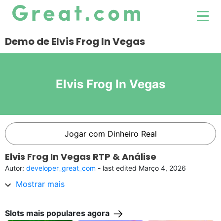
Demo de Elvis Frog In Vegas
Elvis Frog In Vegas
Jogar com Dinheiro Real
Elvis Frog In Vegas RTP & Análise
Autor:
developer_great_com
- last edited
Março 4, 2026
Mostrar mais
Slots mais populares agora