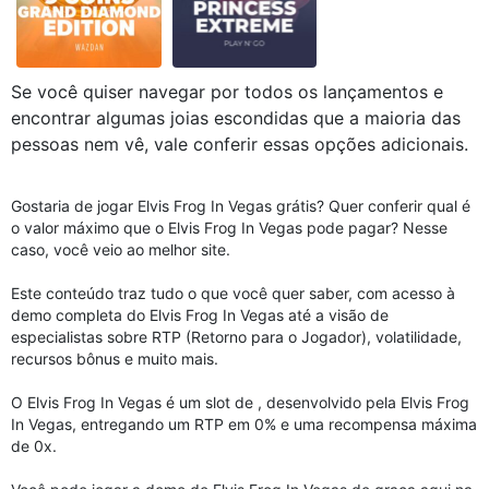
Se você quiser navegar por todos os lançamentos e
encontrar algumas joias escondidas que a maioria das
pessoas nem vê, vale conferir essas opções adicionais.
Gostaria de jogar Elvis Frog In Vegas grátis? Quer conferir qual é
o valor máximo que o Elvis Frog In Vegas pode pagar? Nesse
caso, você veio ao melhor site.
Este conteúdo traz tudo o que você quer saber, com acesso à
demo completa do Elvis Frog In Vegas até a visão de
especialistas sobre RTP (Retorno para o Jogador), volatilidade,
recursos bônus e muito mais.
O Elvis Frog In Vegas é um slot de , desenvolvido pela Elvis Frog
In Vegas, entregando um RTP em 0% e uma recompensa máxima
de 0x.