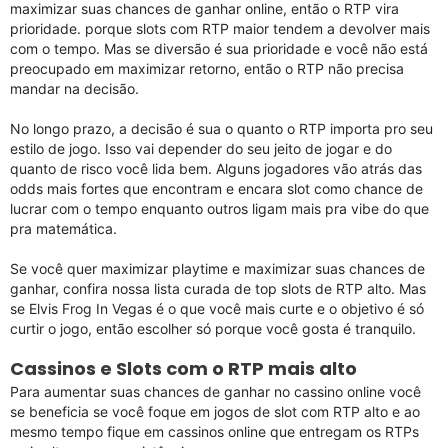
maximizar suas chances de ganhar online, então o RTP vira
prioridade. porque slots com RTP maior tendem a devolver mais
com o tempo. Mas se diversão é sua prioridade e você não está
preocupado em maximizar retorno, então o RTP não precisa
mandar na decisão.
No longo prazo, a decisão é sua o quanto o RTP importa pro seu
estilo de jogo. Isso vai depender do seu jeito de jogar e do
quanto de risco você lida bem. Alguns jogadores vão atrás das
odds mais fortes que encontram e encara slot como chance de
lucrar com o tempo enquanto outros ligam mais pra vibe do que
pra matemática.
Se você quer maximizar playtime e maximizar suas chances de
ganhar, confira nossa lista curada de top slots de RTP alto. Mas
se Elvis Frog In Vegas é o que você mais curte e o objetivo é só
curtir o jogo, então escolher só porque você gosta é tranquilo.
Cassinos e Slots com o RTP mais alto
Para aumentar suas chances de ganhar no cassino online você
se beneficia se você foque em jogos de slot com RTP alto e ao
mesmo tempo fique em cassinos online que entregam os RTPs