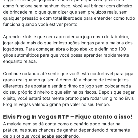
como funciona sem nenhum risco. Você vai brincar com dinheiro
de brincadeira, o que quer dizer que sem prejuízos reais, sem
qualquer pressão e com total liberdade para entender como tudo
funciona quando você estiver pronto
Aprender slots é que nem aprender um jogo novo de tabuleiro,
jogar ajuda mais do que ler instruções longas para a maioria dos
jogadores. Para começar, abra o jogo abaixo e definindo 100
giros automáticos para que você possa aprender rapidamente
enquanto relaxa.
Continue rodando até sentir que você está confortável para jogar
grana real quando quiser. A demo dá a chance de testar jeitos
diferentes de apostar e sentir o ritmo do jogo sem colocar nada
do seu próprio dinheiro o que elimina os riscos. Depois que pegar
o jeito, você estará totalmente pronto para rodar um giro no Elvis
Frog In Vegas valendo grana pra valer no seu tempo.
Elvis Frog In Vegas RTP – Fique atento a isso!
A maioria nem se dá conta como o cenário pode mudar na
prática, nas suas chances de ganhar dependendo diretamente
de o slot que você acaba escolhendo.