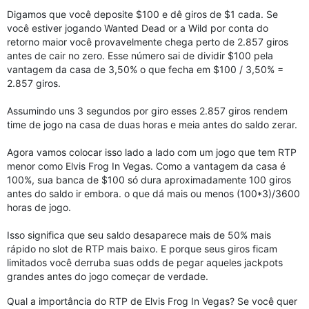
Digamos que você deposite $100 e dê giros de $1 cada. Se
você estiver jogando Wanted Dead or a Wild por conta do
retorno maior você provavelmente chega perto de 2.857 giros
antes de cair no zero. Esse número sai de dividir $100 pela
vantagem da casa de 3,50% o que fecha em $100 / 3,50% =
2.857 giros.
Assumindo uns 3 segundos por giro esses 2.857 giros rendem
time de jogo na casa de duas horas e meia antes do saldo zerar.
Agora vamos colocar isso lado a lado com um jogo que tem RTP
menor como Elvis Frog In Vegas. Como a vantagem da casa é
100%, sua banca de $100 só dura aproximadamente 100 giros
antes do saldo ir embora. o que dá mais ou menos (100*3)/3600
horas de jogo.
Isso significa que seu saldo desaparece mais de 50% mais
rápido no slot de RTP mais baixo. E porque seus giros ficam
limitados você derruba suas odds de pegar aqueles jackpots
grandes antes do jogo começar de verdade.
Qual a importância do RTP de Elvis Frog In Vegas? Se você quer