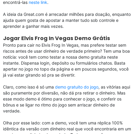
encontrá-las
neste link
.
A ideia da Great.com é arrecadar milhões para doação, enquanto
ajuda quem gosta de apostar a manter tudo sob controle e
aprender a ganhar mais vezes.
Jogar Elvis Frog In Vegas Demo Grátis
Pronto para cair no Elvis Frog In Vegas, mas prefere testar sem
riscos antes de usar dinheiro de verdade primeiro? Tem uma boa
notícia: você tem como testar a nossa demo gratuita neste
instante. Dispensa login, depósito ou formulários chatos. Basta
apertar no jogo no topo da página e em poucos segundos, você
já vai estar girando só pra se divertir.
Claro, como isso é só uma
demo gratuito do jogo
, as vitórias aqui
são puramente por diversão, não dá pra retirar o dinheiro. Mas
esse modo demo é ótimo para conhecer o jogo, e conferir os
bônus e se ligar no ritmo do jogo sem arriscar dinheiro de
verdade.
Olha por esse lado: com a demo, você tem uma réplica 100%
idêntica da versão com dinheiro real que você encontraria em um