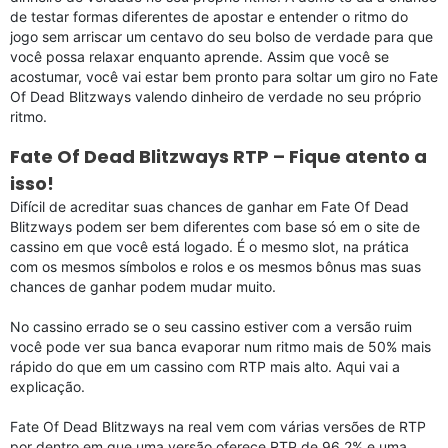
de testar formas diferentes de apostar e entender o ritmo do
jogo sem arriscar um centavo do seu bolso de verdade para que
você possa relaxar enquanto aprende. Assim que você se
acostumar, você vai estar bem pronto para soltar um giro no Fate
Of Dead Blitzways valendo dinheiro de verdade no seu próprio
ritmo.
Fate Of Dead Blitzways RTP – Fique atento a
isso!
Difícil de acreditar suas chances de ganhar em Fate Of Dead
Blitzways podem ser bem diferentes com base só em o site de
cassino em que você está logado. É o mesmo slot, na prática
com os mesmos símbolos e rolos e os mesmos bônus mas suas
chances de ganhar podem mudar muito.
No cassino errado se o seu cassino estiver com a versão ruim
você pode ver sua banca evaporar num ritmo mais de 50% mais
rápido do que em um cassino com RTP mais alto. Aqui vai a
explicação.
Fate Of Dead Blitzways na real vem com várias versões de RTP
por dentro em que uma versão oferece RTP de 96.2% e uma