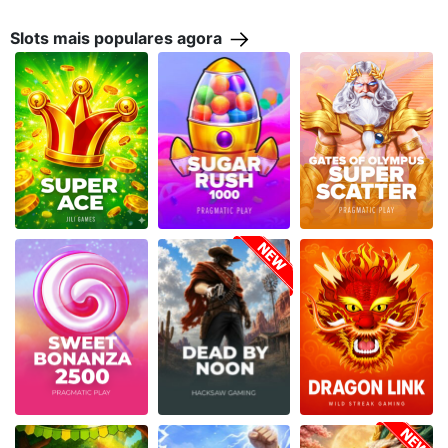
Slots mais populares agora