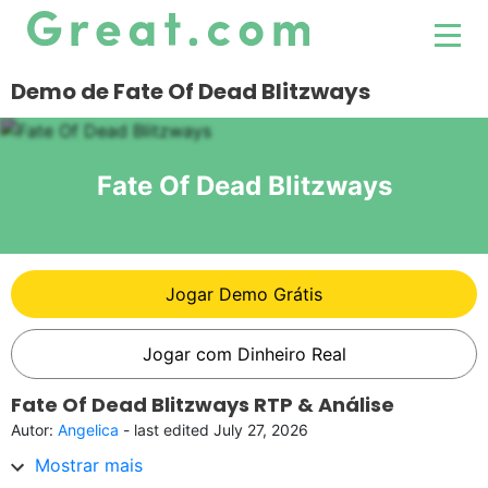
Demo de Fate Of Dead Blitzways
Fate Of Dead Blitzways
Jogar Demo Grátis
Jogar com Dinheiro Real
Fate Of Dead Blitzways RTP & Análise
Autor:
Angelica
- last edited
July 27, 2026
Mostrar mais