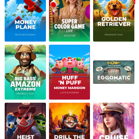
EGGOMATIC
NETENT