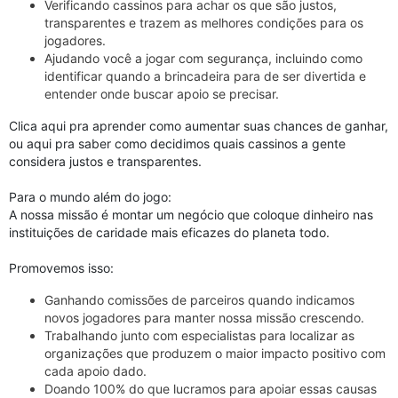
Verificando cassinos para achar os que são justos,
transparentes e trazem as melhores condições para os
jogadores.
Ajudando você a jogar com segurança, incluindo como
identificar quando a brincadeira para de ser divertida e
entender onde buscar apoio se precisar.
Clica aqui pra aprender como aumentar suas chances de ganhar,
ou aqui pra saber como decidimos quais cassinos a gente
considera justos e transparentes.
Para o mundo além do jogo:
A nossa missão é montar um negócio que coloque dinheiro nas
instituições de caridade mais eficazes do planeta todo.
Promovemos isso:
Ganhando comissões de parceiros quando indicamos
novos jogadores para manter nossa missão crescendo.
Trabalhando junto com especialistas para localizar as
organizações que produzem o maior impacto positivo com
cada apoio dado.
Doando 100% do que lucramos para apoiar essas causas