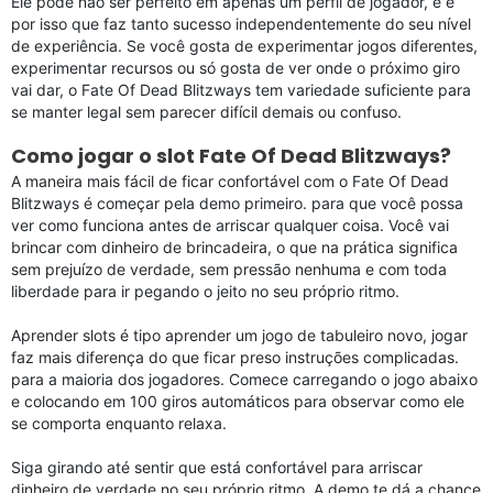
Ele pode não ser perfeito em apenas um perfil de jogador, e é
por isso que faz tanto sucesso independentemente do seu nível
de experiência. Se você gosta de experimentar jogos diferentes,
experimentar recursos ou só gosta de ver onde o próximo giro
vai dar, o Fate Of Dead Blitzways tem variedade suficiente para
se manter legal sem parecer difícil demais ou confuso.
Como jogar o slot Fate Of Dead Blitzways?
A maneira mais fácil de ficar confortável com o Fate Of Dead
Blitzways é começar pela demo primeiro. para que você possa
ver como funciona antes de arriscar qualquer coisa. Você vai
brincar com dinheiro de brincadeira, o que na prática significa
sem prejuízo de verdade, sem pressão nenhuma e com toda
liberdade para ir pegando o jeito no seu próprio ritmo.
Aprender slots é tipo aprender um jogo de tabuleiro novo, jogar
faz mais diferença do que ficar preso instruções complicadas.
para a maioria dos jogadores. Comece carregando o jogo abaixo
e colocando em 100 giros automáticos para observar como ele
se comporta enquanto relaxa.
Siga girando até sentir que está confortável para arriscar
dinheiro de verdade no seu próprio ritmo. A demo te dá a chance