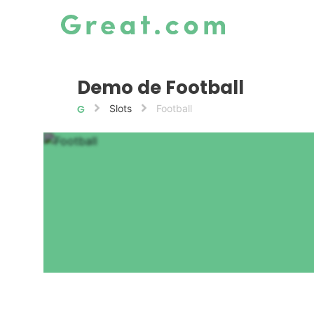
Demo de Football
Slots
Football
Home