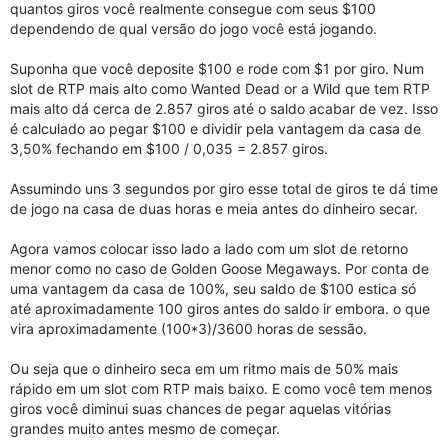
quantos giros você realmente consegue com seus $100
dependendo de qual versão do jogo você está jogando.
Suponha que você deposite $100 e rode com $1 por giro. Num
slot de RTP mais alto como Wanted Dead or a Wild que tem RTP
mais alto dá cerca de 2.857 giros até o saldo acabar de vez. Isso
é calculado ao pegar $100 e dividir pela vantagem da casa de
3,50% fechando em $100 / 0,035 = 2.857 giros.
Assumindo uns 3 segundos por giro esse total de giros te dá time
de jogo na casa de duas horas e meia antes do dinheiro secar.
Agora vamos colocar isso lado a lado com um slot de retorno
menor como no caso de Golden Goose Megaways. Por conta de
uma vantagem da casa de 100%, seu saldo de $100 estica só
até aproximadamente 100 giros antes do saldo ir embora. o que
vira aproximadamente (100*3)/3600 horas de sessão.
Ou seja que o dinheiro seca em um ritmo mais de 50% mais
rápido em um slot com RTP mais baixo. E como você tem menos
giros você diminui suas chances de pegar aquelas vitórias
grandes muito antes mesmo de começar.