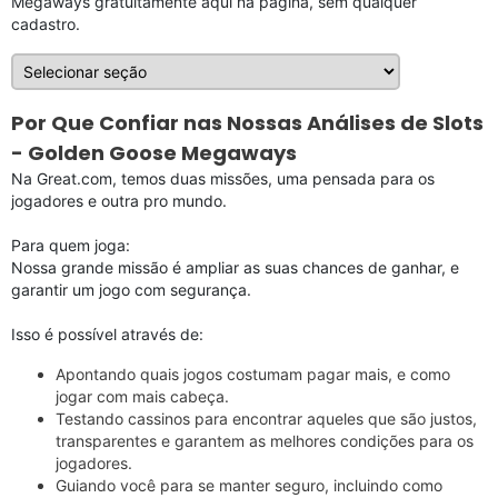
Megaways gratuitamente aqui na página, sem qualquer
cadastro.
Por Que Confiar nas Nossas Análises de Slots
- Golden Goose Megaways
Na Great.com, temos duas missões, uma pensada para os
jogadores e outra pro mundo.
Para quem joga:
Nossa grande missão é ampliar as suas chances de ganhar, e
garantir um jogo com segurança.
Isso é possível através de:
Apontando quais jogos costumam pagar mais, e como
jogar com mais cabeça.
Testando cassinos para encontrar aqueles que são justos,
transparentes e garantem as melhores condições para os
jogadores.
Guiando você para se manter seguro, incluindo como