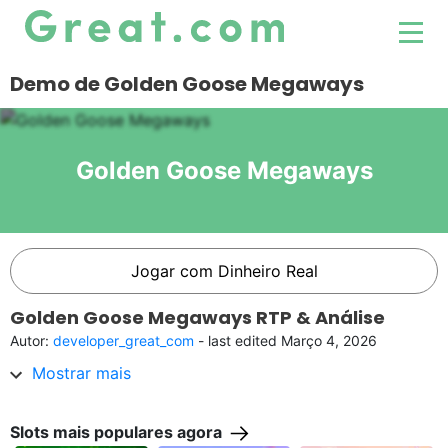
Demo de Golden Goose Megaways
Golden Goose Megaways
Jogar com Dinheiro Real
Golden Goose Megaways RTP & Análise
Autor:
developer_great_com
- last edited
Março 4, 2026
Mostrar mais
Slots mais populares agora