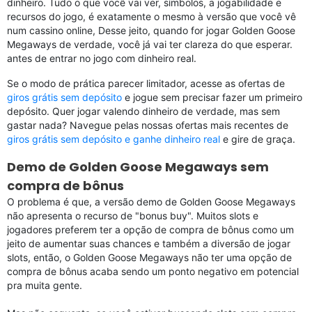
dinheiro. Tudo o que você vai ver, símbolos, a jogabilidade e
recursos do jogo, é exatamente o mesmo à versão que você vê
num cassino online, Desse jeito, quando for jogar Golden Goose
Megaways de verdade, você já vai ter clareza do que esperar.
antes de entrar no jogo com dinheiro real.
Se o modo de prática parecer limitador, acesse as ofertas de
giros grátis sem depósito
e jogue sem precisar fazer um primeiro
depósito. Quer jogar valendo dinheiro de verdade, mas sem
gastar nada? Navegue pelas nossas ofertas mais recentes de
giros grátis sem depósito e ganhe dinheiro real
e gire de graça.
Demo de Golden Goose Megaways sem
compra de bônus
O problema é que, a versão demo de Golden Goose Megaways
não apresenta o recurso de "bonus buy". Muitos slots e
jogadores preferem ter a opção de compra de bônus como um
jeito de aumentar suas chances e também a diversão de jogar
slots, então, o Golden Goose Megaways não ter uma opção de
compra de bônus acaba sendo um ponto negativo em potencial
pra muita gente.