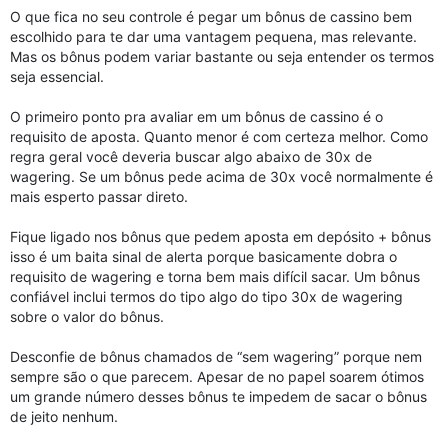
O que fica no seu controle é pegar um bônus de cassino bem
escolhido para te dar uma vantagem pequena, mas relevante.
Mas os bônus podem variar bastante ou seja entender os termos
seja essencial.
O primeiro ponto pra avaliar em um bônus de cassino é o
requisito de aposta. Quanto menor é com certeza melhor. Como
regra geral você deveria buscar algo abaixo de 30x de
wagering. Se um bônus pede acima de 30x você normalmente é
mais esperto passar direto.
Fique ligado nos bônus que pedem aposta em depósito + bônus
isso é um baita sinal de alerta porque basicamente dobra o
requisito de wagering e torna bem mais difícil sacar. Um bônus
confiável inclui termos do tipo algo do tipo 30x de wagering
sobre o valor do bônus.
Desconfie de bônus chamados de “sem wagering” porque nem
sempre são o que parecem. Apesar de no papel soarem ótimos
um grande número desses bônus te impedem de sacar o bônus
de jeito nenhum.