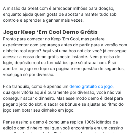
A missão da Great.com é arrecadar milhões para doação,
enquanto ajuda quem gosta de apostar a manter tudo sob
controle e aprender a ganhar mais vezes.
Jogar Keep ‘Em Cool Demo Grátis
Pronto para começar no Keep ‘Em Cool, mas prefere
experimentar com segurança antes de partir para a versão com
dinheiro real agora? Aqui vai uma boa notícia: você já consegue
acessar a nossa demo grátis neste instante. Nem precisa de
login, depósito real ou formulários que só atrapalham. É só
apertar no jogo no topo da página e em questão de segundos,
você joga só por diversão.
Fica tranquilo, como é apenas um
demo gratuito do jogo
,
qualquer vitória aqui é puramente por diversão, você não vai
conseguir sacar o dinheiro. Mas esse modo demo é ideal para
pegar o jeito do slot, e sacar os bônus e se ajustar ao ritmo do
jogo sem botar seu dinheiro em jogo.
Pense assim: a demo é como uma réplica 100% idêntica da
edição com dinheiro real que você encontraria em um cassino