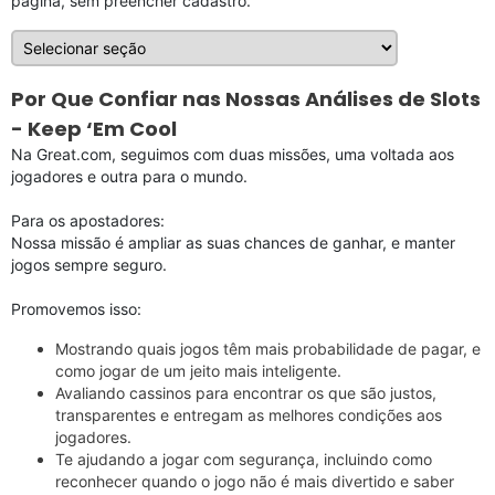
página, sem preencher cadastro.
Por Que Confiar nas Nossas Análises de Slots
- Keep ‘Em Cool
Na Great.com, seguimos com duas missões, uma voltada aos
jogadores e outra para o mundo.
Para os apostadores:
Nossa missão é ampliar as suas chances de ganhar, e manter
jogos sempre seguro.
Promovemos isso:
Mostrando quais jogos têm mais probabilidade de pagar, e
como jogar de um jeito mais inteligente.
Avaliando cassinos para encontrar os que são justos,
transparentes e entregam as melhores condições aos
jogadores.
Te ajudando a jogar com segurança, incluindo como
reconhecer quando o jogo não é mais divertido e saber