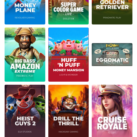
EGGOMATIC
NETENT