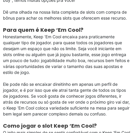
buy", temos muitas opções pra você!
Dê uma olhada na nossa lista completa de slots com compra de
bônus para achar os melhores slots que oferecem esse recurso.
Para quem é Keep ‘Em Cool?
Honestamente, Keep ‘Em Cool encaixa para praticamente
qualquer tipo de jogador. para quase todos os jogadores que
desejam um espaço que não os limite. Seja você iniciante em
slots online ou alguém que já jogou bastante, esse jogo entrega
um pouco de tudo: jogabilidade muito boa, recursos bem feitos e
várias oportunidades de variar o tamanho das suas apostas e
estilo de jogo.
Ele pode não se encaixar direitinho em apenas um perfil de
jogador, e é por isso que ele atrai tanta gente de todos os tipos
de jogadores. Se você gosta de conhecer jogos diferentes, ir
atrás de recursos ou só gosta de ver onde o próximo giro vai dar,
o Keep ‘Em Cool coloca variedade suficiente na mesa para seguir
bem legal sem parecer complexo demais ou confuso.
Como jogar o slot Keep ‘Em Cool?
O jeito mais simples de se sentir confortável com o Keep ‘Em Cool