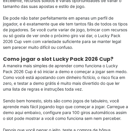
excelente, recursos sólidos e várias oportunidades de variar o
tamanho das suas apostas e estilo de jogo.
Ele pode não bater perfeitamente em apenas um perfil de
jogador, e é exatamente que ele tem tantos fãs de todos os tipos
de jogadores. Se você curte variar de jogo, brincar com recursos
ou só gosta de ver onde o próximo giro vai dar, o Lucky Pack
2026 Cup vem com variedade suficiente para se manter legal
sem parecer muito difícil ou confuso.
Como jogar o slot Lucky Pack 2026 Cup?
A maneira mais simples de aprender como funciona o Lucky
Pack 2026 Cup é só iniciar a demo e começar a jogar sem medo.
Como você está apostando com dinheiro fictício, o risco fica em
zero, e testar a demo grátis é muito mais divertido do que ler
uma lista de regras e instruções toda vez.
Sendo bem honesto, slots são como jogos de tabuleiro, você
aprende mais fácil jogando logo que começar a jogar. Carregue a
demo aqui embaixo, configure para 100 giros automáticos assim
o slot pode mostrar a você como funciona sem nem perceber.
Depois que você pegar o jeito, teste a compra de bônus,