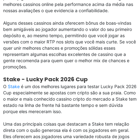
melhores cassinos online pela performance acima da média nas
nossas avaliações o que evidencia a confiabilidade.
Alguns desses cassinos ainda oferecem bônus de boas-vindas
bem amigáveis ao jogador aumentando o valor do seu primeiro
depósito e, ao mesmo tempo, permitindo que você jogar as
versões com o maior RTP nos slots que você mais curte. Se você
quer unir melhores chances e promoções sólidas esses
representam algumas escolhas excelentes de cassino que a
gente recomenda para quem quer o melhor mix de chances e
promoções.
Stake - Lucky Pack 2026 Cup
O
Stake
é um dos melhores lugares para testar Lucky Pack 2026
Cup especialmente se apostas com cripto são a sua praia. Como
o maior e mais conhecido cassino cripto do mercado a Stake tem
estado na linha de frente há bastante tempo e sem dúvida
porque eles mereceram isso.
Uma das principais coisas que destacam a Stake tem relação
direta com o quão generosa ela é com os jogadores em geral.
Eles oferecem aos jogadores uma variedade robusta de jogos