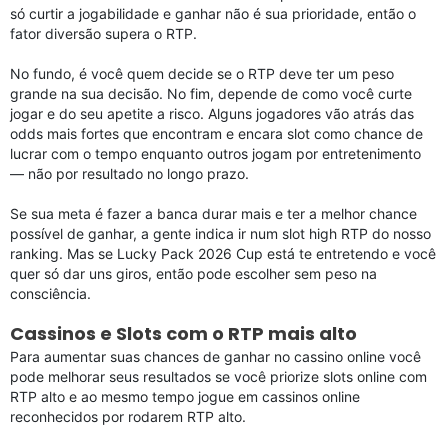
só curtir a jogabilidade e ganhar não é sua prioridade, então o
fator diversão supera o RTP.
No fundo, é você quem decide se o RTP deve ter um peso
grande na sua decisão. No fim, depende de como você curte
jogar e do seu apetite a risco. Alguns jogadores vão atrás das
odds mais fortes que encontram e encara slot como chance de
lucrar com o tempo enquanto outros jogam por entretenimento
— não por resultado no longo prazo.
Se sua meta é fazer a banca durar mais e ter a melhor chance
possível de ganhar, a gente indica ir num slot high RTP do nosso
ranking. Mas se Lucky Pack 2026 Cup está te entretendo e você
quer só dar uns giros, então pode escolher sem peso na
consciência.
Cassinos e Slots com o RTP mais alto
Para aumentar suas chances de ganhar no cassino online você
pode melhorar seus resultados se você priorize slots online com
RTP alto e ao mesmo tempo jogue em cassinos online
reconhecidos por rodarem RTP alto.