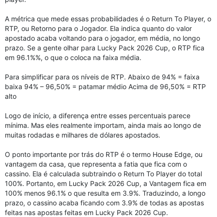
A métrica que mede essas probabilidades é o Return To Player, o
RTP, ou Retorno para o Jogador. Ela indica quanto do valor
apostado acaba voltando para o jogador, em média, no longo
prazo. Se a gente olhar para Lucky Pack 2026 Cup, o RTP fica
em 96.1%%, o que o coloca na faixa média.
Para simplificar para os níveis de RTP. Abaixo de 94% = faixa
baixa 94% – 96,50% = patamar médio Acima de 96,50% = RTP
alto
Logo de início, a diferença entre esses percentuais parece
mínima. Mas eles realmente importam, ainda mais ao longo de
muitas rodadas e milhares de dólares apostados.
O ponto importante por trás do RTP é o termo House Edge, ou
vantagem da casa, que representa a fatia que fica com o
cassino. Ela é calculada subtraindo o Return To Player do total
100%. Portanto, em Lucky Pack 2026 Cup, a Vantagem fica em
100% menos 96.1% o que resulta em 3.9%. Traduzindo, a longo
prazo, o cassino acaba ficando com 3.9% de todas as apostas
feitas nas apostas feitas em Lucky Pack 2026 Cup.