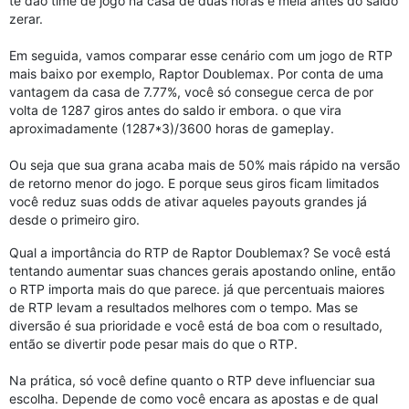
te dão time de jogo na casa de duas horas e meia antes do saldo
zerar.
Em seguida, vamos comparar esse cenário com um jogo de RTP
mais baixo por exemplo, Raptor Doublemax. Por conta de uma
vantagem da casa de 7.77%, você só consegue cerca de por
volta de 1287 giros antes do saldo ir embora. o que vira
aproximadamente (1287*3)/3600 horas de gameplay.
Ou seja que sua grana acaba mais de 50% mais rápido na versão
de retorno menor do jogo. E porque seus giros ficam limitados
você reduz suas odds de ativar aqueles payouts grandes já
desde o primeiro giro.
Qual a importância do RTP de Raptor Doublemax? Se você está
tentando aumentar suas chances gerais apostando online, então
o RTP importa mais do que parece. já que percentuais maiores
de RTP levam a resultados melhores com o tempo. Mas se
diversão é sua prioridade e você está de boa com o resultado,
então se divertir pode pesar mais do que o RTP.
Na prática, só você define quanto o RTP deve influenciar sua
escolha. Depende de como você encara as apostas e de qual