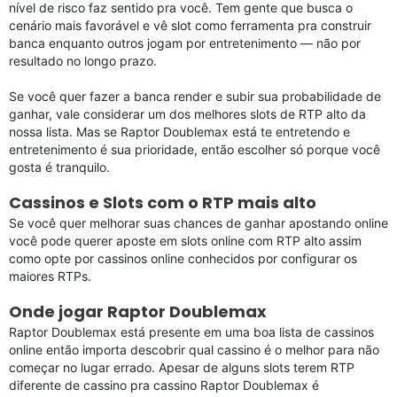
nível de risco faz sentido pra você. Tem gente que busca o
cenário mais favorável e vê slot como ferramenta pra construir
banca enquanto outros jogam por entretenimento — não por
resultado no longo prazo.
Se você quer fazer a banca render e subir sua probabilidade de
ganhar, vale considerar um dos melhores slots de RTP alto da
nossa lista. Mas se Raptor Doublemax está te entretendo e
entretenimento é sua prioridade, então escolher só porque você
gosta é tranquilo.
Cassinos e Slots com o RTP mais alto
Se você quer melhorar suas chances de ganhar apostando online
você pode querer aposte em slots online com RTP alto assim
como opte por cassinos online conhecidos por configurar os
maiores RTPs.
Onde jogar Raptor Doublemax
Raptor Doublemax está presente em uma boa lista de cassinos
online então importa descobrir qual cassino é o melhor para não
começar no lugar errado. Apesar de alguns slots terem RTP
diferente de cassino pra cassino Raptor Doublemax é