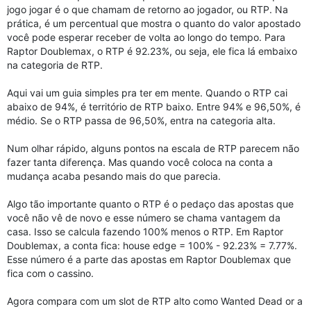
jogo jogar é o que chamam de retorno ao jogador, ou RTP. Na
prática, é um percentual que mostra o quanto do valor apostado
você pode esperar receber de volta ao longo do tempo. Para
Raptor Doublemax, o RTP é 92.23%, ou seja, ele fica lá embaixo
na categoria de RTP.
Aqui vai um guia simples pra ter em mente. Quando o RTP cai
abaixo de 94%, é território de RTP baixo. Entre 94% e 96,50%, é
médio. Se o RTP passa de 96,50%, entra na categoria alta.
Num olhar rápido, alguns pontos na escala de RTP parecem não
fazer tanta diferença. Mas quando você coloca na conta a
mudança acaba pesando mais do que parecia.
Algo tão importante quanto o RTP é o pedaço das apostas que
você não vê de novo e esse número se chama vantagem da
casa. Isso se calcula fazendo 100% menos o RTP. Em Raptor
Doublemax, a conta fica: house edge = 100% - 92.23% = 7.77%.
Esse número é a parte das apostas em Raptor Doublemax que
fica com o cassino.
Agora compara com um slot de RTP alto como Wanted Dead or a