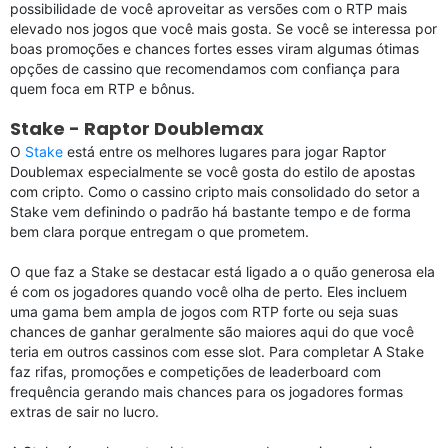
possibilidade de você aproveitar as versões com o RTP mais
elevado nos jogos que você mais gosta. Se você se interessa por
boas promoções e chances fortes esses viram algumas ótimas
opções de cassino que recomendamos com confiança para
quem foca em RTP e bônus.
Stake - Raptor Doublemax
O
Stake
está entre os melhores lugares para jogar Raptor
Doublemax especialmente se você gosta do estilo de apostas
com cripto. Como o cassino cripto mais consolidado do setor a
Stake vem definindo o padrão há bastante tempo e de forma
bem clara porque entregam o que prometem.
O que faz a Stake se destacar está ligado a o quão generosa ela
é com os jogadores quando você olha de perto. Eles incluem
uma gama bem ampla de jogos com RTP forte ou seja suas
chances de ganhar geralmente são maiores aqui do que você
teria em outros cassinos com esse slot. Para completar A Stake
faz rifas, promoções e competições de leaderboard com
frequência gerando mais chances para os jogadores formas
extras de sair no lucro.