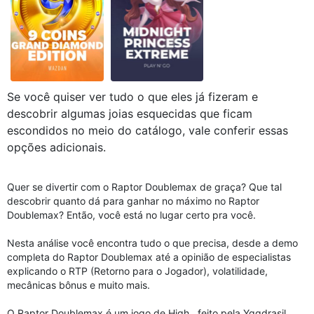
Se você quiser ver tudo o que eles já fizeram e
descobrir algumas joias esquecidas que ficam
escondidos no meio do catálogo, vale conferir essas
opções adicionais.
Quer se divertir com o Raptor Doublemax de graça? Que tal
descobrir quanto dá para ganhar no máximo no Raptor
Doublemax? Então, você está no lugar certo pra você.
Nesta análise você encontra tudo o que precisa, desde a demo
completa do Raptor Doublemax até a opinião de especialistas
explicando o RTP (Retorno para o Jogador), volatilidade,
mecânicas bônus e muito mais.
O Raptor Doublemax é um jogo de High , feito pela Yggdrasil