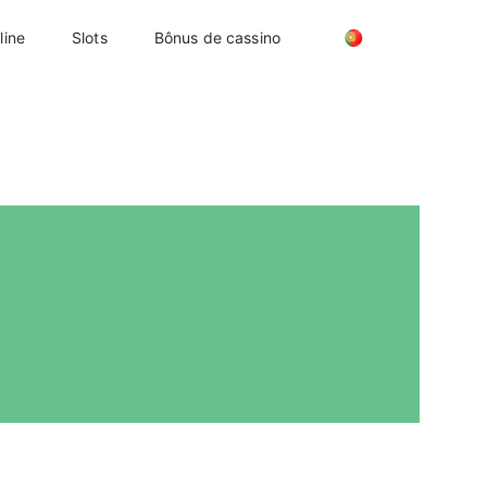
line
Slots
Bônus de cassino
Portugal