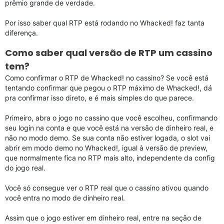
prêmio grande de verdade.
Por isso saber qual RTP está rodando no Whacked! faz tanta
diferença.
Como saber qual versão de RTP um cassino
tem?
Como confirmar o RTP de Whacked! no cassino? Se você está
tentando confirmar que pegou o RTP máximo de Whacked!, dá
pra confirmar isso direto, e é mais simples do que parece.
Primeiro, abra o jogo no cassino que você escolheu, confirmando
seu login na conta e que você está na versão de dinheiro real, e
não no modo demo. Se sua conta não estiver logada, o slot vai
abrir em modo demo no Whacked!, igual à versão de preview,
que normalmente fica no RTP mais alto, independente da config
do jogo real.
Você só consegue ver o RTP real que o cassino ativou quando
você entra no modo de dinheiro real.
Assim que o jogo estiver em dinheiro real, entre na seção de