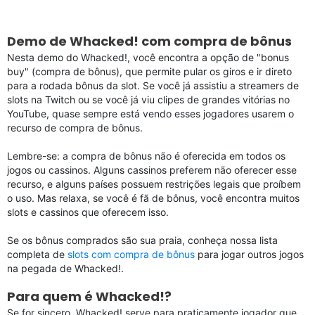
Demo de Whacked! com compra de bônus
Nesta demo do Whacked!, você encontra a opção de "bonus
buy" (compra de bônus), que permite pular os giros e ir direto
para a rodada bônus da slot. Se você já assistiu a streamers de
slots na Twitch ou se você já viu clipes de grandes vitórias no
YouTube, quase sempre está vendo esses jogadores usarem o
recurso de compra de bônus.
Lembre-se: a compra de bônus não é oferecida em todos os
jogos ou cassinos. Alguns cassinos preferem não oferecer esse
recurso, e alguns países possuem restrições legais que proíbem
o uso. Mas relaxa, se você é fã de bônus, você encontra muitos
slots e cassinos que oferecem isso.
Se os bônus comprados são sua praia, conheça nossa lista
completa de
slots com compra de bônus
para jogar outros jogos
na pegada de Whacked!.
Para quem é Whacked!?
Se for sincero, Whacked! serve para praticamente jogador que