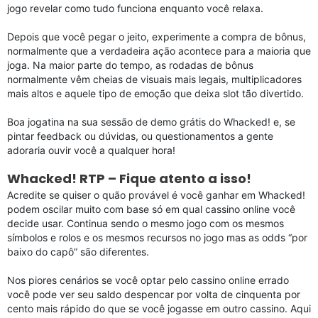
jogo revelar como tudo funciona enquanto você relaxa.
Depois que você pegar o jeito, experimente a compra de bônus,
normalmente que a verdadeira ação acontece para a maioria que
joga. Na maior parte do tempo, as rodadas de bônus
normalmente vêm cheias de visuais mais legais, multiplicadores
mais altos e aquele tipo de emoção que deixa slot tão divertido.
Boa jogatina na sua sessão de demo grátis do Whacked! e, se
pintar feedback ou dúvidas, ou questionamentos a gente
adoraria ouvir você a qualquer hora!
Whacked! RTP – Fique atento a isso!
Acredite se quiser o quão provável é você ganhar em Whacked!
podem oscilar muito com base só em qual cassino online você
decide usar. Continua sendo o mesmo jogo com os mesmos
símbolos e rolos e os mesmos recursos no jogo mas as odds “por
baixo do capô” são diferentes.
Nos piores cenários se você optar pelo cassino online errado
você pode ver seu saldo despencar por volta de cinquenta por
cento mais rápido do que se você jogasse em outro cassino. Aqui