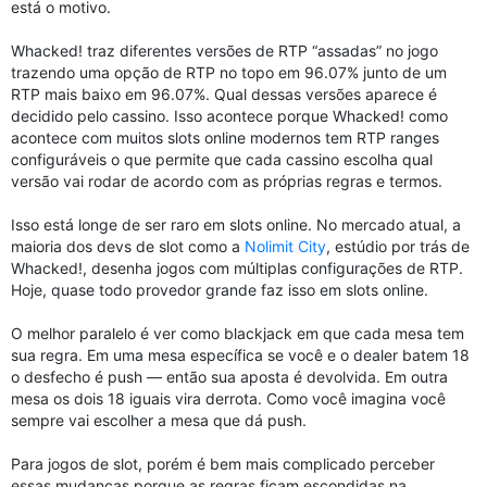
está o motivo.
Whacked! traz diferentes versões de RTP “assadas” no jogo
trazendo uma opção de RTP no topo em 96.07% junto de um
RTP mais baixo em 96.07%. Qual dessas versões aparece é
decidido pelo cassino. Isso acontece porque Whacked! como
acontece com muitos slots online modernos tem RTP ranges
configuráveis o que permite que cada cassino escolha qual
versão vai rodar de acordo com as próprias regras e termos.
Isso está longe de ser raro em slots online. No mercado atual, a
maioria dos devs de slot como a
Nolimit City
, estúdio por trás de
Whacked!, desenha jogos com múltiplas configurações de RTP.
Hoje, quase todo provedor grande faz isso em slots online.
O melhor paralelo é ver como blackjack em que cada mesa tem
sua regra. Em uma mesa específica se você e o dealer batem 18
o desfecho é push — então sua aposta é devolvida. Em outra
mesa os dois 18 iguais vira derrota. Como você imagina você
sempre vai escolher a mesa que dá push.
Para jogos de slot, porém é bem mais complicado perceber
essas mudanças porque as regras ficam escondidas na