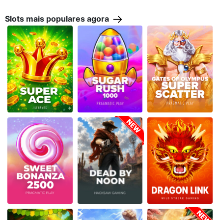
Slots mais populares agora