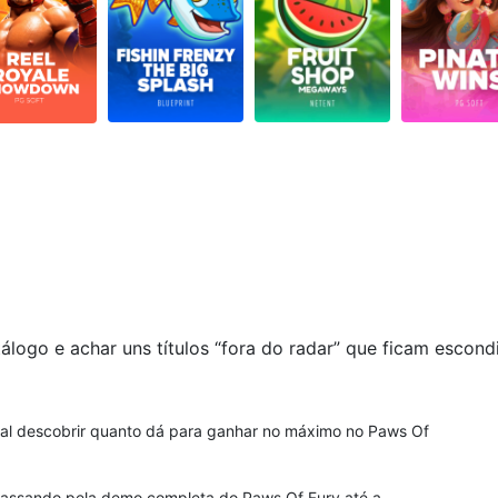
tálogo e achar uns títulos “fora do radar” que ficam esco
 tal descobrir quanto dá para ganhar no máximo no Paws Of
 passando pela demo completa do Paws Of Fury até a