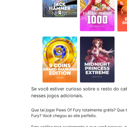
JACK
HAMMER
2
NETENT
Se você estiver curioso sobre o resto do ca
nesses jogos adicionais.
Que tal jogar Paws Of Fury totalmente grátis? Que
Fury? Você chegou ao site perfeito.
Esta análise traz exatamente o que você procura,