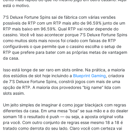
está o motivo.
7’S Deluxe Fortune Spins sai de fábrica com várias versões
possíveis de RTP com um RTP mais alto de 96.59% junto de um
RTP mais baixo em 96.59%. Qual RTP vai rodar depende do
cassino. Você vê isso acontecer porque 7’S Deluxe Fortune Spins
como muitos slots mais novos foi criado com faixas de RTP
configuráveis o que permite que o cassino escolha o setup de
RTP que prefere para bater com as próprias metas de vantagem
da casa.
Isso está longe de ser raro em slots online. Na prática, a maioria
dos estúdios de slot hoje incluindo a
Blueprint Gaming
, criadora
de 7’S Deluxe Fortune Spins, constrói jogos com mais de uma
opção de RTP. A maioria dos provedores “big name” lida com
slots assim.
Um jeito simples de imaginar é como jogar blackjack com regras
diferentes da casa. Em uma mesa “boa” se sua mão e a do dealer
somam 18 o resultado é push — ou seja, a aposta original volta
pra você. Com outro conjunto de regras esse mesmo 18 a 18 é
tratado como derrota do seu lado. Claro você com certeza vai