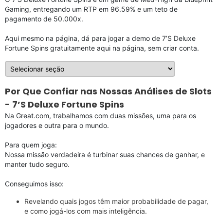
Gaming, entregando um RTP em 96.59% e um teto de
pagamento de 50.000x.
Aqui mesmo na página, dá para jogar a demo de 7’S Deluxe
Fortune Spins gratuitamente aqui na página, sem criar conta.
Por Que Confiar nas Nossas Análises de Slots
- 7’S Deluxe Fortune Spins
Na Great.com, trabalhamos com duas missões, uma para os
jogadores e outra para o mundo.
Para quem joga:
Nossa missão verdadeira é turbinar suas chances de ganhar, e
manter tudo seguro.
Conseguimos isso:
Revelando quais jogos têm maior probabilidade de pagar,
e como jogá-los com mais inteligência.