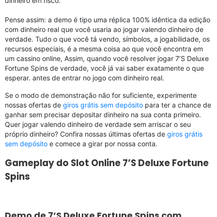
dinheiro em risco.
Pense assim: a demo é tipo uma réplica 100% idêntica da edição
com dinheiro real que você usaria ao jogar valendo dinheiro de
verdade. Tudo o que você tá vendo, símbolos, a jogabilidade, os
recursos especiais, é a mesma coisa ao que você encontra em
um cassino online, Assim, quando você resolver jogar 7’S Deluxe
Fortune Spins de verdade, você já vai saber exatamente o que
esperar. antes de entrar no jogo com dinheiro real.
Se o modo de demonstração não for suficiente, experimente
nossas ofertas de
giros grátis sem depósito
para ter a chance de
ganhar sem precisar depositar dinheiro na sua conta primeiro.
Quer jogar valendo dinheiro de verdade sem arriscar o seu
próprio dinheiro? Confira nossas últimas ofertas de
giros grátis
sem depósito
e comece a girar por nossa conta.
Gameplay do Slot Online 7’S Deluxe Fortune
Spins
Demo de 7’S Deluxe Fortune Spins com