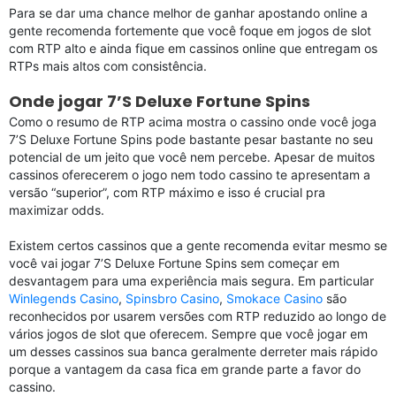
Para se dar uma chance melhor de ganhar apostando online a
gente recomenda fortemente que você foque em jogos de slot
com RTP alto e ainda fique em cassinos online que entregam os
RTPs mais altos com consistência.
Onde jogar 7’S Deluxe Fortune Spins
Como o resumo de RTP acima mostra o cassino onde você joga
7’S Deluxe Fortune Spins pode bastante pesar bastante no seu
potencial de um jeito que você nem percebe. Apesar de muitos
cassinos oferecerem o jogo nem todo cassino te apresentam a
versão “superior”, com RTP máximo e isso é crucial pra
maximizar odds.
Existem certos cassinos que a gente recomenda evitar mesmo se
você vai jogar 7’S Deluxe Fortune Spins sem começar em
desvantagem para uma experiência mais segura. Em particular
Winlegends Casino
,
Spinsbro Casino
,
Smokace Casino
são
reconhecidos por usarem versões com RTP reduzido ao longo de
vários jogos de slot que oferecem. Sempre que você jogar em
um desses cassinos sua banca geralmente derreter mais rápido
porque a vantagem da casa fica em grande parte a favor do
cassino.