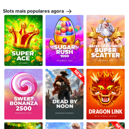
Slots mais populares agora