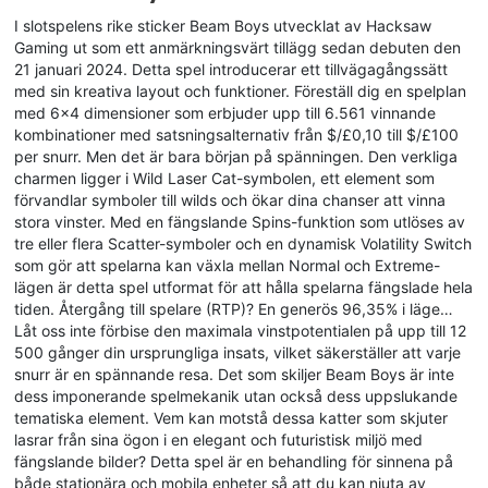
I slotspelens rike sticker Beam Boys utvecklat av Hacksaw
Gaming ut som ett anmärkningsvärt tillägg sedan debuten den
21 januari 2024. Detta spel introducerar ett tillvägagångssätt
med sin kreativa layout och funktioner. Föreställ dig en spelplan
med 6×4 dimensioner som erbjuder upp till 6.561 vinnande
kombinationer med satsningsalternativ från $/£0,10 till $/£100
per snurr. Men det är bara början på spänningen. Den verkliga
charmen ligger i Wild Laser Cat-symbolen, ett element som
förvandlar symboler till wilds och ökar dina chanser att vinna
stora vinster. Med en fängslande Spins-funktion som utlöses av
tre eller flera Scatter-symboler och en dynamisk Volatility Switch
som gör att spelarna kan växla mellan Normal och Extreme-
lägen är detta spel utformat för att hålla spelarna fängslade hela
tiden. Återgång till spelare (RTP)? En generös 96,35% i läge…
Låt oss inte förbise den maximala vinstpotentialen på upp till 12
500 gånger din ursprungliga insats, vilket säkerställer att varje
snurr är en spännande resa. Det som skiljer Beam Boys är inte
dess imponerande spelmekanik utan också dess uppslukande
tematiska element. Vem kan motstå dessa katter som skjuter
lasrar från sina ögon i en elegant och futuristisk miljö med
fängslande bilder? Detta spel är en behandling för sinnena på
både stationära och mobila enheter så att du kan njuta av