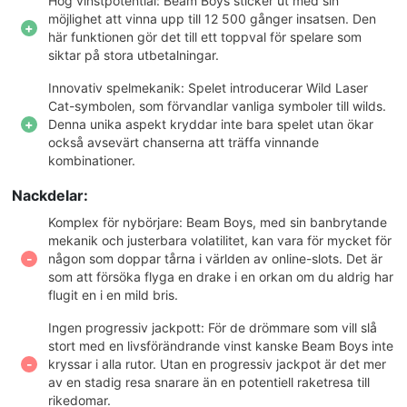
Hög vinstpotential: Beam Boys sticker ut med sin
möjlighet att vinna upp till 12 500 gånger insatsen. Den
här funktionen gör det till ett toppval för spelare som
siktar på stora utbetalningar.
Innovativ spelmekanik: Spelet introducerar Wild Laser
Cat-symbolen, som förvandlar vanliga symboler till wilds.
Denna unika aspekt kryddar inte bara spelet utan ökar
också avsevärt chanserna att träffa vinnande
kombinationer.
Nackdelar:
Komplex för nybörjare: Beam Boys, med sin banbrytande
mekanik och justerbara volatilitet, kan vara för mycket för
någon som doppar tårna i världen av online-slots. Det är
som att försöka flyga en drake i en orkan om du aldrig har
flugit en i en mild bris.
Ingen progressiv jackpott: För de drömmare som vill slå
stort med en livsförändrande vinst kanske Beam Boys inte
kryssar i alla rutor. Utan en progressiv jackpot är det mer
av en stadig resa snarare än en potentiell raketresa till
rikedomar.