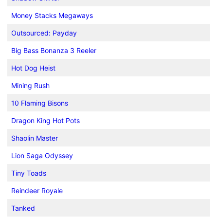
Money Stacks Megaways
Outsourced: Payday
Big Bass Bonanza 3 Reeler
Hot Dog Heist
Mining Rush
10 Flaming Bisons
Dragon King Hot Pots
Shaolin Master
Lion Saga Odyssey
Tiny Toads
Reindeer Royale
Tanked