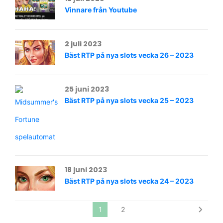
Vinnare från Youtube
2 juli 2023
Bäst RTP på nya slots vecka 26 – 2023
25 juni 2023
Bäst RTP på nya slots vecka 25 – 2023
18 juni 2023
Bäst RTP på nya slots vecka 24 – 2023