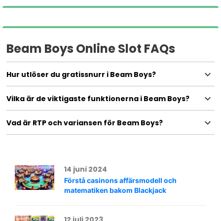
Beam Boys Online Slot FAQs
Hur utlöser du gratissnurr i Beam Boys?
Vilka är de viktigaste funktionerna i Beam Boys?
Vad är RTP och variansen för Beam Boys?
14 juni 2024
Förstå casinons affärsmodell och
matematiken bakom Blackjack
12 juli 2023