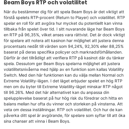
Beam Boys RTP och volatilitet
När du bestämmer dig för att spela Beam Boys är det viktigt att
förstå spelets RTP-procent (Return to Player) och volatilitet. RTP
spelar en roll för att avgöra hur mycket du potentiellt kan vinna
tillbaka från spelet över tid. I sitt nuvarande läge har Beam Boys
en RTP på 96,35%, vilket anses vara rättvist. Det är dock viktigt
för spelare att notera att kasinon har möjlighet att justera denna
procentsats nedåt till värden som 94,24%, 92,30% eller 88,25%
baserat på deras specifika policyer och marknadsförhållanden.
Därför är det tillrådligt att verifiera RTP på kasinot där du tänker
spela. Dessutom ger Beam Boys spelarna möjlighet att justera
volatilitetsnivåerna med hjälp av en funktion som kallas Volatility
Switch. Med den här funktionen kan du välja mellan Normal och
Extreme Volatility-lägen. I det läget erbjuder spelet en hög RTP
men om du byter till Extreme Volatility-läget minskar RTP något
till 96.26%. Med det här alternativet kan du anpassa din
spelupplevelse baserat på hur hög risk du föredrar och hitta en
balans mellan hur ofta du vinner och storleken på vinsterna. Att
veta om dessa inställningar. RTP och volatilitet. Och hur de kan
påverka ditt spel är avgörande, för spelare som syftar till att öka
sina chanser att vinna i Beam Boys.