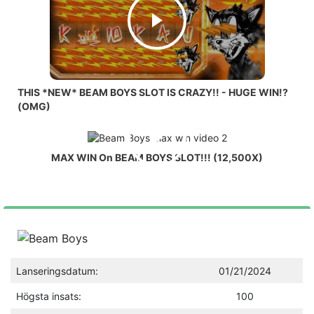
THIS *NEW* BEAM BOYS SLOT IS CRAZY!! - HUGE WIN!?
(OMG)
MAX WIN On BEAM BOYS SLOT!!! (12,500X)
Lanseringsdatum:
01/21/2024
Högsta insats:
100