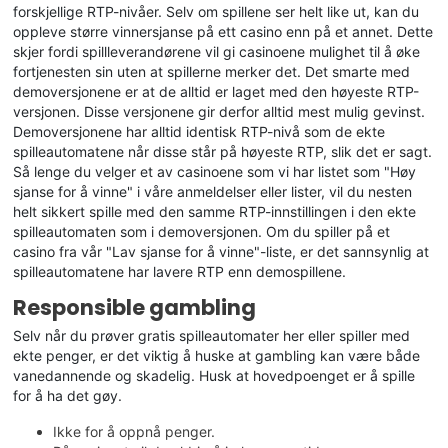
forskjellige RTP-nivåer. Selv om spillene ser helt like ut, kan du
oppleve større vinnersjanse på ett casino enn på et annet. Dette
skjer fordi spillleverandørene vil gi casinoene mulighet til å øke
fortjenesten sin uten at spillerne merker det. Det smarte med
demoversjonene er at de alltid er laget med den høyeste RTP-
versjonen. Disse versjonene gir derfor alltid mest mulig gevinst.
Demoversjonene har alltid identisk RTP-nivå som de ekte
spilleautomatene når disse står på høyeste RTP, slik det er sagt.
Så lenge du velger et av casinoene som vi har listet som "Høy
sjanse for å vinne" i våre anmeldelser eller lister, vil du nesten
helt sikkert spille med den samme RTP-innstillingen i den ekte
spilleautomaten som i demoversjonen. Om du spiller på et
casino fra vår "Lav sjanse for å vinne"-liste, er det sannsynlig at
spilleautomatene har lavere RTP enn demospillene.
Responsible gambling
Selv når du prøver gratis spilleautomater her eller spiller med
ekte penger, er det viktig å huske at gambling kan være både
vanedannende og skadelig. Husk at hovedpoenget er å spille
for å ha det gøy.
Ikke for å oppnå penger.