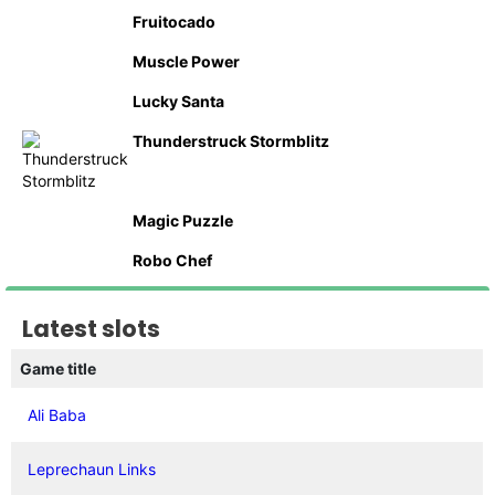
Fruitocado
Muscle Power
Lucky Santa
Thunderstruck Stormblitz
Magic Puzzle
Robo Chef
Latest slots
Game title
Ali Baba
Leprechaun Links