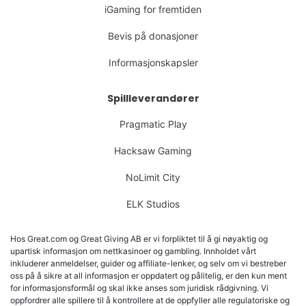
iGaming for fremtiden
Bevis på donasjoner
Informasjonskapsler
Spillleverandører
Pragmatic Play
Hacksaw Gaming
NoLimit City
ELK Studios
Hos Great.com og Great Giving AB er vi forpliktet til å gi nøyaktig og
upartisk informasjon om nettkasinoer og gambling. Innholdet vårt
inkluderer anmeldelser, guider og affiliate-lenker, og selv om vi bestreber
oss på å sikre at all informasjon er oppdatert og pålitelig, er den kun ment
for informasjonsformål og skal ikke anses som juridisk rådgivning. Vi
oppfordrer alle spillere til å kontrollere at de oppfyller alle regulatoriske og