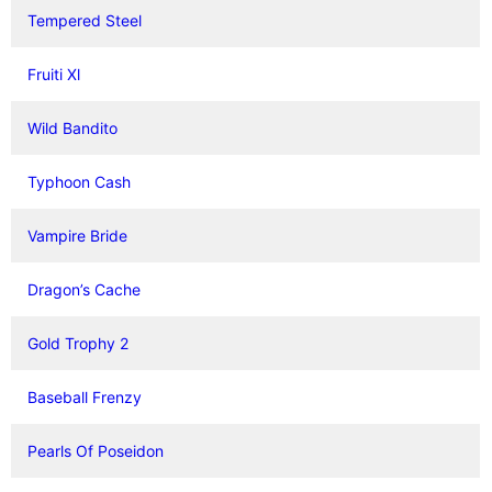
Tempered Steel
Fruiti Xl
Wild Bandito
Typhoon Cash
Vampire Bride
Dragon’s Cache
Gold Trophy 2
Baseball Frenzy
Pearls Of Poseidon