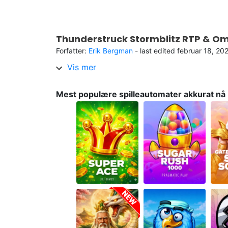
Thunderstruck Stormblitz RTP & O
Forfatter:
Erik Bergman
- last edited
februar 18, 20
Vis mer
Mest populære spilleautomater akkurat nå