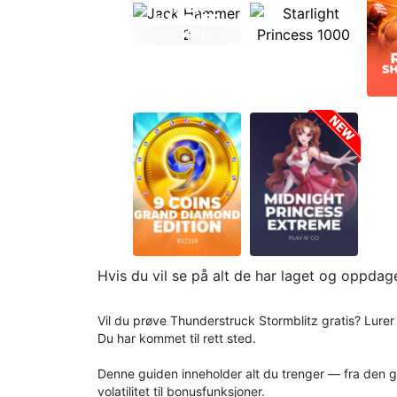
JACK
HAMMER
2
NETENT
Hvis du vil se på alt de har laget og oppdage
Vil du prøve Thunderstruck Stormblitz gratis? Lure
Du har kommet til rett sted.
Denne guiden inneholder alt du trenger — fra den g
volatilitet til bonusfunksjoner.