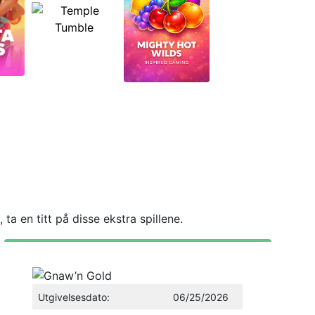
ta en titt på disse ekstra spillene.
Utgivelsesdato:
06/25/2026