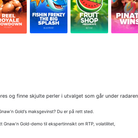
es og finne skjulte perler i utvalget som går under radaren, 
 Gnaw’n Gold’s maksgevinst? Du er på rett sted.
 Gnaw’n Gold-demo til ekspertinnsikt om RTP, volatilitet,