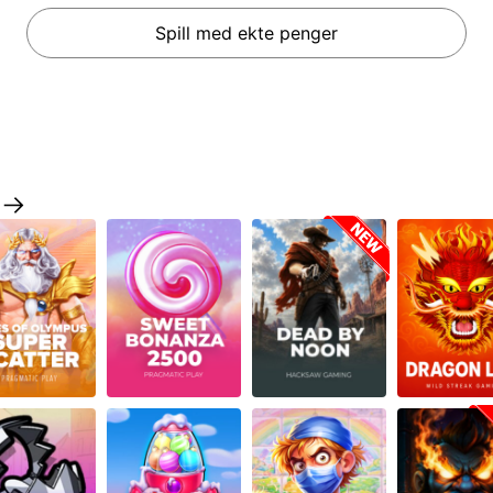
Spill med ekte penger