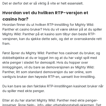
Det er derfor det er så viktig å vite er helt essensielt.
Hvordan vet du hvilken RTP-versjon et
casino har?
Hvordan finner du ut hvilken RTP-innstilling for Mighty Wild:
Panther et casino bruker? Hvis du vil være sikker på at du spiller
Mighty Wild: Panther på et kasino som tilbyr den beste RTP-
versjonen, kan du sjekke dette selv, og det er overraskende rett
fram.
Først åpner du Mighty Wild: Panther hos casinoet du bruker, og
dobbeltsjekke at du er logget inn og at du har valgt spill med
ekte penger i stedet for demospill. Hvis du hopper over
innloggingen, vil du bare se demoversjonen av Mighty Wild:
Panther, litt som standard demoversjon du ser online, som
vanligvis bruker den høyeste RTP-en, uansett live-innstilling.
Du kan bare se den faktiske RTP-innstillingen kasinoet bruker når
du spiller med ekte penger.
Etter at du har startet Mighty Wild: Panther med ekte penger-
innsatser, åpne hjelp-, info- eller utbetalingstabell-skjermen. Det