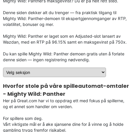
Mighty Wild: Panther’s maksgevinst? Du er på helt rett sted.
Denne siden dekker alt du trenger — fra praktisk tilgang til
Mighty Wild: Panther-demoen til ekspertgjennomganger av RTP,
volatilitet, bonuser og mer.
Mighty Wild: Panther er laget som en Adjusted-slot lansert av
Wazdan, med en RTP på 96.15% samt en maksgevinst på 750x.
Du kan spille Mighty Wild: Panther demoen gratis uten å forlate
denne siden — ingen registrering nødvendig.
Hvorfor stole på våre spilleautomat-omtaler
- Mighty Wild: Panther
Her på Great.com har vi to oppdrag ett med fokus på spillerne,
og et annet som handler om verden.
For spillere som deg.
Vårt viktigste mål er å øke sjansene dine for å vinne og å holde
gambling trygg fremfor risikabel.