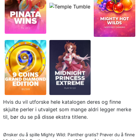
Hvis du vil utforske hele katalogen deres og finne
skjulte perler i utvalget som mange aldri legger merke
til, bør du se på disse ekstra titlene.
Ønsker du å spille Mighty Wild: Panther gratis? Prøver du å finne