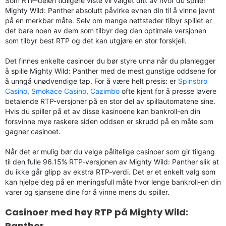
Som RTP-delen tidligere viste vil valget ditt av hvor du spiller
Mighty Wild: Panther absolutt påvirke evnen din til å vinne jevnt
på en merkbar måte. Selv om mange nettsteder tilbyr spillet er
det bare noen av dem som tilbyr deg den optimale versjonen
som tilbyr best RTP og det kan utgjøre en stor forskjell.
Det finnes enkelte casinoer du bør styre unna når du planlegger
å spille Mighty Wild: Panther med de mest gunstige oddsene for
å unngå unødvendige tap. For å være helt presis: er
Spinsbro
Casino
,
Smokace Casino
,
Cazimbo
ofte kjent for å presse lavere
betalende RTP-versjoner på en stor del av spillautomatene sine.
Hvis du spiller på et av disse kasinoene kan bankroll-en din
forsvinne mye raskere siden oddsen er skrudd på en måte som
gagner casinoet.
Når det er mulig bør du velge pålitelige casinoer som gir tilgang
til den fulle 96.15% RTP-versjonen av Mighty Wild: Panther slik at
du ikke går glipp av ekstra RTP-verdi. Det er et enkelt valg som
kan hjelpe deg på en meningsfull måte hvor lenge bankroll-en din
varer og sjansene dine for å vinne mens du spiller.
Casinoer med høy RTP på Mighty Wild:
Panther