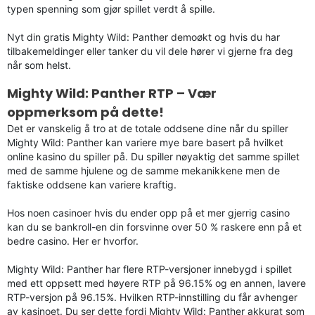
typen spenning som gjør spillet verdt å spille.
Nyt din gratis Mighty Wild: Panther demoøkt og hvis du har
tilbakemeldinger eller tanker du vil dele hører vi gjerne fra deg
når som helst.
Mighty Wild: Panther RTP – Vær
oppmerksom på dette!
Det er vanskelig å tro at de totale oddsene dine når du spiller
Mighty Wild: Panther kan variere mye bare basert på hvilket
online kasino du spiller på. Du spiller nøyaktig det samme spillet
med de samme hjulene og de samme mekanikkene men de
faktiske oddsene kan variere kraftig.
Hos noen casinoer hvis du ender opp på et mer gjerrig casino
kan du se bankroll-en din forsvinne over 50 % raskere enn på et
bedre casino. Her er hvorfor.
Mighty Wild: Panther har flere RTP-versjoner innebygd i spillet
med ett oppsett med høyere RTP på 96.15% og en annen, lavere
RTP-versjon på 96.15%. Hvilken RTP-innstilling du får avhenger
av kasinoet. Du ser dette fordi Mighty Wild: Panther akkurat som