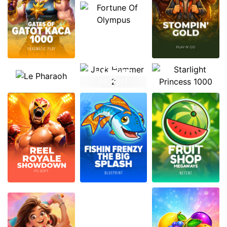
JACK
HAMMER
2
NETENT