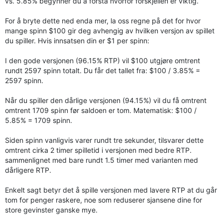
vs. 5.85% begynner du å forstå hvorfor forskjellen er viktig.
For å bryte dette ned enda mer, la oss regne på det for hvor
mange spinn $100 gir deg avhengig av hvilken versjon av spillet
du spiller. Hvis innsatsen din er $1 per spinn:
I den gode versjonen (96.15% RTP) vil $100 utgjøre omtrent
rundt 2597 spinn totalt. Du får det tallet fra: $100 / 3.85% =
2597 spinn.
Når du spiller den dårlige versjonen (94.15%) vil du få omtrent
omtrent 1709 spinn før saldoen er tom. Matematisk: $100 /
5.85% = 1709 spinn.
Siden spinn vanligvis varer rundt tre sekunder, tilsvarer dette
omtrent cirka 2 timer spilletid i versjonen med bedre RTP.
sammenlignet med bare rundt 1.5 timer med varianten med
dårligere RTP.
Enkelt sagt betyr det å spille versjonen med lavere RTP at du går
tom for penger raskere, noe som reduserer sjansene dine for
store gevinster ganske mye.