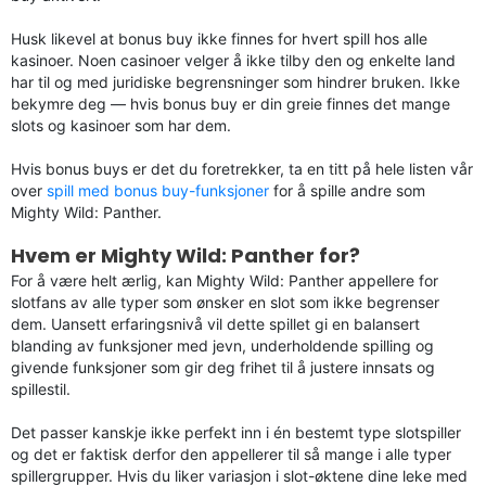
Husk likevel at bonus buy ikke finnes for hvert spill hos alle
kasinoer. Noen casinoer velger å ikke tilby den og enkelte land
har til og med juridiske begrensninger som hindrer bruken. Ikke
bekymre deg — hvis bonus buy er din greie finnes det mange
slots og kasinoer som har dem.
Hvis bonus buys er det du foretrekker, ta en titt på hele listen vår
over
spill med bonus buy-funksjoner
for å spille andre som
Mighty Wild: Panther.
Hvem er Mighty Wild: Panther for?
For å være helt ærlig, kan Mighty Wild: Panther appellere for
slotfans av alle typer som ønsker en slot som ikke begrenser
dem. Uansett erfaringsnivå vil dette spillet gi en balansert
blanding av funksjoner med jevn, underholdende spilling og
givende funksjoner som gir deg frihet til å justere innsats og
spillestil.
Det passer kanskje ikke perfekt inn i én bestemt type slotspiller
og det er faktisk derfor den appellerer til så mange i alle typer
spillergrupper. Hvis du liker variasjon i slot-øktene dine leke med