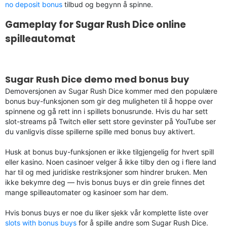
no deposit bonus
tilbud og begynn å spinne.
Gameplay for Sugar Rush Dice online
spilleautomat
Sugar Rush Dice demo med bonus buy
Demoversjonen av Sugar Rush Dice kommer med den populære
bonus buy-funksjonen som gir deg muligheten til å hoppe over
spinnene og gå rett inn i spillets bonusrunde. Hvis du har sett
slot-streams på Twitch eller sett store gevinster på YouTube ser
du vanligvis disse spillerne spille med bonus buy aktivert.
Husk at bonus buy-funksjonen er ikke tilgjengelig for hvert spill
eller kasino. Noen casinoer velger å ikke tilby den og i flere land
har til og med juridiske restriksjoner som hindrer bruken. Men
ikke bekymre deg — hvis bonus buys er din greie finnes det
mange spilleautomater og kasinoer som har dem.
Hvis bonus buys er noe du liker sjekk vår komplette liste over
slots with bonus buys
for å spille andre som Sugar Rush Dice.