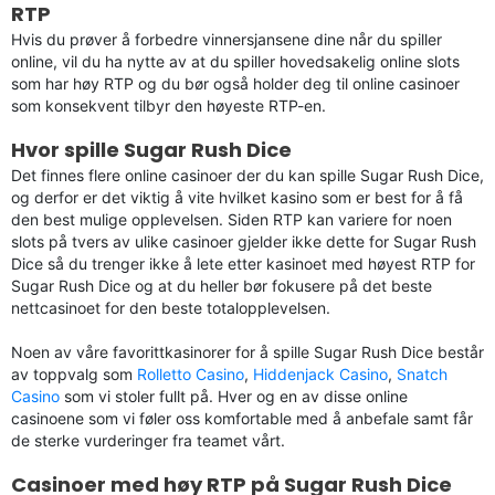
RTP
Hvis du prøver å forbedre vinnersjansene dine når du spiller
online, vil du ha nytte av at du spiller hovedsakelig online slots
som har høy RTP og du bør også holder deg til online casinoer
som konsekvent tilbyr den høyeste RTP-en.
Hvor spille Sugar Rush Dice
Det finnes flere online casinoer der du kan spille Sugar Rush Dice,
og derfor er det viktig å vite hvilket kasino som er best for å få
den best mulige opplevelsen. Siden RTP kan variere for noen
slots på tvers av ulike casinoer gjelder ikke dette for Sugar Rush
Dice så du trenger ikke å lete etter kasinoet med høyest RTP for
Sugar Rush Dice og at du heller bør fokusere på det beste
nettcasinoet for den beste totalopplevelsen.
Noen av våre favorittkasinorer for å spille Sugar Rush Dice består
av toppvalg som
Rolletto Casino
,
Hiddenjack Casino
,
Snatch
Casino
som vi stoler fullt på. Hver og en av disse online
casinoene som vi føler oss komfortable med å anbefale samt får
de sterke vurderinger fra teamet vårt.
Casinoer med høy RTP på Sugar Rush Dice