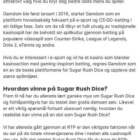
attraktivt valg hvis du bryr deg bedre odds mens du spiller.
Gamdom ble først lansert i 2016, startet Gamdom som en
plattform hovedsakelig fokusert på e-sport og CS:GO-betting i
sin tidlige fase. Selv om de nå tilbyr et fullt utvalg av tradisjonelle
kasinospill har de beholdt sin spillkultur gjennom betting på
populære videospill som Counter-Strike, League of Legends,
Dota 2, eTennis og andre.
Hvis du er interessert i e-sport og vil ha et kasino som blander
kasinoaction med gaming-inspirert betting, regnes Gamdom som
en av de beste plattformene for Sugar Rush Dice og oppleve det
større spillmiljøet.
Hvordan vinne på Sugar Rush Dice?
Frem til nå har du allerede lært ganske mye om Sugar Rush Dice
og forhåpentligvis har du testet den gratis demoen selv. Likevel
er ett viktig spørsmål fortsatt ubesvart nemlig: hvordan du
realistisk kan vinne på en slot som Sugar Rush Dice?
Vi har allerede gått gjennom at RTP er den viktigste faktoren når
du ser på de totale vinnersjansene dine i nesten alle casinospill
der ute. Når det gjelder Sugar Rush Dice får du bare én RTP-