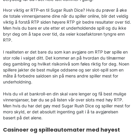
Hvor viktig er RTP-en til Sugar Rush Dice? Hvis du prøver å øke
de totale vinnersjansene dine når du spiller online, blir det veldig
viktig å forstå RTP siden høyere RTP gir bedre resultater over tid.
Men hvis du bare er ute etter et underholdende spill og du ikke
bryr deg om å tape over tid, da veier kosefaktoren tyngre enn
RTP.
I realiteten er det bare du som kan avgjøre om RTP bør spille en
stor rolle i valget ditt. Det kommer an på hvordan du tilnærmer
deg gambling og hvilket risikonivå som føles riktig for deg. Noen
spillere jakter de best mulige oddsene og ser slot-spill som en
måte å forbedre saldoen sin på mens andre spiller mest for
underholdning.
Hvis du vil at bankroll-en din skal vare lenger og få best mulige
vinnersjanser, bør du se på listen vår over slots med høy RTP.
Men hvis du har det gøy med Sugar Rush Dice og spiller mest for
moro skyld, er det absolutt ingenting galt i å ta avgjørelsen
basert på det alene.
Casinoer og spilleautomater med høyest