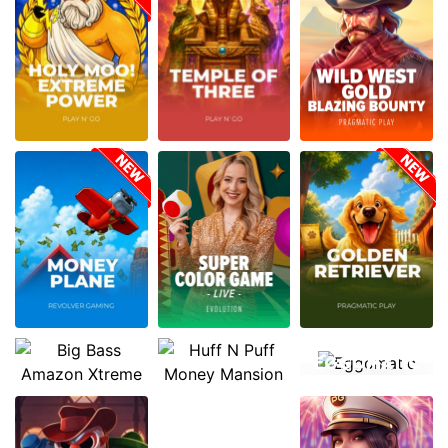
EGGOMATIC
NETENT