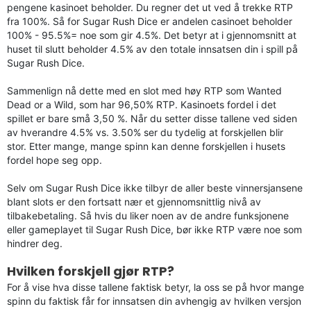
pengene kasinoet beholder. Du regner det ut ved å trekke RTP
fra 100%. Så for Sugar Rush Dice er andelen casinoet beholder
100% - 95.5%= noe som gir 4.5%. Det betyr at i gjennomsnitt at
huset til slutt beholder 4.5% av den totale innsatsen din i spill på
Sugar Rush Dice.
Sammenlign nå dette med en slot med høy RTP som Wanted
Dead or a Wild, som har 96,50% RTP. Kasinoets fordel i det
spillet er bare små 3,50 %. Når du setter disse tallene ved siden
av hverandre 4.5% vs. 3.50% ser du tydelig at forskjellen blir
stor. Etter mange, mange spinn kan denne forskjellen i husets
fordel hope seg opp.
Selv om Sugar Rush Dice ikke tilbyr de aller beste vinnersjansene
blant slots er den fortsatt nær et gjennomsnittlig nivå av
tilbakebetaling. Så hvis du liker noen av de andre funksjonene
eller gameplayet til Sugar Rush Dice, bør ikke RTP være noe som
hindrer deg.
Hvilken forskjell gjør RTP?
For å vise hva disse tallene faktisk betyr, la oss se på hvor mange
spinn du faktisk får for innsatsen din avhengig av hvilken versjon