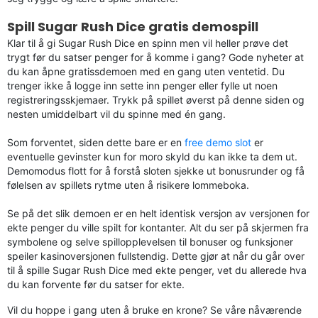
Spill Sugar Rush Dice gratis demospill
Klar til å gi Sugar Rush Dice en spinn men vil heller prøve det
trygt før du satser penger for å komme i gang? Gode nyheter at
du kan åpne gratissdemoen med en gang uten ventetid. Du
trenger ikke å logge inn sette inn penger eller fylle ut noen
registreringsskjemaer. Trykk på spillet øverst på denne siden og
nesten umiddelbart vil du spinne med én gang.
Som forventet, siden dette bare er en
free demo slot
er
eventuelle gevinster kun for moro skyld du kan ikke ta dem ut.
Demomodus flott for å forstå sloten sjekke ut bonusrunder og få
følelsen av spillets rytme uten å risikere lommeboka.
Se på det slik demoen er en helt identisk versjon av versjonen for
ekte penger du ville spilt for kontanter. Alt du ser på skjermen fra
symbolene og selve spillopplevelsen til bonuser og funksjoner
speiler kasinoversjonen fullstendig. Dette gjør at når du går over
til å spille Sugar Rush Dice med ekte penger, vet du allerede hva
du kan forvente før du satser for ekte.
Vil du hoppe i gang uten å bruke en krone? Se våre nåværende