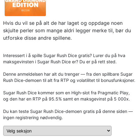
Hvis du vil se på alt de har laget og oppdage noen
skjulte perler som mange aldri legger merke til, bør du
utforske disse andre spillene.
Interessert i å spille Sugar Rush Dice gratis? Lurer du på hva
maksgevinsten i Sugar Rush Dice er? Du er på rett sted.
Denne anmeldelsen har alt du trenger — fra den spillbare Sugar
Rush Dice-demoen til alt fra RTP og volatilitet til bonusfunksjoner.
Sugar Rush Dice kommer som en High-slot fra Pragmatic Play,
og den har en RTP på 95.5% samt en maksgevinst på 5 000x.
Du kan teste Sugar Rush Dice-demoen gratis på denne siden —
ingen registrering nødvendig.