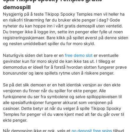
demospill
Nysgjerrig på å teste Tikipop Spooky Temples men vil heller ha
en risikofri tilnærming før du bruker ekte penger i dag? Gode
nyheter du kan hoppe inn i vårt gratis demospill uten ventetid.
Du trenger ikke å logge inn, sette inn penger eller fylle ut noen
registreringsskjemaer. Bare klikk på spillet øverst på denne siden
og nesten umiddelbart spiller du for moro skyld.
Naturligvis siden det bare er en
free demo slot
er eventuelle
gevinster kun for moro skyld de kan ikke tas ut. I tillegg er
demomodus er ideell for å forstå hvordan slotten fungerer prøve
bonusrunder og lære spillets rytme uten å risikere penger.
Se på det slik demoen er en helt identisk versjon av den ekte
versjonen du finner når du spiller for ekte penger. Alle
funksjonene du ser fra symbolene og selve spillopplevelsen til
alle spesialfunksjoner fungerer akkurat som versjonen på
casinoer. Dette betyr at når du velger å spille Tikipop Spooky
Temples for penger vil du være kjent med alt før du går over til
ekte penger.
Når demospinn ikke er nok, velg et
no deposit free spins
tilbud