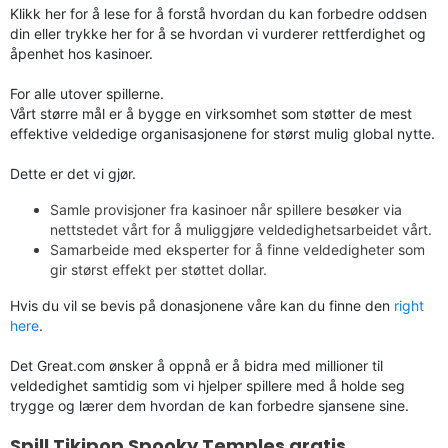
Klikk her for å lese for å forstå hvordan du kan forbedre oddsen
din eller trykke her for å se hvordan vi vurderer rettferdighet og
åpenhet hos kasinoer.
For alle utover spillerne.
Vårt større mål er å bygge en virksomhet som støtter de mest
effektive veldedige organisasjonene for størst mulig global nytte.
Dette er det vi gjør.
Samle provisjoner fra kasinoer når spillere besøker via
nettstedet vårt for å muliggjøre veldedighetsarbeidet vårt.
Samarbeide med eksperter for å finne veldedigheter som
gir størst effekt per støttet dollar.
Hvis du vil se bevis på donasjonene våre kan du finne den
right
here
.
Det Great.com ønsker å oppnå er å bidra med millioner til
veldedighet samtidig som vi hjelper spillere med å holde seg
trygge og lærer dem hvordan de kan forbedre sjansene sine.
Spill Tikipop Spooky Temples gratis