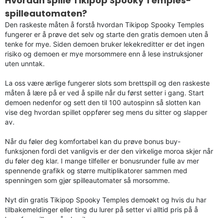
Hvordan spille Tikipop Spooky Temples-
spilleautomaten?
Den raskeste måten å forstå hvordan Tikipop Spooky Temples
fungerer er å prøve det selv og starte den gratis demoen uten å
tenke for mye. Siden demoen bruker lekekreditter er det ingen
risiko og demoen er mye morsommere enn å lese instruksjoner
uten unntak.
La oss være ærlige fungerer slots som brettspill og den raskeste
måten å lære på er ved å spille når du først setter i gang. Start
demoen nedenfor og sett den til 100 autospinn så slotten kan
vise deg hvordan spillet oppfører seg mens du sitter og slapper
av.
Når du føler deg komfortabel kan du prøve bonus buy-
funksjonen fordi det vanligvis er der den virkelige moroa skjer når
du føler deg klar. I mange tilfeller er bonusrunder fulle av mer
spennende grafikk og større multiplikatorer sammen med
spenningen som gjør spilleautomater så morsomme.
Nyt din gratis Tikipop Spooky Temples demoøkt og hvis du har
tilbakemeldinger eller ting du lurer på setter vi alltid pris på å