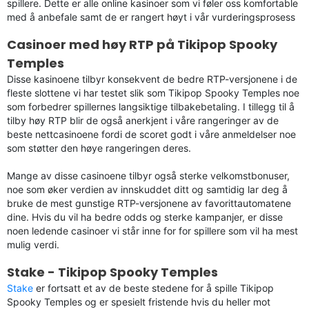
spillere. Dette er alle online kasinoer som vi føler oss komfortable
med å anbefale samt de er rangert høyt i vår vurderingsprosess
Casinoer med høy RTP på Tikipop Spooky
Temples
Disse kasinoene tilbyr konsekvent de bedre RTP-versjonene i de
fleste slottene vi har testet slik som Tikipop Spooky Temples noe
som forbedrer spillernes langsiktige tilbakebetaling. I tillegg til å
tilby høy RTP blir de også anerkjent i våre rangeringer av de
beste nettcasinoene fordi de scoret godt i våre anmeldelser noe
som støtter den høye rangeringen deres.
Mange av disse casinoene tilbyr også sterke velkomstbonuser,
noe som øker verdien av innskuddet ditt og samtidig lar deg å
bruke de mest gunstige RTP-versjonene av favorittautomatene
dine. Hvis du vil ha bedre odds og sterke kampanjer, er disse
noen ledende casinoer vi står inne for for spillere som vil ha mest
mulig verdi.
Stake - Tikipop Spooky Temples
Stake
er fortsatt et av de beste stedene for å spille Tikipop
Spooky Temples og er spesielt fristende hvis du heller mot