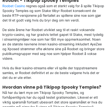
Roobet - Tikipop Spooky Temples
Roobet Casino
regnes også som et sterkt valg for å spille Tikipop
Spooky Temples og som Stake tilbyr Roobet konsekvent de
beste RTP-versjonene på flertallet av spillene sine noe som gjør
det til et godt valg hvis du bryr deg om ren verdi.
De siste årene har Roobet utviklet seg til et raskt voksende
krypto-casino, og har gradvis tettet gapet til Stake, mest tydelig
i streamingmiljøer noe som har fått mye oppmerksomhet. Noen
av de største navnene innen kasino-streaming inkludert AyeZee
og Xposed strømmer ofte øktene sine på Roobet og bringer store
publikumsgrupper med seg noe som hjelper Roobet å vokse
videre.
Hvis du liker kasino-streams eller vil spille der toppstreamere
samles, er Roobet definitivt et av de beste valgene hvis det er
det du er ute etter.
Hvordan vinne på Tikipop Spooky Temples?
Nå har du lært mye om Tikipop Spooky Temples, og
forhåpentligvis har du også testet gratismoden. Likevel er ett
viktig spørsmål fortsatt ubesvart det store spørsmålet er hva du
egentlig må gjøre for å vinne på Tikipop Spooky Temples?