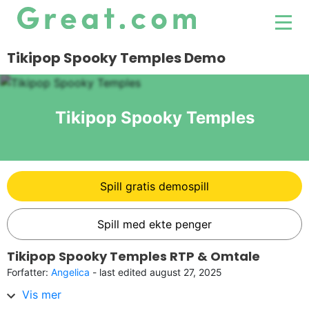
Tikipop Spooky Temples Demo
Tikipop Spooky Temples
Spill gratis demospill
Spill med ekte penger
Tikipop Spooky Temples RTP & Omtale
Forfatter:
Angelica
- last edited
august 27, 2025
Vis mer