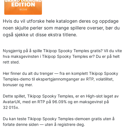
Hvis du vil utforske hele katalogen deres og oppdage
noen skjulte perler som mange spillere overser, bør du
også sjekke ut disse ekstra titlene.
Nysgjerrig på å spille Tikipop Spooky Temples gratis? Vil du vite
hva maksgevinsten i Tikipop Spooky Temples er? Du er på helt
rett sted.
Her finner du alt du trenger — fra en komplett Tikipop Spooky
Temples-demo til ekspertgjennomganger av RTP, volatilitet,
bonuser og mer.
Dette spillet, Tikipop Spooky Temples, er en High-slot laget av
AvatarUX, med en RTP på 96.09% og en maksgevinst på
32 015x.
Du kan teste Tikipop Spooky Temples-demoen gratis uten å
forlate denne siden — uten å registrere deg.