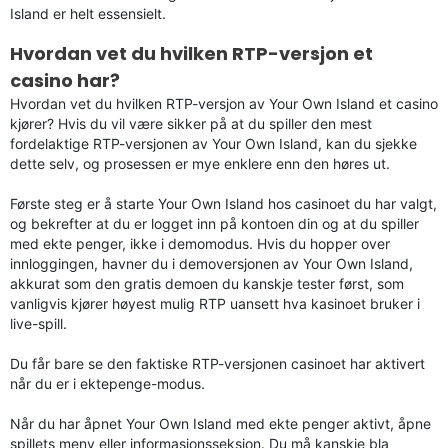
Island er helt essensielt.
Hvordan vet du hvilken RTP-versjon et
casino har?
Hvordan vet du hvilken RTP-versjon av Your Own Island et casino
kjører? Hvis du vil være sikker på at du spiller den mest
fordelaktige RTP-versjonen av Your Own Island, kan du sjekke
dette selv, og prosessen er mye enklere enn den høres ut.
Første steg er å starte Your Own Island hos casinoet du har valgt,
og bekrefter at du er logget inn på kontoen din og at du spiller
med ekte penger, ikke i demomodus. Hvis du hopper over
innloggingen, havner du i demoversjonen av Your Own Island,
akkurat som den gratis demoen du kanskje tester først, som
vanligvis kjører høyest mulig RTP uansett hva kasinoet bruker i
live-spill.
Du får bare se den faktiske RTP-versjonen casinoet har aktivert
når du er i ektepenge-modus.
Når du har åpnet Your Own Island med ekte penger aktivt, åpne
spillets meny eller informasjonsseksjon. Du må kanskje bla