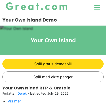
Your Own Island Demo
Your Own Island
Spill gratis demospill
Spill med ekte penger
Your Own Island RTP & Omtale
Forfatter:
Derek
- last edited
July 29, 2026
Vis mer