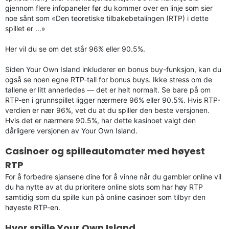
gjennom flere infopaneler før du kommer over en linje som sier
noe sånt som «Den teoretiske tilbakebetalingen (RTP) i dette
spillet er ...»
Her vil du se om det står 96% eller 90.5%.
Siden Your Own Island inkluderer en bonus buy-funksjon, kan du
også se noen egne RTP-tall for bonus buys. Ikke stress om de
tallene er litt annerledes — det er helt normalt. Se bare på om
RTP-en i grunnspillet ligger nærmere 96% eller 90.5%. Hvis RTP-
verdien er nær 96%, vet du at du spiller den beste versjonen.
Hvis det er nærmere 90.5%, har dette kasinoet valgt den
dårligere versjonen av Your Own Island.
Casinoer og spilleautomater med høyest
RTP
For å forbedre sjansene dine for å vinne når du gambler online vil
du ha nytte av at du prioritere online slots som har høy RTP
samtidig som du spille kun på online casinoer som tilbyr den
høyeste RTP-en.
Hvor spille Your Own Island