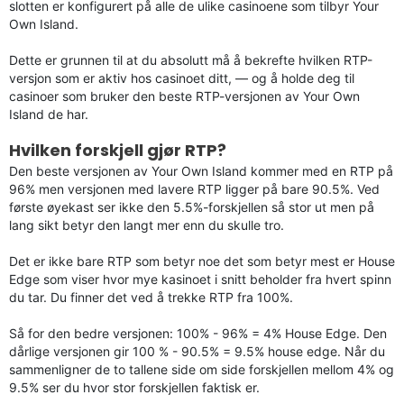
slotten er konfigurert på alle de ulike casinoene som tilbyr Your
Own Island.
Dette er grunnen til at du absolutt må å bekrefte hvilken RTP-
versjon som er aktiv hos casinoet ditt, — og å holde deg til
casinoer som bruker den beste RTP-versjonen av Your Own
Island de har.
Hvilken forskjell gjør RTP?
Den beste versjonen av Your Own Island kommer med en RTP på
96% men versjonen med lavere RTP ligger på bare 90.5%. Ved
første øyekast ser ikke den 5.5%-forskjellen så stor ut men på
lang sikt betyr den langt mer enn du skulle tro.
Det er ikke bare RTP som betyr noe det som betyr mest er House
Edge som viser hvor mye kasinoet i snitt beholder fra hvert spinn
du tar. Du finner det ved å trekke RTP fra 100%.
Så for den bedre versjonen: 100% - 96% = 4% House Edge. Den
dårlige versjonen gir 100 % - 90.5% = 9.5% house edge. Når du
sammenligner de to tallene side om side forskjellen mellom 4% og
9.5% ser du hvor stor forskjellen faktisk er.