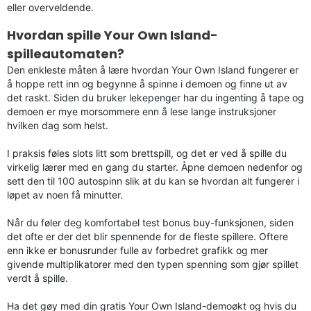
eller overveldende.
Hvordan spille Your Own Island-
spilleautomaten?
Den enkleste måten å lære hvordan Your Own Island fungerer er
å hoppe rett inn og begynne å spinne i demoen og finne ut av
det raskt. Siden du bruker lekepenger har du ingenting å tape og
demoen er mye morsommere enn å lese lange instruksjoner
hvilken dag som helst.
I praksis føles slots litt som brettspill, og det er ved å spille du
virkelig lærer med en gang du starter. Åpne demoen nedenfor og
sett den til 100 autospinn slik at du kan se hvordan alt fungerer i
løpet av noen få minutter.
Når du føler deg komfortabel test bonus buy-funksjonen, siden
det ofte er der det blir spennende for de fleste spillere. Oftere
enn ikke er bonusrunder fulle av forbedret grafikk og mer
givende multiplikatorer med den typen spenning som gjør spillet
verdt å spille.
Ha det gøy med din gratis Your Own Island-demoøkt og hvis du