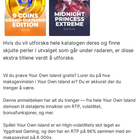
Hvis du vil utforske hele katalogen deres og finne
skjulte perler i utvalget som går under radaren, er disse
ekstra titlene verdt å utforske.
Vil du prøve Your Own Island gratis? Lurer du på hva
maksgevinsten i Your Own Island er? Du er akkurat der du
trenger å være.
Denne anmeldelsen har alt du trenger — fra hele Your Own Island
demoen til detaljerte innsikter om RTP, volatilitet,
bonusfunksjoner, og mer.
Spillet Your Own Island er en High-volatilitets slot laget av
Yggdrasil Gaming, og den har en RTP på 96% sammen med en
maksgevinst på 6 000x.