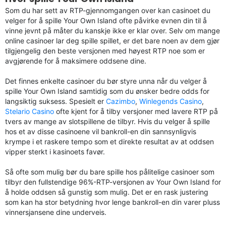
Som du har sett av RTP-gjennomgangen over kan casinoet du
velger for å spille Your Own Island ofte påvirke evnen din til å
vinne jevnt på måter du kanskje ikke er klar over. Selv om mange
online casinoer lar deg spille spillet, er det bare noen av dem gjør
tilgjengelig den beste versjonen med høyest RTP noe som er
avgjørende for å maksimere oddsene dine.
Det finnes enkelte casinoer du bør styre unna når du velger å
spille Your Own Island samtidig som du ønsker bedre odds for
langsiktig suksess. Spesielt er
Cazimbo
,
Winlegends Casino
,
Stelario Casino
ofte kjent for å tilby versjoner med lavere RTP på
tvers av mange av slotspillene de tilbyr. Hvis du velger å spille
hos et av disse casinoene vil bankroll-en din sannsynligvis
krympe i et raskere tempo som et direkte resultat av at oddsen
vipper sterkt i kasinoets favør.
Så ofte som mulig bør du bare spille hos pålitelige casinoer som
tilbyr den fullstendige 96%-RTP-versjonen av Your Own Island for
å holde oddsen så gunstig som mulig. Det er en rask justering
som kan ha stor betydning hvor lenge bankroll-en din varer pluss
vinnersjansene dine underveis.