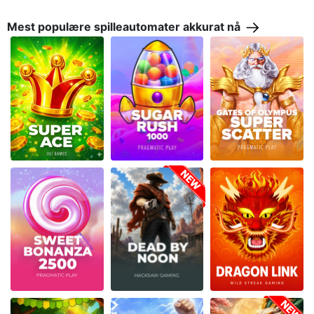
Mest populære spilleautomater akkurat nå