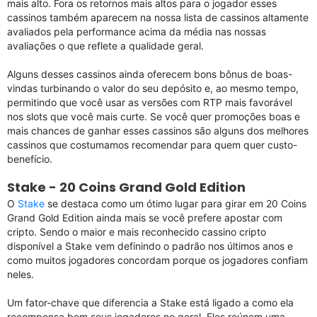
mais alto. Fora os retornos mais altos para o jogador esses
cassinos também aparecem na nossa lista de cassinos altamente
avaliados pela performance acima da média nas nossas
avaliações o que reflete a qualidade geral.
Alguns desses cassinos ainda oferecem bons bônus de boas-
vindas turbinando o valor do seu depósito e, ao mesmo tempo,
permitindo que você usar as versões com RTP mais favorável
nos slots que você mais curte. Se você quer promoções boas e
mais chances de ganhar esses cassinos são alguns dos melhores
cassinos que costumamos recomendar para quem quer custo-
benefício.
Stake - 20 Coins Grand Gold Edition
O
Stake
se destaca como um ótimo lugar para girar em 20 Coins
Grand Gold Edition ainda mais se você prefere apostar com
cripto. Sendo o maior e mais reconhecido cassino cripto
disponível a Stake vem definindo o padrão nos últimos anos e
como muitos jogadores concordam porque os jogadores confiam
neles.
Um fator-chave que diferencia a Stake está ligado a como ela
recompensa bem seus jogadores no geral. Eles reúnem uma