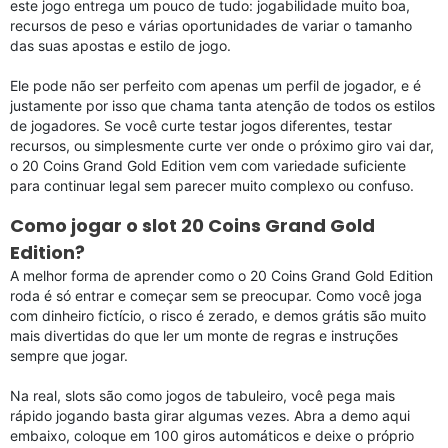
este jogo entrega um pouco de tudo: jogabilidade muito boa,
recursos de peso e várias oportunidades de variar o tamanho
das suas apostas e estilo de jogo.
Ele pode não ser perfeito com apenas um perfil de jogador, e é
justamente por isso que chama tanta atenção de todos os estilos
de jogadores. Se você curte testar jogos diferentes, testar
recursos, ou simplesmente curte ver onde o próximo giro vai dar,
o 20 Coins Grand Gold Edition vem com variedade suficiente
para continuar legal sem parecer muito complexo ou confuso.
Como jogar o slot 20 Coins Grand Gold
Edition?
A melhor forma de aprender como o 20 Coins Grand Gold Edition
roda é só entrar e começar sem se preocupar. Como você joga
com dinheiro fictício, o risco é zerado, e demos grátis são muito
mais divertidas do que ler um monte de regras e instruções
sempre que jogar.
Na real, slots são como jogos de tabuleiro, você pega mais
rápido jogando basta girar algumas vezes. Abra a demo aqui
embaixo, coloque em 100 giros automáticos e deixe o próprio