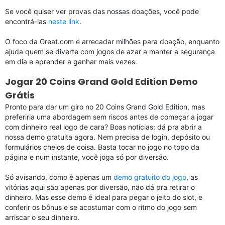
Se você quiser ver provas das nossas doações, você pode
encontrá-las
neste link
.
O foco da Great.com é arrecadar milhões para doação, enquanto
ajuda quem se diverte com jogos de azar a manter a segurança
em dia e aprender a ganhar mais vezes.
Jogar 20 Coins Grand Gold Edition Demo
Grátis
Pronto para dar um giro no 20 Coins Grand Gold Edition, mas
preferiria uma abordagem sem riscos antes de começar a jogar
com dinheiro real logo de cara? Boas notícias: dá pra abrir a
nossa demo gratuita agora. Nem precisa de login, depósito ou
formulários cheios de coisa. Basta tocar no jogo no topo da
página e num instante, você joga só por diversão.
Só avisando, como é apenas um
demo gratuito do jogo
, as
vitórias aqui são apenas por diversão, não dá pra retirar o
dinheiro. Mas esse demo é ideal para pegar o jeito do slot, e
conferir os bônus e se acostumar com o ritmo do jogo sem
arriscar o seu dinheiro.