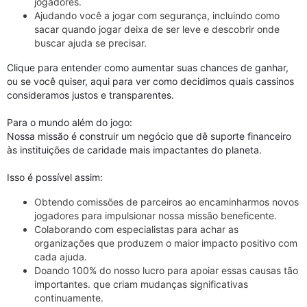
jogadores.
Ajudando você a jogar com segurança, incluindo como
sacar quando jogar deixa de ser leve e descobrir onde
buscar ajuda se precisar.
Clique para entender como aumentar suas chances de ganhar,
ou se você quiser, aqui para ver como decidimos quais cassinos
consideramos justos e transparentes.
Para o mundo além do jogo:
Nossa missão é construir um negócio que dê suporte financeiro
às instituições de caridade mais impactantes do planeta.
Isso é possível assim:
Obtendo comissões de parceiros ao encaminharmos novos
jogadores para impulsionar nossa missão beneficente.
Colaborando com especialistas para achar as
organizações que produzem o maior impacto positivo com
cada ajuda.
Doando 100% do nosso lucro para apoiar essas causas tão
importantes. que criam mudanças significativas
continuamente.