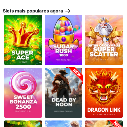
Slots mais populares agora