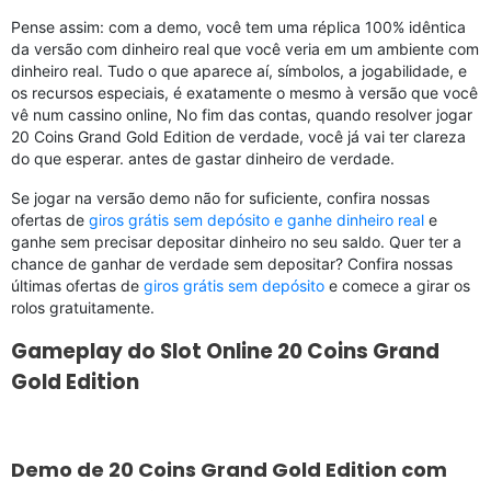
Pense assim: com a demo, você tem uma réplica 100% idêntica
da versão com dinheiro real que você veria em um ambiente com
dinheiro real. Tudo o que aparece aí, símbolos, a jogabilidade, e
os recursos especiais, é exatamente o mesmo à versão que você
vê num cassino online, No fim das contas, quando resolver jogar
20 Coins Grand Gold Edition de verdade, você já vai ter clareza
do que esperar. antes de gastar dinheiro de verdade.
Se jogar na versão demo não for suficiente, confira nossas
ofertas de
giros grátis sem depósito e ganhe dinheiro real
e
ganhe sem precisar depositar dinheiro no seu saldo. Quer ter a
chance de ganhar de verdade sem depositar? Confira nossas
últimas ofertas de
giros grátis sem depósito
e comece a girar os
rolos gratuitamente.
Gameplay do Slot Online 20 Coins Grand
Gold Edition
Demo de 20 Coins Grand Gold Edition com