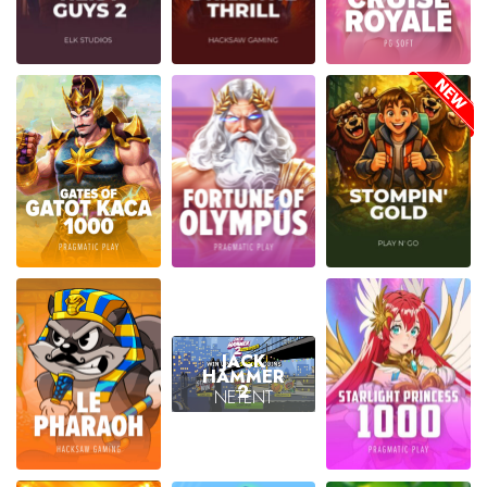
JACK
HAMMER
2
NETENT