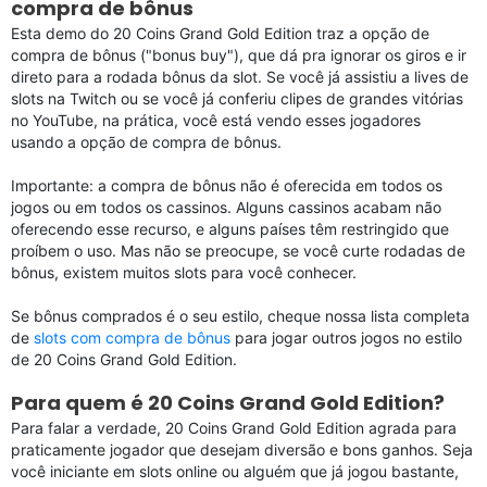
compra de bônus
Esta demo do 20 Coins Grand Gold Edition traz a opção de
compra de bônus ("bonus buy"), que dá pra ignorar os giros e ir
direto para a rodada bônus da slot. Se você já assistiu a lives de
slots na Twitch ou se você já conferiu clipes de grandes vitórias
no YouTube, na prática, você está vendo esses jogadores
usando a opção de compra de bônus.
Importante: a compra de bônus não é oferecida em todos os
jogos ou em todos os cassinos. Alguns cassinos acabam não
oferecendo esse recurso, e alguns países têm restringido que
proíbem o uso. Mas não se preocupe, se você curte rodadas de
bônus, existem muitos slots para você conhecer.
Se bônus comprados é o seu estilo, cheque nossa lista completa
de
slots com compra de bônus
para jogar outros jogos no estilo
de 20 Coins Grand Gold Edition.
Para quem é 20 Coins Grand Gold Edition?
Para falar a verdade, 20 Coins Grand Gold Edition agrada para
praticamente jogador que desejam diversão e bons ganhos. Seja
você iniciante em slots online ou alguém que já jogou bastante,