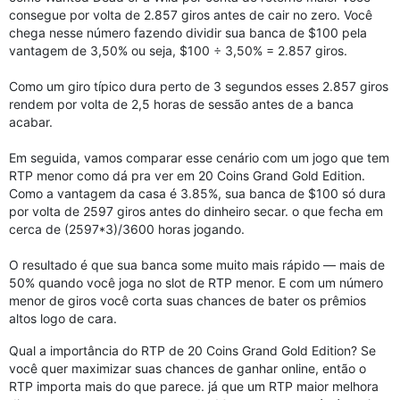
consegue por volta de 2.857 giros antes de cair no zero. Você
chega nesse número fazendo dividir sua banca de $100 pela
vantagem de 3,50% ou seja, $100 ÷ 3,50% = 2.857 giros.
Como um giro típico dura perto de 3 segundos esses 2.857 giros
rendem por volta de 2,5 horas de sessão antes de a banca
acabar.
Em seguida, vamos comparar esse cenário com um jogo que tem
RTP menor como dá pra ver em 20 Coins Grand Gold Edition.
Como a vantagem da casa é 3.85%, sua banca de $100 só dura
por volta de 2597 giros antes do dinheiro secar. o que fecha em
cerca de (2597*3)/3600 horas jogando.
O resultado é que sua banca some muito mais rápido — mais de
50% quando você joga no slot de RTP menor. E com um número
menor de giros você corta suas chances de bater os prêmios
altos logo de cara.
Qual a importância do RTP de 20 Coins Grand Gold Edition? Se
você quer maximizar suas chances de ganhar online, então o
RTP importa mais do que parece. já que um RTP maior melhora