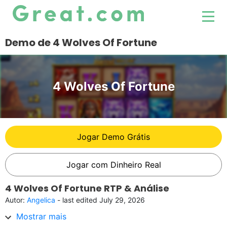
Demo de 4 Wolves Of Fortune
4 Wolves Of Fortune
Jogar Demo Grátis
Jogar com Dinheiro Real
4 Wolves Of Fortune RTP & Análise
Autor:
Angelica
- last edited
July 29, 2026
Mostrar mais