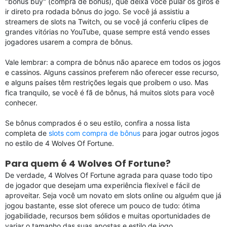
"bonus buy" (compra de bônus), que deixa você pular os giros e
ir direto pra rodada bônus do jogo. Se você já assistiu a
streamers de slots na Twitch, ou se você já conferiu clipes de
grandes vitórias no YouTube, quase sempre está vendo esses
jogadores usarem a compra de bônus.
Vale lembrar: a compra de bônus não aparece em todos os jogos
e cassinos. Alguns cassinos preferem não oferecer esse recurso,
e alguns países têm restrições legais que proíbem o uso. Mas
fica tranquilo, se você é fã de bônus, há muitos slots para você
conhecer.
Se bônus comprados é o seu estilo, confira a nossa lista
completa de
slots com compra de bônus
para jogar outros jogos
no estilo de 4 Wolves Of Fortune.
Para quem é 4 Wolves Of Fortune?
De verdade, 4 Wolves Of Fortune agrada para quase todo tipo
de jogador que desejam uma experiência flexível e fácil de
aproveitar. Seja você um novato em slots online ou alguém que já
jogou bastante, esse slot oferece um pouco de tudo: ótima
jogabilidade, recursos bem sólidos e muitas oportunidades de
variar o tamanho das suas apostas e estilo de jogo.