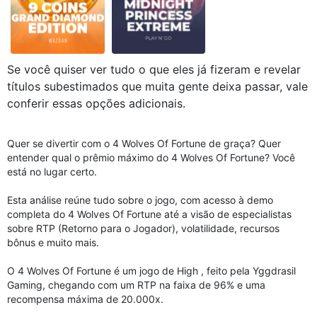
Se você quiser ver tudo o que eles já fizeram e revelar
títulos subestimados que muita gente deixa passar, vale
conferir essas opções adicionais.
Quer se divertir com o 4 Wolves Of Fortune de graça? Quer
entender qual o prêmio máximo do 4 Wolves Of Fortune? Você
está no lugar certo.
Esta análise reúne tudo sobre o jogo, com acesso à demo
completa do 4 Wolves Of Fortune até a visão de especialistas
sobre RTP (Retorno para o Jogador), volatilidade, recursos
bônus e muito mais.
O 4 Wolves Of Fortune é um jogo de High , feito pela Yggdrasil
Gaming, chegando com um RTP na faixa de 96% e uma
recompensa máxima de 20.000x.