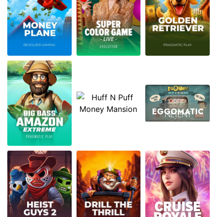
EGGOMATIC
NETENT