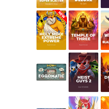
EGGOMATIC
NETENT