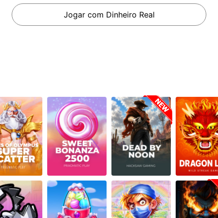
Jogar com Dinheiro Real