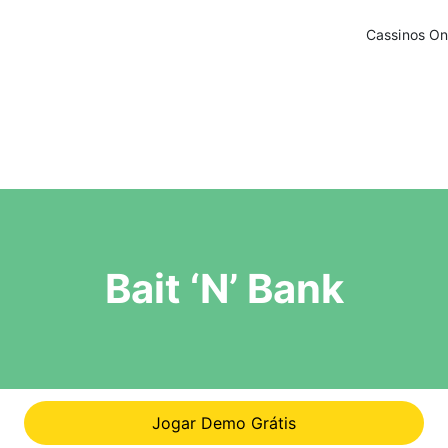
Cassinos On
Bait ‘N’ Bank
Jogar Demo Grátis