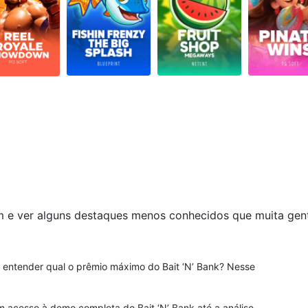
ram e ver alguns destaques menos conhecidos que muita ge
r entender qual o prêmio máximo do Bait ‘N’ Bank? Nesse
m acesso à demo completa do Bait ‘N’ Bank até a análise