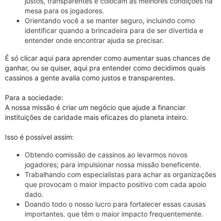
justos, transparentes e colocam as melhores condições na
mesa para os jogadores.
Orientando você a se manter seguro, incluindo como
identificar quando a brincadeira para de ser divertida e
entender onde encontrar ajuda se precisar.
É só clicar aqui para aprender como aumentar suas chances de
ganhar, ou se quiser, aqui pra entender como decidimos quais
cassinos a gente avalia como justos e transparentes.
Para a sociedade:
A nossa missão é criar um negócio que ajude a financiar
instituições de caridade mais eficazes do planeta inteiro.
Isso é possível assim:
Obtendo comissão de cassinos ao levarmos novos
jogadores; para impulsionar nossa missão beneficente.
Trabalhando com especialistas para achar as organizações
que provocam o maior impacto positivo com cada apoio
dado.
Doando todo o nosso lucro para fortalecer essas causas
importantes. que têm o maior impacto frequentemente.