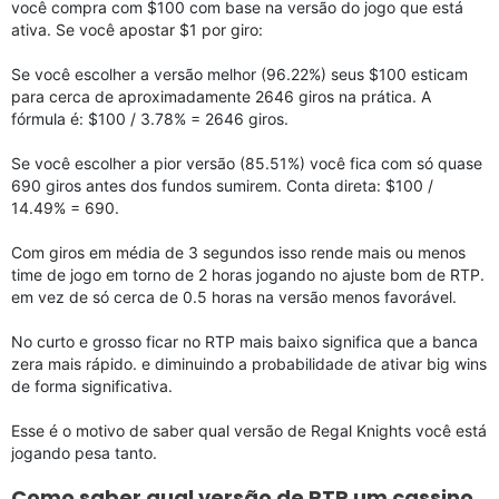
você compra com $100 com base na versão do jogo que está
ativa. Se você apostar $1 por giro:
Se você escolher a versão melhor (96.22%) seus $100 esticam
para cerca de aproximadamente 2646 giros na prática. A
fórmula é: $100 / 3.78% = 2646 giros.
Se você escolher a pior versão (85.51%) você fica com só quase
690 giros antes dos fundos sumirem. Conta direta: $100 /
14.49% = 690.
Com giros em média de 3 segundos isso rende mais ou menos
time de jogo em torno de 2 horas jogando no ajuste bom de RTP.
em vez de só cerca de 0.5 horas na versão menos favorável.
No curto e grosso ficar no RTP mais baixo significa que a banca
zera mais rápido. e diminuindo a probabilidade de ativar big wins
de forma significativa.
Esse é o motivo de saber qual versão de Regal Knights você está
jogando pesa tanto.
Como saber qual versão de RTP um cassino