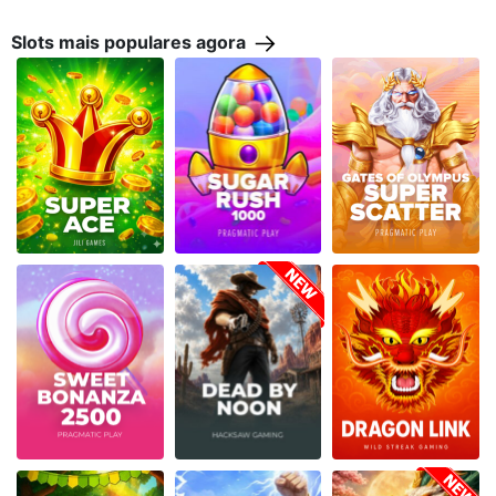
Slots mais populares agora