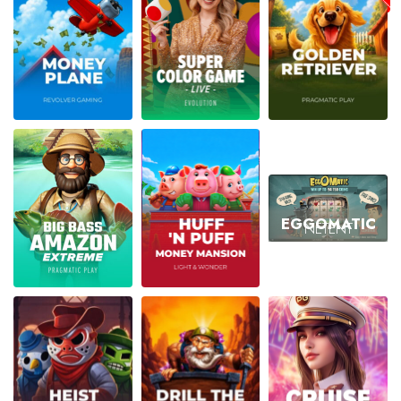
EGGOMATIC
NETENT