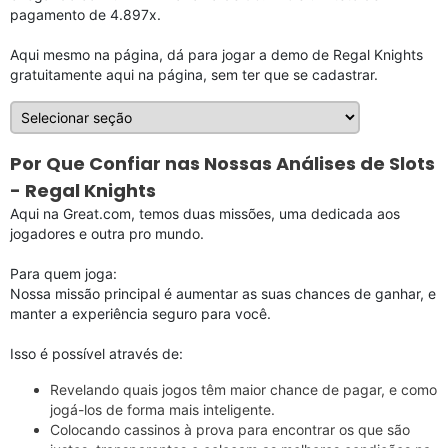
pagamento de 4.897x.
Aqui mesmo na página, dá para jogar a demo de Regal Knights
gratuitamente aqui na página, sem ter que se cadastrar.
Por Que Confiar nas Nossas Análises de Slots
- Regal Knights
Aqui na Great.com, temos duas missões, uma dedicada aos
jogadores e outra pro mundo.
Para quem joga:
Nossa missão principal é aumentar as suas chances de ganhar, e
manter a experiência seguro para você.
Isso é possível através de:
Revelando quais jogos têm maior chance de pagar, e como
jogá-los de forma mais inteligente.
Colocando cassinos à prova para encontrar os que são