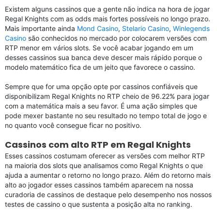
Existem alguns cassinos que a gente não indica na hora de jogar
Regal Knights com as odds mais fortes possíveis no longo prazo.
Mais importante ainda
Mond Casino
,
Stelario Casino
,
Winlegends
Casino
são conhecidos no mercado por colocarem versões com
RTP menor em vários slots. Se você acabar jogando em um
desses cassinos sua banca deve descer mais rápido porque o
modelo matemático fica de um jeito que favorece o cassino.
Sempre que for uma opção opte por cassinos confiáveis que
disponibilizam Regal Knights no RTP cheio de 96.22% para jogar
com a matemática mais a seu favor. É uma ação simples que
pode mexer bastante no seu resultado no tempo total de jogo e
no quanto você consegue ficar no positivo.
Cassinos com alto RTP em Regal Knights
Esses cassinos costumam oferecer as versões com melhor RTP
na maioria dos slots que analisamos como Regal Knights o que
ajuda a aumentar o retorno no longo prazo. Além do retorno mais
alto ao jogador esses cassinos também aparecem na nossa
curadoria de cassinos de destaque pelo desempenho nos nossos
testes de cassino o que sustenta a posição alta no ranking.