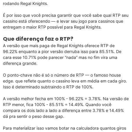
rodando Regal Knights.
É por isso que você precisa garantir que você sabe qual RTP seu
cassino está oferecendo — e levar seu jogo para cassinos que
entregam o maior RTP possível para Regal Knights.
Que diferença faz o RTP?
A versão que mais paga de Regal Knights oferece RTP de
96.22% enquanto a pior versão derruba isso para 85.51%. De
cara esse 10.71% pode parecer “nada” mas no fim vira uma
diferença grande.
O ponto-chave não é só o número de RTP — o famoso house
edge. que reflete quanto o cassino leva em média em cada giro.
Isso é determinado subtraindo o RTP de 100%.
A versão melhor fecha em 100% - 96.22% = 3.78%. Na versão de
RTP menor, fica 100% - 85.51% = 14.49%. Quando você
compara os dois lado a lado a diferença entre 3.78% e 14.49%
dá pra sentir o peso desse gap.
Para materializar isso vamos botar na calculadora quantos giros