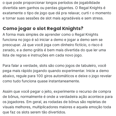
o que pode proporcionar longos períodos de jogabilidade
divertida sem ganhos ou perdas gigantes. O Regal Knights é
exatamente o tipo de jogo que dá pra relaxar, curti r o momento
e tornar suas sessões de slot mais agradáveis e sem stress.
Como jogar o slot Regal Knights?
A forma mais simples de aprender como o Regal Knights
funciona no jogo é só iniciar a demo e jogar a demo sem se
preocupar. Já que você joga com dinheiro fictício, o risco é
zerado, e a demo grátis é bem mais divertida do que ler uma
lista de regras e instruções em cada novo jogo.
Para falar a verdade, slots são como jogos de tabuleiro, você
pega mais rápido jogando quando experimentar. Inicie a demo
abaixo, regule para 100 giros automáticos e deixe o jogo revelar
como tudo funciona quase instantaneamente.
Assim que você pegar o jeito, experimente o recurso de compra
de bônus, normalmente é onde a verdadeira ação acontece para
os jogadores. Em geral, as rodadas de bônus são repletas de
visuais melhores, multiplicadores maiores e aquela emoção toda
que faz os slots serem tão divertidos.