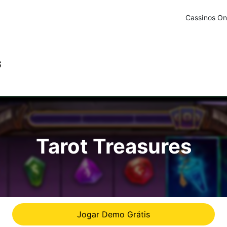
Cassinos On
s
Tarot Treasures
Jogar Demo Grátis