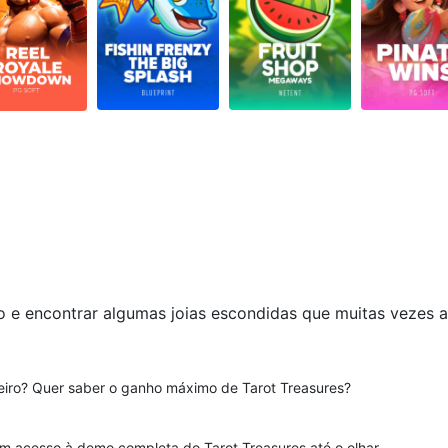
go e encontrar algumas joias escondidas que muitas vezes
heiro? Quer saber o ganho máximo de Tarot Treasures?
om acesso à demo completa do Tarot Treasures até o olhar