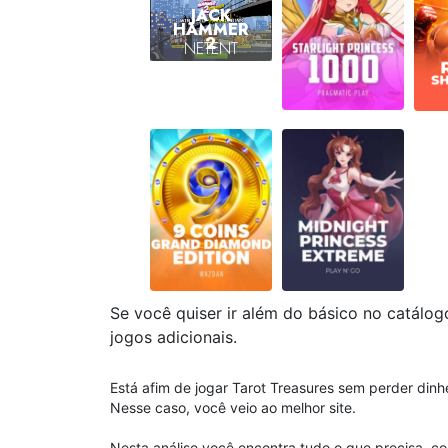
JACK
HAMMER
2
NETENT
Se você quiser ir além do básico no catálo
jogos adicionais.
Está afim de jogar Tarot Treasures sem perder din
Nesse caso, você veio ao melhor site.
Nesta análise você encontra tudo o que precisa, c