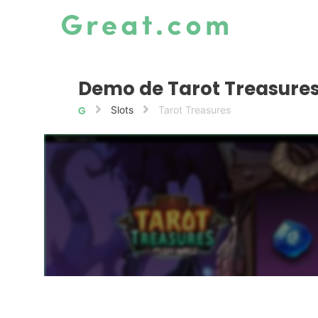
Demo de Tarot Treasure
Slots
Tarot Treasures
Home