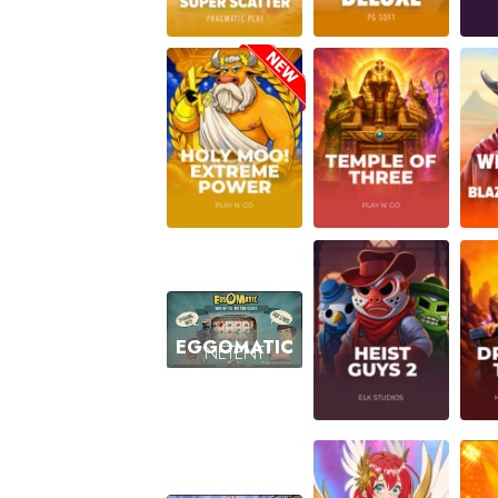
EGGOMATIC
NETENT