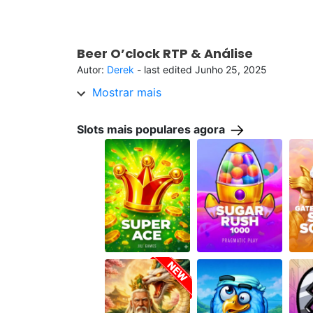
Beer O’clock RTP & Análise
Autor:
Derek
- last edited
Junho 25, 2025
Mostrar mais
Slots mais populares agora