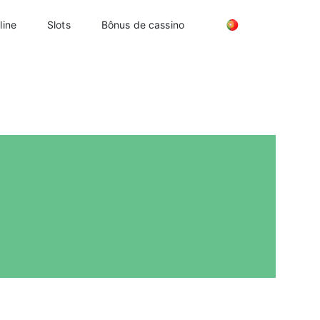
line
Slots
Bônus de cassino
Portugal