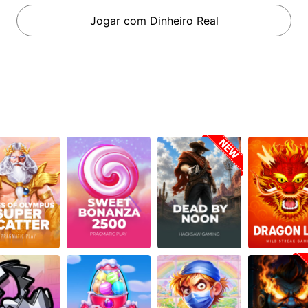
Jogar com Dinheiro Real