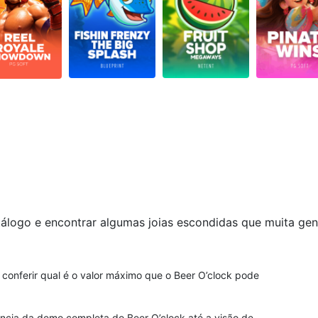
atálogo e encontrar algumas joias escondidas que muita ge
 conferir qual é o valor máximo que o Beer O’clock pode
ência da demo completa do Beer O’clock até a visão de