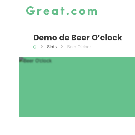
Demo de Beer O’clock
Slots
Beer O’clock
Home