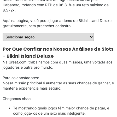
Habanero, rodando com RTP de 96.81% e um teto máximo de
8.572x.
Aqui na página, você pode jogar a demo de Bikini Island Deluxe
gratuitamente, sem preencher cadastro.
Por Que Confiar nas Nossas Análises de Slots
- Bikini Island Deluxe
Na Great.com, trabalhamos com duas missões, uma voltada aos
jogadores e outra pro mundo.
Para os apostadores:
Nossa missão principal é aumentar as suas chances de ganhar, e
manter a experiência mais seguro.
Chegamos nisso:
Te mostrando quais jogos têm maior chance de pagar, e
como jogá-los de um jeito mais inteligente.