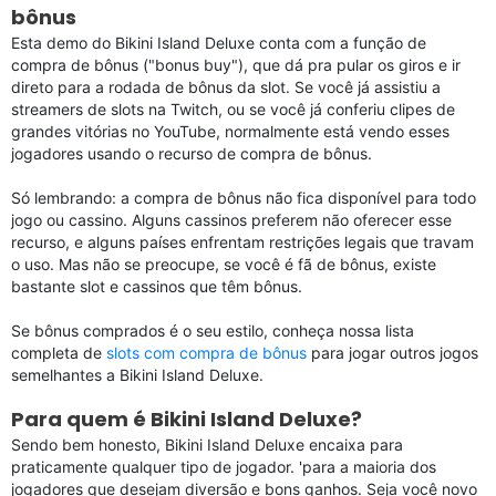
bônus
Esta demo do Bikini Island Deluxe conta com a função de
compra de bônus ("bonus buy"), que dá pra pular os giros e ir
direto para a rodada de bônus da slot. Se você já assistiu a
streamers de slots na Twitch, ou se você já conferiu clipes de
grandes vitórias no YouTube, normalmente está vendo esses
jogadores usando o recurso de compra de bônus.
Só lembrando: a compra de bônus não fica disponível para todo
jogo ou cassino. Alguns cassinos preferem não oferecer esse
recurso, e alguns países enfrentam restrições legais que travam
o uso. Mas não se preocupe, se você é fã de bônus, existe
bastante slot e cassinos que têm bônus.
Se bônus comprados é o seu estilo, conheça nossa lista
completa de
slots com compra de bônus
para jogar outros jogos
semelhantes a Bikini Island Deluxe.
Para quem é Bikini Island Deluxe?
Sendo bem honesto, Bikini Island Deluxe encaixa para
praticamente qualquer tipo de jogador. 'para a maioria dos
jogadores que desejam diversão e bons ganhos. Seja você novo