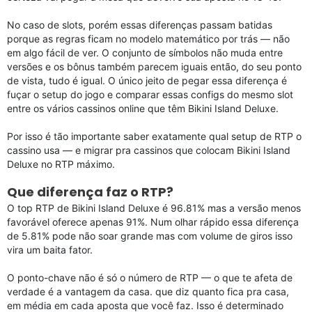
No caso de slots, porém essas diferenças passam batidas
porque as regras ficam no modelo matemático por trás — não
em algo fácil de ver. O conjunto de símbolos não muda entre
versões e os bônus também parecem iguais então, do seu ponto
de vista, tudo é igual. O único jeito de pegar essa diferença é
fuçar o setup do jogo e comparar essas configs do mesmo slot
entre os vários cassinos online que têm Bikini Island Deluxe.
Por isso é tão importante saber exatamente qual setup de RTP o
cassino usa — e migrar pra cassinos que colocam Bikini Island
Deluxe no RTP máximo.
Que diferença faz o RTP?
O top RTP de Bikini Island Deluxe é 96.81% mas a versão menos
favorável oferece apenas 91%. Num olhar rápido essa diferença
de 5.81% pode não soar grande mas com volume de giros isso
vira um baita fator.
O ponto-chave não é só o número de RTP — o que te afeta de
verdade é a vantagem da casa. que diz quanto fica pra casa,
em média em cada aposta que você faz. Isso é determinado