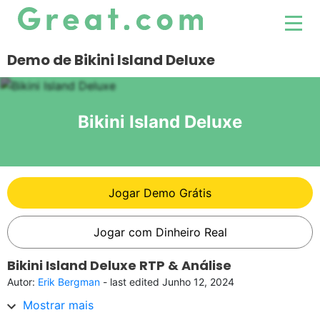
Demo de Bikini Island Deluxe
Bikini Island Deluxe
Jogar Demo Grátis
Jogar com Dinheiro Real
Bikini Island Deluxe RTP & Análise
Autor:
Erik Bergman
- last edited
Junho 12, 2024
Mostrar mais