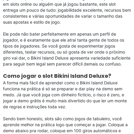
em slots online ou alguém que já jogou bastante, este slot
entrega um pouco de tudo: jogabilidade excelente, recursos bem
consistentes e várias oportunidades de variar o tamanho das
suas apostas e estilo de jogo.
Ele pode não bater perfeitamente em apenas um perfil de
jogador, e é exatamente que ele atrai tanta gente de todos os
tipos de jogadores. Se você gosta de experimentar jogos
diferentes, testar recursos, ou só gosta de ver onde o próximo
giro vai dar, o Bikini Island Deluxe apresenta variedade suficiente
para seguir bem legal sem parecer difícil demais ou confuso.
Como jogar o slot Bikini Island Deluxe?
A forma mais fácil de aprender como o Bikini Island Deluxe
funciona na prática é só se preparar e dar play na demo sem
medo. Já que você joga com dinheiro fictício, o risco é zero, e
jogar a demo grátis é muito mais divertido do que ler um monte
de regras e instruções toda vez.
Sendo bem honesto, slots são como jogos de tabuleiro, você
aprende melhor na prática logo que começar a jogar. Coloque a
demo abaixo pra rodar, coloque em 100 giros automáticos e