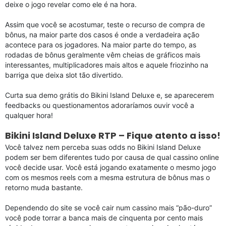
deixe o jogo revelar como ele é na hora.
Assim que você se acostumar, teste o recurso de compra de
bônus, na maior parte dos casos é onde a verdadeira ação
acontece para os jogadores. Na maior parte do tempo, as
rodadas de bônus geralmente vêm cheias de gráficos mais
interessantes, multiplicadores mais altos e aquele friozinho na
barriga que deixa slot tão divertido.
Curta sua demo grátis do Bikini Island Deluxe e, se aparecerem
feedbacks ou questionamentos adoraríamos ouvir você a
qualquer hora!
Bikini Island Deluxe RTP – Fique atento a isso!
Você talvez nem perceba suas odds no Bikini Island Deluxe
podem ser bem diferentes tudo por causa de qual cassino online
você decide usar. Você está jogando exatamente o mesmo jogo
com os mesmos reels com a mesma estrutura de bônus mas o
retorno muda bastante.
Dependendo do site se você cair num cassino mais “pão-duro”
você pode torrar a banca mais de cinquenta por cento mais